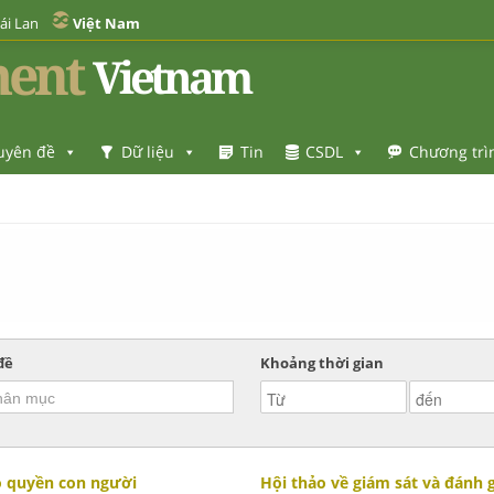
ái Lan
Việt Nam
ent
Vietnam
uyên đề
Dữ liệu
Tin
CSDL
Chương trì
đề
Khoảng thời gian
o quyền con người
Hội thảo về giám sát và đánh 