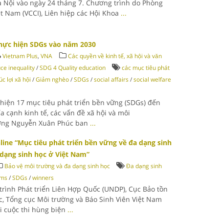
à Nội vào ngày 24 tháng 7. Chương trình do Phòng
t Nam (VCCI), Liên hiệp các Hội Khoa
...
thực hiện SDGs vào năm 2030
Vietnam Plus
,
VNA
Các quyền về kinh tế, xã hội và văn
e inequality
/
SDG 4 Quality education
các mục tiêu phát
úc lợi xã hội
/
Giảm nghèo
/
SDGs
/
social affairs
/
social welfare
c hiện 17 mục tiêu phát triển bền vững (SDGs) đến
a cạnh kinh tế, các vấn đề xã hội và môi
tướng Nguyễn Xuân Phúc ban
...
nline “Mục tiêu phát triển bền vững về đa dạng sinh
 dạng sinh học ở Việt Nam”
Bảo vệ môi trường và đa dạng sinh học
Đa dạng sinh
sms
/
SDGs
/
winners
 trình Phát triển Liên Hợp Quốc (UNDP), Cục Bảo tồn
c, Tổng cục Môi trường và Báo Sinh Viên Việt Nam
ải cuộc thi hùng biện
...