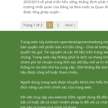
20/5/2019 về phát triển bền vững, khẳng định phát 
trương nhất quán của Đảng và Nhà nước ta.Quan đi
được lồng ghép xuyên
...
Trang 1 of 2
1
2
Next »
Trang web này (vietnam.opendevelopmentmekong.net) 
bản quyền mở phiên bản 4.0 Ghi công – Chia sẻ tương 
quyền tác giả. Tài nguyên và các dữ liệu trên trang w
chúng. Trang web này không phải là dịch vụ mang tí
nhóm phi lợi nhuận trong lĩnh vực dữ liệu mở và tri 
thông tin do bên thứ ba cung cấp. ODV không đại diện h
liệu được công bố hoặc tham chiếu.
Người dùng trang web được khuyến khích tìm hiểu thêm
đích nâng cao tính chính xác của trang web.
Với việc truy cập vào website ODV, người dùng đã đồn
bất cứ hoặc tất cả trách nhiệm pháp lý đối với cá nhâ
hại gây ra trong quá trình sử dụng.