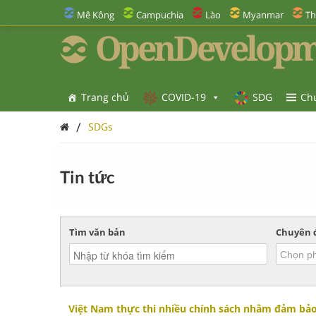
Mê Kông
Campuchia
Lào
Myanmar
Th
OpenDevelopm
Trang chủ
COVID-19
SDG
Ch
/
SDGs
Tin tức
Tìm văn bản
Chuyên 
Việt Nam thực thi nhiều chính sách nhằm đảm bả