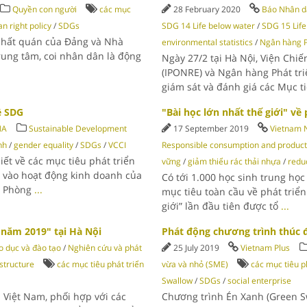
Quyền con người
các mục
28 February 2020
Báo Nhân 
n right policy
/
SDGs
SDG 14 Life below water
/
SDG 15 Life
 nhất quán của Đảng và Nhà
environmental statistics
/
Ngân hàng P
rung tâm, coi nhân dân là động
Ngày 27/2 tại Hà Nội, Viện Chiế
(IPONRE) và Ngân hàng Phát tr
giám sát và đánh giá các Mục t
ề SDG
"Bài học lớn nhất thế giới" về
NA
Sustainable Development
17 September 2019
Vietnam 
nh
/
gender equality
/
SDGs
/
VCCI
Responsible consumption and product
ết về các mục tiêu phát triển
vững
/
giảm thiểu rác thải nhựa
/
redu
 vào hoạt động kinh doanh của
Có tới 1.000 học sinh trung học
ý Phòng
...
mục tiêu toàn cầu về phát triển
giới” lần đầu tiên được tổ
...
 năm 2019" tại Hà Nội
Phát động chương trình thúc đ
o dục và đào tạo
/
Nghiên cứu và phát
25 July 2019
Vietnam Plus
structure
các mục tiêu phát triển
vừa và nhỏ (SME)
các mục tiêu p
Swallow
/
SDGs
/
social enterprise
i Việt Nam, phối hợp với các
Chương trình Én Xanh (Green S