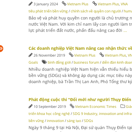
3 January 2024
Vietnam Plus
Vietnam Plus
,
VNA
tiêu phát triển bền vững
/
chính sách về quyền con người
/
huma
Bảo vệ và phát huy quyền con người là chủ trương
nước Việt Nam. Với kim chỉ nam lấy con người làm t
lực phát triển đất nước, phấn đấu nâng cao đời
...
Các doanh nghiệp Việt Nam nâng cao nhận thức v
26 November 2019
Vietnam Plus
Vietnam Plus
,
V
Goals
bình đẳng giới
/
business forum
/
diễn đàn kinh doa
Nhiều doanh nghiệp Việt Nam hiện vẫn thiếu hiểu bi
bền vững (SDGs) và không áp dụng các mục tiêu này
doanh nghiệp, bà Trần Thị Lan Anh, Phó Tổng thư k
Phát động cuộc thi "Đổi mới như người Thụy Điển
10 September 2019
Vietnam Economic Times
Giá
triển khoa học công nghệ
/
SDG 9 Industry, innovation and infra
bền vững
/
innovation
/
sáng tạo
/
SDGs
Ngày 9 tháng 9 tại Hà Nội, Đại sứ quán Thụy Điển tạ