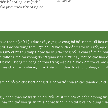

UNDP
triển bền vững là một chủ
ểm phát triển bền vững đã
và toàn bộ dữ liệu được xây dựng và công bố bởi nhóm Dữ liệu mở
tự. Các nội dung tóm lược đều được trích dẫn từ tài liêu gốc, áp 
eb ODV được thu thập từ các tài liệu đã công bố và chia sẻ miễn phí
nh thương mại và không do cơ quan nhà nước hay một cơ chế liên 
thức mở. Thông tin công bố trên trang web đã được kiểm tra và xác
ay chịu trách nhiệm, cả về khía cạnh thực tế và luật pháp, về tính
 để hỗ trợ cho hoạt động của họ và để chia sẻ các thành quả của 
g ý nhận toàn bộ trách nhiệm đối với sự tin cậy về bất cứ thông ti
n hay tập thể liên quan tới sự phát triển, hình thức và nội dung củ