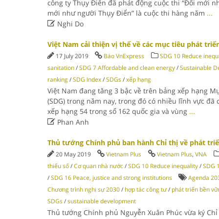
công ty Thụy Điển đã phát động cuộc thi “Đổi mới n
mới như người Thụy Điển” là cuộc thi hàng năm
...

Nghi Do
Việt Nam cải thiện vị thế về các mục tiêu phát tri
17 July 2019
Báo VnExpress
SDG 10 Reduce inequa
sanitation
/
SDG 7 Affordable and clean energy
/
Sustainable D
ranking
/
SDG Index
/
SDGs
/
xếp hạng
Việt Nam đang tăng 3 bậc về trên bảng xếp hạng Mụ
(SDG) trong năm nay, trong đó có nhiều lĩnh vực đã 
xếp hạng 54 trong số 162 quốc gia và vùng
...

Phan Anh
Thủ tướng Chính phủ ban hành Chỉ thị về phát tri
20 May 2019
Vietnam Plus
Vietnam Plus
,
VNA
thiểu số
/
Cơ quan nhà nước
/
SDG 10 Reduce inequality
/
SDG 1
/
SDG 16 Peace, justice and strong institutions
Agenda 20
Chương trình nghị sự 2030
/
hợp tác công tư
/
phát triển bền v
SDGs
/
sustainable development
Thủ tướng Chính phủ Nguyễn Xuân Phúc vừa ký Chỉ 