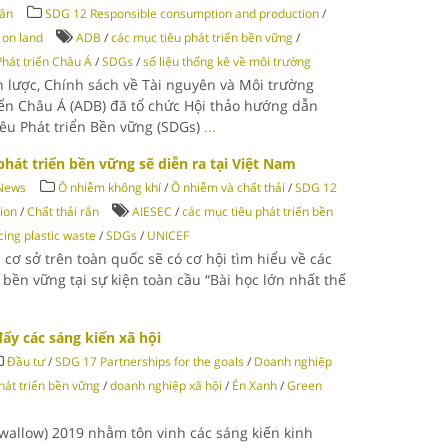
dân
SDG 12 Responsible consumption and production
/
 on land
ADB
/
các mục tiêu phát triển bền vững
/
hát triển Châu Á
/
SDGs
/
số liệu thống kê về môi trường
n lược, Chính sách về Tài nguyên và Môi trường
iển Châu Á (ADB) đã tổ chức Hội thảo hướng dẫn
iêu Phát triển Bền vững (SDGs)
...
 phát triển bền vững sẽ diễn ra tại Việt Nam
News
Ô nhiễm không khí
/
Ô nhiễm và chất thải
/
SDG 12
ion
/
Chất thải rắn
AIESEC
/
các mục tiêu phát triển bền
cing plastic waste
/
SDGs
/
UNICEF
 cơ sở trên toàn quốc sẽ có cơ hội tìm hiểu về các
 bền vững tại sự kiện toàn cầu “Bài học lớn nhất thế
ẩy các sáng kiến xã hội
Đầu tư
/
SDG 17 Partnerships for the goals
/
Doanh nghiệp
hát triển bền vững
/
doanh nghiệp xã hội
/
Én Xanh
/
Green
wallow) 2019 nhằm tôn vinh các sáng kiến kinh