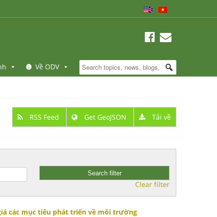
nh
Về ODV
RSS Feed
Get GeoJSON
Tải về
Clear filter
giá các mục tiêu phát triển về môi trường