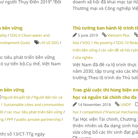
hư người Thụy Điển 2019”.“Đổi
doanh xã hội đã khai mạc tại H
Thương mại và Công nghiệp Việ
ển bền vững
Thủ tướng ban hành lộ trình 
lity
/
SDG 6 Clean water and
5 June 2019
Vietnam Plus
evelopment Goals
chỉ số SDG
/
hóa
/
SDG 1 No poverty
/
SDG 10 Reduc
triển bền vững
/
các vấn đề xã hội
/
ph
c tiêu phát triển bền vững
/
xóa nghèo
có sự tiến bộ.Cụ thể, Việt Nam
Việt Nam đã đề ra lộ trình thự
năm 2030, tập trung vào các khí
trường.Theo lộ trình do Thủ 
ển bền vững
Trao giải cuộc thi hùng biện o
học và nguồn tài chính cho đa
Người khuyết tật
/
Người dân tộc và
1 Sustainable cities and communities
14 November 2018
UNDP
30
/
các mục tiêu phát triển bền vững
/
học
/
competition
/
financial mechani
Tại Học viện Tài chính, Chương
ững
/
PPP
/
public-private partnership
/
thiên nhiên và đa dạng sinh họ
vừa công bố các thí sinh đạt gi
thị số 13/CT-TTg ngày