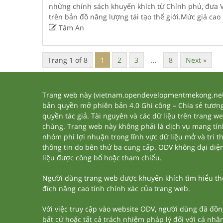
những chính sách khuyến khích từ Chính phủ, đưa 
trên bản đồ năng lượng tái tạo thế giới.Mức giá cao

Tâm An
Trang 1 of 8
1
2
3
…
8
Next »
Trang web này (vietnam.opendevelopmentmekong.net) 
bản quyền mở phiên bản 4.0 Ghi công – Chia sẻ tương 
quyền tác giả. Tài nguyên và các dữ liệu trên trang w
chúng. Trang web này không phải là dịch vụ mang tí
nhóm phi lợi nhuận trong lĩnh vực dữ liệu mở và tri 
thông tin do bên thứ ba cung cấp. ODV không đại diện h
liệu được công bố hoặc tham chiếu.
Người dùng trang web được khuyến khích tìm hiểu thêm
đích nâng cao tính chính xác của trang web.
Với việc truy cập vào website ODV, người dùng đã đồn
bất cứ hoặc tất cả trách nhiệm pháp lý đối với cá nhâ