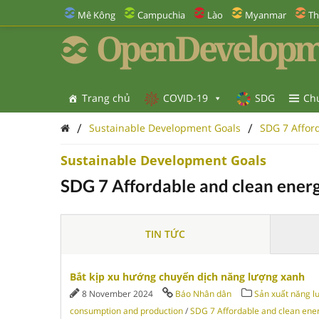
Mê Kông
Campuchia
Lào
Myanmar
Th
OpenDevelopm
Trang chủ
COVID-19
SDG
Ch
/
/
Sustainable Development Goals
SDG 7 Affor
Sustainable Development Goals
SDG 7 Affordable and clean ener
TIN TỨC
Bắt kịp xu hướng chuyển dịch năng lượng xanh
8 November 2024
Báo Nhân dân
Sản xuất năng lư
consumption and production
/
SDG 7 Affordable and clean ene