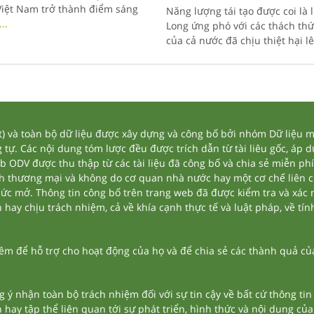
Việt Nam trở thành điểm sáng
Năng lượng tái tạo được coi l
...
Long ứng phó với các thách thứ
của cả nước đã chịu thiệt hại l
và toàn bộ dữ liệu được xây dựng và công bố bởi nhóm Dữ liệu mở
tự. Các nội dung tóm lược đều được trích dẫn từ tài liêu gốc, áp 
eb ODV được thu thập từ các tài liệu đã công bố và chia sẻ miễn phí
nh thương mại và không do cơ quan nhà nước hay một cơ chế liên 
thức mở. Thông tin công bố trên trang web đã được kiểm tra và xác
ay chịu trách nhiệm, cả về khía cạnh thực tế và luật pháp, về tính
 để hỗ trợ cho hoạt động của họ và để chia sẻ các thành quả của 
g ý nhận toàn bộ trách nhiệm đối với sự tin cậy về bất cứ thông ti
n hay tập thể liên quan tới sự phát triển, hình thức và nội dung củ