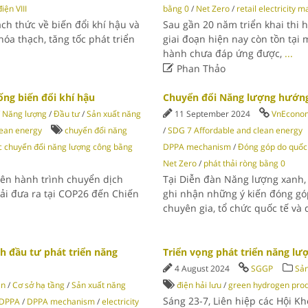
iện VIII
bằng 0
/
Net Zero
/
retail electricity m
ch thức về biến đổi khí hậu và
Sau gần 20 năm triển khai thi 
óa thạch, tăng tốc phát triển
giai đoạn hiện nay còn tồn tại 
hành chưa đáp ứng được,
...

Phan Thảo
ống biến đổi khí hậu
Chuyển đổi Năng lượng hướng
/
Năng lượng
/
Đầu tư
/
Sản xuất năng
11 September 2024
VnEcono
lean energy
chuyển đổi năng
/
SDG 7 Affordable and clean energy
c chuyển đổi năng lượng công bằng
DPPA mechanism
/
Đóng góp do quốc 
Net Zero
/
phát thải ròng bằng 0
rên hành trình chuyển dịch
Tại Diễn đàn Năng lượng xanh,
hải đưa ra tại COP26 đến Chiến
ghi nhận những ý kiến đóng góp
chuyên gia, tổ chức quốc tế v
 đầu tư phát triển năng
Triển vọng phát triển năng lượ
4 August 2024
SGGP
Sản
ện
/
Cơ sở hạ tầng
/
Sản xuất năng
điện hải lưu
/
green hydrogen prod
Sáng 23-7, Liên hiệp các Hội 
 DPPA
/
DPPA mechanism
/
electricity