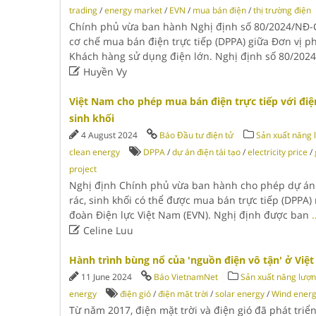
trading
/
energy market
/
EVN
/
mua bán điện
/
thị trường điện
Chính phủ vừa ban hành Nghị định số 80/2024/NĐ-C
cơ chế mua bán điện trực tiếp (DPPA) giữa Đơn vị ph
Khách hàng sử dụng điện lớn. Nghị định số 80/202

Huyền Vy
Việt Nam cho phép mua bán điện trực tiếp với điệ
sinh khối
4 August 2024
Báo Đầu tư điện tử
Sản xuất năng l
clean energy
DPPA
/
dự án điện tái tạo
/
electricity price
/
project
Nghị định Chính phủ vừa ban hành cho phép dự án 
rác, sinh khối có thể được mua bán trực tiếp (DPPA
đoàn Điện lực Việt Nam (EVN). Nghị định được ban
.

Celine Luu
Hành trình bùng nổ của 'nguồn điện vô tận' ở Việ
11 June 2024
Báo VietnamNet
Sản xuất năng lượng
energy
điện gió
/
điện mặt trời
/
solar energy
/
Wind ener
Từ năm 2017, điện mặt trời và điện gió đã phát triển 