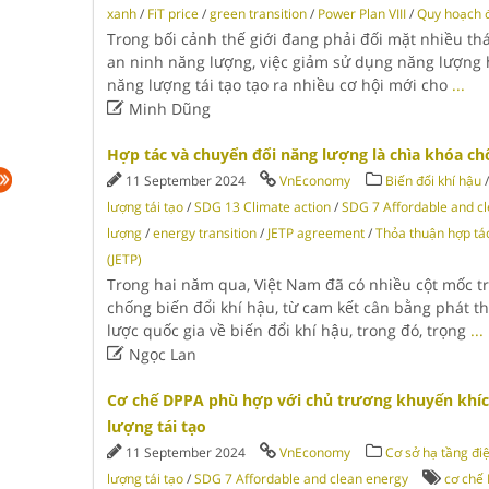
xanh
/
FiT price
/
green transition
/
Power Plan VIII
/
Quy hoạch đ
Trong bối cảnh thế giới đang phải đối mặt nhiều thá
an ninh năng lượng, việc giảm sử dụng năng lượng h
năng lượng tái tạo tạo ra nhiều cơ hội mới cho
...

Minh Dũng
Hợp tác và chuyển đổi năng lượng là chìa khóa ch
11 September 2024
VnEconomy
Biến đổi khí hậu
lượng tái tạo
/
SDG 13 Climate action
/
SDG 7 Affordable and c
lượng
/
energy transition
/
JETP agreement
/
Thỏa thuận hợp tá
(JETP)
Trong hai năm qua, Việt Nam đã có nhiều cột mốc t
chống biến đổi khí hậu, từ cam kết cân bằng phát t
lược quốc gia về biến đổi khí hậu, trong đó, trọng
...

Ngọc Lan
Cơ chế DPPA phù hợp với chủ trương khuyến khích
lượng tái tạo
11 September 2024
VnEconomy
Cơ sở hạ tầng đi
lượng tái tạo
/
SDG 7 Affordable and clean energy
cơ chế