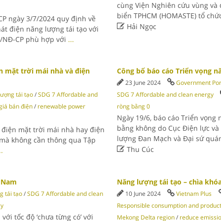
cùng Viện Nghiên cứu vùng và đô
biển TPHCM (HOMASTE) tổ chức
P ngày 3/7/2024 quy định về

Hải Ngọc
át điện năng lượng tái tạo với
4/NĐ-CP phù hợp với
...
n mặt trời mái nhà và điện
Công bố báo cáo Triển vọng n
23 June 2024
Government Por
ượng tái tạo
/
SDG 7 Affordable and
SDG 7 Affordable and clean energy
giá bán điện
/
renewable power
ròng bằng 0
Ngày 19/6, báo cáo Triển vọng
bằng không do Cục Điện lực và
điện mặt trời mái nhà hay điện
lượng Đan Mạch và Đại sứ quá
) mà không cần thông qua Tập

Thu Cúc
..
t Nam
Năng lượng tái tạo – chìa khó
 tái tạo
/
SDG 7 Affordable and clean
10 June 2024
Vietnam Plus
gy
Responsible consumption and produc
với tốc độ ‘chưa từng có’ với
Mekong Delta region
/
reduce emissi