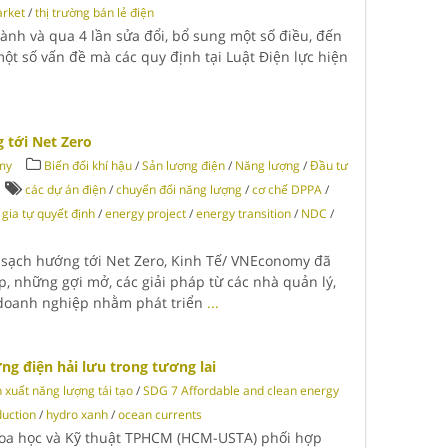
arket
/
thị trường bán lẻ điện
hành và qua 4 lần sửa đổi, bổ sung một số điều, đến
một số vấn đề mà các quy định tại Luật Điện lực hiện
 tới Net Zero
my
Biến đổi khí hậu
/
Sản lượng điện
/
Năng lượng
/
Đầu tư
các dự án điện
/
chuyển đổi năng lượng
/
cơ chế DPPA
/
gia tự quyết định
/
energy project
/
energy transition
/
NDC
/
 sạch hướng tới Net Zero, Kinh Tế/ VNEconomy đã
, những gợi mở, các giải pháp từ các nhà quản lý,
à doanh nghiệp nhằm phát triển
...
ng điện hải lưu trong tương lai
 xuất năng lượng tái tạo
/
SDG 7 Affordable and clean energy
uction
/
hydro xanh
/
ocean currents
Khoa học và Kỹ thuật TPHCM (HCM-USTA) phối hợp