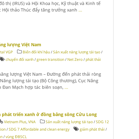
 thị (IRUS) và Hội Khoa học, Kỹ thuật và Kinh tế
 Hội thảo Thúc đẩy tăng trưởng xanh
...
ăng lượng Việt Nam
tal VGP
Biến đổi khí hậu
/
Sản xuất năng lượng tái tạo
/
chuyển đổi xanh
/
green transition
/
Net Zero
/
phát thải
 năng lượng Việt Nam – Đường đến phát thải ròng
 Năng lượng tái tạo (Bộ Công thương), Cục Năng
n Đan Mạch hợp tác biên soạn,
...
a phát triển xanh ở đồng bằng sông Cửu Long
Vietnam Plus
,
VNA
Sản xuất năng lượng tái tạo
/
SDG 12
tion
/
SDG 7 Affordable and clean energy
giảm phát thải
/
on
/
vùng ĐBSCL