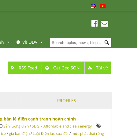
nh
Về ODV
RSS Feed
Get GeoJSON
Tải về
PROFILES
g bán lẻ điện cạnh tranh hoàn chỉnh
Sản lượng điện
/
SDG 7 Affordable and clean energy
rice
/
giá bán điện
/
Luật Điện lực sửa đổi
/
mức phát thải ròng