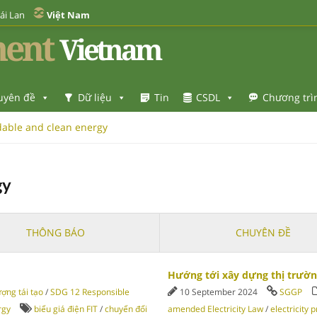
ái Lan
Việt Nam
ent
Vietnam
uyên đề
Dữ liệu
Tin
CSDL
Chương trì
dable and clean energy
gy
THÔNG BÁO
CHUYÊN ĐỀ
Hướng tới xây dựng thị trườn
ợng tái tạo
/
SDG 12 Responsible
10 September 2024
SGGP
rgy
biểu giá điện FIT
/
chuyển đổi
amended Electricity Law
/
electricity p