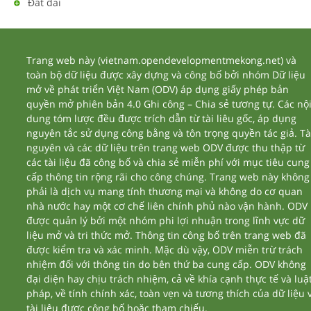
Đất đai
Trang web này (vietnam.opendevelopmentmekong.net) và
toàn bộ dữ liệu được xây dựng và công bố bởi nhóm Dữ liệu
mở về phát triển Việt Nam (ODV) áp dụng giấy phép bản
quyền mở phiên bản 4.0 Ghi công – Chia sẻ tương tự. Các nộ
dung tóm lược đều được trích dẫn từ tài liêu gốc, áp dụng
nguyên tắc sử dụng công bằng và tôn trọng quyền tác giả. Tà
nguyên và các dữ liệu trên trang web ODV được thu thập từ
các tài liệu đã công bố và chia sẻ miễn phí với mục tiêu cung
cấp thông tin rộng rãi cho công chúng. Trang web này không
phải là dịch vụ mang tính thương mại và không do cơ quan
nhà nước hay một cơ chế liên chính phủ nào vận hành. ODV
được quản lý bởi một nhóm phi lợi nhuận trong lĩnh vực dữ
liệu mở và tri thức mở. Thông tin công bố trên trang web đã
được kiểm tra và xác minh. Mặc dù vậy, ODV miễn trừ trách
nhiệm đối với thông tin do bên thứ ba cung cấp. ODV không
đại diện hay chịu trách nhiệm, cả về khía cạnh thực tế và luậ
pháp, về tính chính xác, toàn vẹn và tương thích của dữ liệu 
tài liệu được công bố hoặc tham chiếu.