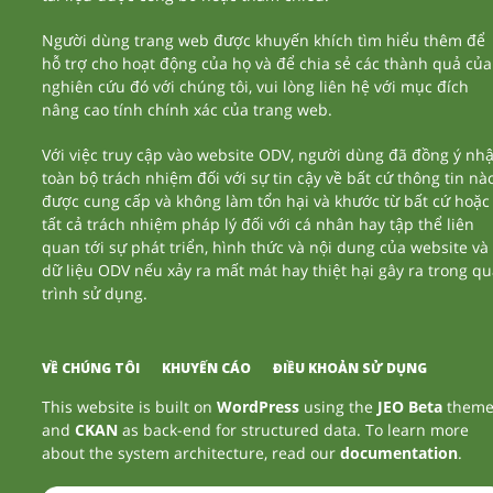
Người dùng trang web được khuyến khích tìm hiểu thêm để
hỗ trợ cho hoạt động của họ và để chia sẻ các thành quả của
nghiên cứu đó với chúng tôi, vui lòng liên hệ với mục đích
nâng cao tính chính xác của trang web.
Với việc truy cập vào website ODV, người dùng đã đồng ý nh
toàn bộ trách nhiệm đối với sự tin cậy về bất cứ thông tin nà
được cung cấp và không làm tổn hại và khước từ bất cứ hoặc
tất cả trách nhiệm pháp lý đối với cá nhân hay tập thể liên
quan tới sự phát triển, hình thức và nội dung của website và
dữ liệu ODV nếu xảy ra mất mát hay thiệt hại gây ra trong q
trình sử dụng.
VỀ CHÚNG TÔI
KHUYẾN CÁO
ĐIỀU KHOẢN SỬ DỤNG
This website is built on
WordPress
using the
JEO Beta
them
and
CKAN
as back-end for structured data. To learn more
about the system architecture, read our
documentation
.