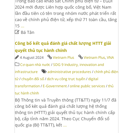
Trong báo cáo khảo sát Chính phủ điện tử – EGDI
2024 mới được Liên hợp quốc công bố, Việt Nam
lần đầu tiên có tên trong nhóm nước phát triển rất
cao về chính phủ điện tử, xếp thứ 71 toàn cầu, tăng
15
...

Bá Tân
Công bố kết quả đánh giá chất lượng HTTT giải
quyết thủ tục hành chính
4 August 2024
Vietnam Plus
Vietnam Plus
,
VNA
Cơ quan nhà nước
/
SDG 9 Industry, innovation and
infrastructure
administrative procedures
/
chính phủ điện
tử
/
chuyển đổi số
/
dịch vụ công trực tuyến
/
digital
transformation
/
E-Government
/
online public services
/
thủ
tục hành chính
Bộ Thông tin và Truyền thông (TT&TT) ngày 11/7 đã
công bố kêt quả đánh giá chất lượng hệ thống
thông tin (HTTT) giải quyết thủ tục hành chính cấp
bộ, cấp tỉnh năm 2024. Theo Cục Chuyển đổi số
quốc gia (Bộ TT&TT), kết
...