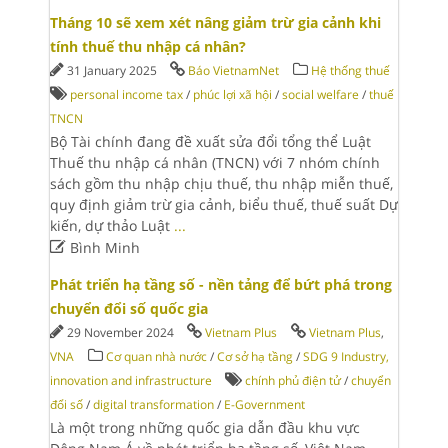
Tháng 10 sẽ xem xét nâng giảm trừ gia cảnh khi
tính thuế thu nhập cá nhân?
31 January 2025
Báo VietnamNet
Hệ thống thuế
personal income tax
/
phúc lợi xã hội
/
social welfare
/
thuế
TNCN
Bộ Tài chính đang đề xuất sửa đổi tổng thể Luật
Thuế thu nhập cá nhân (TNCN) với 7 nhóm chính
sách gồm thu nhập chịu thuế, thu nhập miễn thuế,
quy định giảm trừ gia cảnh, biểu thuế, thuế suất Dự
kiến, dự thảo Luật
...

Bình Minh
Phát triển hạ tầng số - nền tảng để bứt phá trong
chuyển đổi số quốc gia
29 November 2024
Vietnam Plus
Vietnam Plus
,
VNA
Cơ quan nhà nước
/
Cơ sở hạ tầng
/
SDG 9 Industry,
innovation and infrastructure
chính phủ điện tử
/
chuyển
đổi số
/
digital transformation
/
E-Government
Là một trong những quốc gia dẫn đầu khu vực