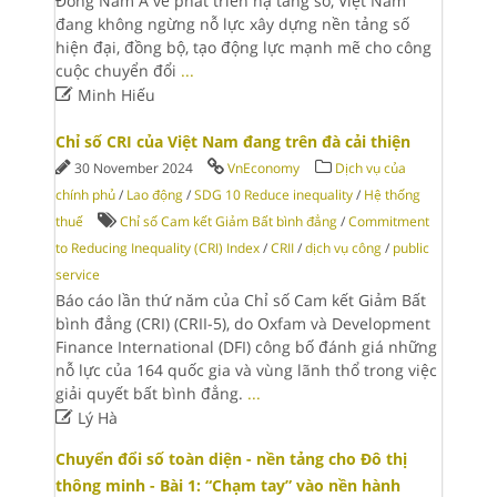
Đông Nam Á về phát triển hạ tầng số, Việt Nam
đang không ngừng nỗ lực xây dựng nền tảng số
hiện đại, đồng bộ, tạo động lực mạnh mẽ cho công
cuộc chuyển đổi
...

Minh Hiếu
Chỉ số CRI của Việt Nam đang trên đà cải thiện
30 November 2024
VnEconomy
Dịch vụ của
chính phủ
/
Lao động
/
SDG 10 Reduce inequality
/
Hệ thống
thuế
Chỉ số Cam kết Giảm Bất bình đẳng
/
Commitment
to Reducing Inequality (CRI) Index
/
CRII
/
dịch vụ công
/
public
service
Báo cáo lần thứ năm của Chỉ số Cam kết Giảm Bất
bình đẳng (CRI) (CRII-5), do Oxfam và Development
Finance International (DFI) công bố đánh giá những
nỗ lực của 164 quốc gia và vùng lãnh thổ trong việc
giải quyết bất bình đẳng.
...

Lý Hà
Chuyển đổi số toàn diện - nền tảng cho Đô thị
thông minh - Bài 1: “Chạm tay” vào nền hành