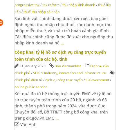
progressive tax
/
tax reform
/
thu nhập kinh doanh
/
thuế lũy
tiến
/
thuế thu nhập cá nhân
Sáu lĩnh vực chính đang được xem xét, bao gồm
định nghĩa thu nhập chịu thuế, các danh mục thu
nhập miễn thuế, và khấu trừ hoàn cảnh gia đình.
Các điều chỉnh cũng được đề xuất cho ngưỡng thu
nhập kinh doanh và hệ
...
Công khai tỷ lệ hồ sơ dịch vụ công trực tuyến
toàn trình của các bộ, tỉnh
31 January 2025
Báo VietnamNet
Dịch vụ của
chính phủ
/
SDG 9 Industry, innovation and infrastructure
chính phủ điện tử
/
dịch vụ công trực tuyến
/
E-Government
/
online public service
Kết quả đo từ hệ thống trực tuyến EMC về tỷ lệ hồ
sơ trực tuyến toàn trình của 20 bộ, ngành và 63
tỉnh, thành phố trong năm 2024, vừa được Cục
Chuyển đổi số, Bộ TT&TT công bố công khai trên
trang dx.gov.vn.EMC
...

Vân Anh