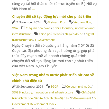
công vụ tại hội thảo quốc tế trực tuyến do Bộ Nội vụ
Việt Nam tổ
...
Chuyển đổi số tạo động lực mới cho phát triển
7 November 2024
Vietnam Plus
Vietnam Plus
,
VNA
Cơ quan nhà nước
/
SDG 9 Industry, innovation and
infrastructure
chính phủ điện tử
/
chuyển đổi số
/
digital
transformation
/
E-Government
Ngày Chuyển đổi số quốc gia hằng năm (10/10) đã
được các địa phương tích cực hưởng ứng, góp phần
thúc đẩy mạnh mẽ và nhanh chóng quá trình
chuyển đổi số, tạo động lực mới cho sự phát triển
của Việt Nam. Ngày Chuyển
...
Việt Nam trong nhóm nước phát triển rất cao về
chính phủ điện tử
30 September 2024
SGGP
Cơ quan nhà nước
/
SDG 9 Industry, innovation and infrastructure
Chỉ số phát
triển Chính phủ điện tử
/
chính phủ điện tử
/
E-Government
/
E-
Government Development Index