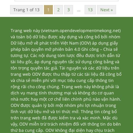
Trang 1 of 13
1
2
3
…
13
Next »
Trang web này (vietnam.opendevelopmentmekong.net)
và toàn bộ dữ liệu được xây dựng và công bố bởi nhóm
Dữ liệu mở về phát triển Việt Nam (ODV) áp dụng giấy
phép bản quyền mở phiên bản 4.0 Ghi công – Chia sẻ
tương tự. Các nội dung tóm lược đều được trích dẫn từ
tài liêu gốc, áp dụng nguyên tắc sử dụng công bằng và
tôn trọng quyền tác giả. Tài nguyên và các dữ liệu trên
trang web ODV được thu thập từ các tài liệu đã công bố
và chia sẻ miễn phí với mục tiêu cung cấp thông tin
rộng rãi cho công chúng. Trang web này không phải là
dịch vụ mang tính thương mại và không do cơ quan
nhà nước hay một cơ chế liên chính phủ nào vận hành.
ODV được quản lý bởi một nhóm phi lợi nhuận trong
lĩnh vực dữ liệu mở và tri thức mở. Thông tin công bố
trên trang web đã được kiểm tra và xác minh. Mặc dù
vậy, ODV miễn trừ trách nhiệm đối với thông tin do bên
thứ ba cung cấp. ODV không đại diện hay chịu trách