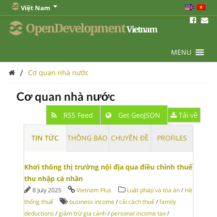
Việt Nam
OpenDevelopment
Vietnam
MENU
/
Cơ quan nhà nước
Cơ quan nhà nước
RSS Feed
Get GeoJSON
Tải về
TIN TỨC
THÔNG BÁO
CHUYÊN ĐỀ
PROFILES
Khơi thông thị trường nội địa qua điều chỉnh thuế
thu nhập cá nhân
8 July 2025
Vietnam Plus
Luật pháp và tòa án
/
Hệ
thống thuế
business income
/
cải cách thuế
/
family
deductions
/
giảm trừ gia cảnh
/
personal income tax
/