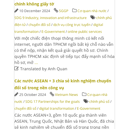
chính không giấy tờ
10 December 2024
SGGP
Cơ quan nhà nước
/
SDG 9 Industry, innovation and infrastructure
chính phủ
điện tử
/
chuyển đổi số
/
dịch vụ công trực tuyến
/
digital
transformation
/
E-Government
/
online public services
Với một chiếc điện thoại thông minh có kết nối
internet, người dân TPHCM ngồi bất kỳ chỗ nào vẫn
có thể nộp, nhận kết quả giải quyết hồ sơ. Chính
quyền TPHCM xác định sẽ tiếp tục đẩy mạnh số hóa
hồ sơ, mở
...

Translated by Anh Quan
Các nước ASEAN + 3 chia sẻ kinh nghiệm chuyển
đổi số trong nền công vụ
25 October 2024
Vietnam News
Cơ quan nhà
nước
/
SDG 17 Partnerships for the goals
chính phủ số
/
chuyển đổi số
/
digital transformation
/
E-Government
Các nước ASEAN+3, gồm 10 quốc gia thành viên
ASEAN, Trung Quốc, Nhật Bản và Hàn Quốc, đã chia
sẻ kinh nghiệm về chuyển đổi số trong trong nền