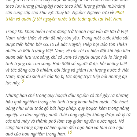
theo lưu lượng (m3/giây) hoặc theo khối lượng (triệu m3/năm)
cần cung cấp cho khu vực thuỷ lợi. Nguồn: Nghiên cứu về
Phát
triển và quản lý tài nguyên nước trên toàn quốc tại Việt Nam
Trong khi khan hiếm nước đang trở thành một vấn đề lớn ở Việt
Nam, nhận thức về vấn đề này còn yếu. Trong một cuộc khảo sát
được tiến hành bởi GS.TS Lê Bắc Huỳnh, Hiệp hội Bảo tồn Thiên
nhiên và Môi trường Việt Nam, về các rủi ro biến đổi khí hậu liên
quan đến lưu vực sông, chỉ có 30% số người được hỏi lo lắng về
tình trạng các con sông. Hơn 30% số người được hỏi không biết
về tác động của ô nhiễm, bồi lắng và giảm lưu lượng nước ở Việt
Nam, mặc dù sinh kế của họ bị tác động trực tiếp bởi những áp
9
lực này.
Những hạn chế trong quy hoạch đầu nguồn có thể gây ra những
hậu quả nghiêm trọng cho tình trạng khan hiếm nước. Các hoạt
động như khai thác gỗ bất hợp pháp, quy hoạch kém trong nông
nghiệp và lâm nghiệp, nước thải công nghiệp không được xử lý từ
các nhà máy và thành phố làm suy giảm nguồn nước ngọt. Nó
cũng làm tăng nguy cơ liên quan đến hạn hán và làm cho hậu
10
quả của hạn nghiêm trọng hơn.