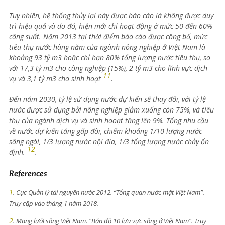
Tuy nhiên, hệ thống thủy lợi này được báo cáo là không được duy
trì hiệu quả và do đó, hiện mới chỉ hoạt động ở mức 50 đến 60%
công suất. Năm 2013 tại thời điểm báo cáo được công bố, mức
tiêu thụ nước hàng năm của ngành nông nghiệp ở Việt Nam là
khoảng 93 tỷ m3 hoặc chỉ hơn 80% tổng lượng nước tiêu thụ, so
với 17,3 tỷ m3 cho công nghiệp (15%), 2 tỷ m3 cho lĩnh vực dịch
11
vụ và 3,1 tỷ m3 cho sinh hoạt
.
Đến năm 2030, tỷ lệ sử dụng nước dự kiến sẽ thay đổi, với tỷ lệ
nước được sử dụng bởi nông nghiệp giảm xuống còn 75%, và tiêu
thụ của ngành dịch vụ và sinh hooạt tăng lên 9%. Tổng nhu cầu
về nước dự kiến tăng gấp đôi, chiếm khoảng 1/10 lượng nước
sông ngòi, 1/3 lượng nước nội địa, 1/3 tổng lượng nước chảy ổn
12
định.
.
References
1
. Cục Quản lý tài nguyên nước 2012. “Tổng quan nước mặt Việt Nam”.
Truy cập vào tháng 1 năm 2018.
2
. Mạng lưới sông Việt Nam. “Bản đồ 10 lưu vực sông ở Việt Nam”. Truy