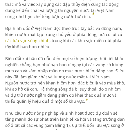
thác mỏ và việc xây dựng các đập thủy điện cũng tác động
đáng kể đến chất và lượng tài nguyên nước tại Việt Nam
5
cũng như hạn chế tổng lượng nước hữu ích.
Địa hình dốc ở Việt Nam dọc theo trục tây bắc và đông nam,
khiến nước mặt tập trung chủ yếu ở phía đông, nơi có tất cả
các lưu vực sông chính
, trong khi các khu vực miền núi phía
tây khô hạn hơn nhiều.
Biến đổi khí hậu đã dẫn đến một số hiện tượng thời tiết khắc
nghiệt, chẳng hạn như hạn hán ở ngay tại các vùng có lượng
mưa cao và xâm nhập mặn do mực nước biển dâng cao. Điều
này đã làm giảm chất và lượng nước mặt tại Việt Nam.
Nguồn nước trở nên khan hiếm hơn, đặc biệt là vào mùa khô,
khi ao hồ đã cạn. Hệ thống sông đã bị suy thoái do ô nhiễm
và dự trữ nước ngầm đang giảm do khai thác quá mức và
6
thiếu quản lý hiệu quả ở một số khu vực.
.
Nhu cầu nước nông nghiệp và sinh hoạt được dự đoán sẽ
tăng mạnh do sự phát triển kinh tế xã hội và tăng trưởng dân
số ở tất cả các vùng (xem Bảng 1). Cụ thể, bốn lưu vực sông ở