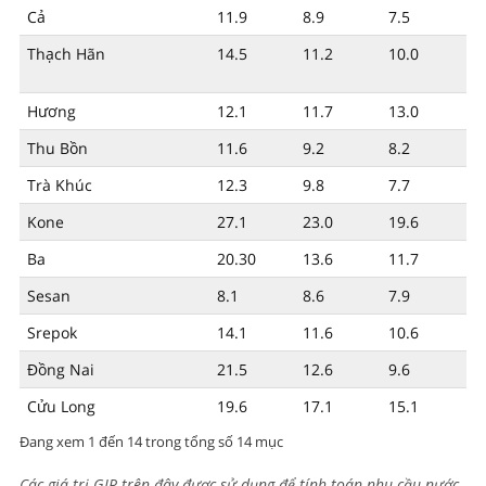
Cả
11.9
8.9
7.5
Thạch Hãn
14.5
11.2
10.0
Hương
12.1
11.7
13.0
Thu Bồn
11.6
9.2
8.2
Trà Khúc
12.3
9.8
7.7
Kone
27.1
23.0
19.6
Ba
20.30
13.6
11.7
Sesan
8.1
8.6
7.9
Srepok
14.1
11.6
10.6
Đồng Nai
21.5
12.6
9.6
Cửu Long
19.6
17.1
15.1
Đang xem 1 đến 14 trong tổng số 14 mục
Các giá trị GIR trên đây được sử dụng để tính toán nhu cầu nước