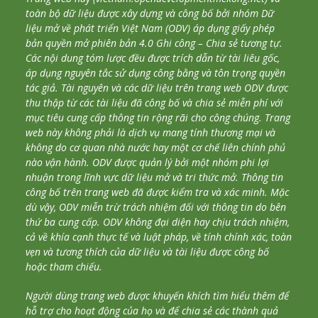
toàn bộ dữ liệu được xây dựng và công bố bởi nhóm Dữ
liệu mở về phát triển Việt Nam (ODV) áp dụng giấy phép
bản quyền mở phiên bản 4.0 Ghi công – Chia sẻ tương tự.
Các nội dung tóm lược đều được trích dẫn từ tài liêu gốc,
áp dụng nguyên tắc sử dụng công bằng và tôn trọng quyền
tác giả. Tài nguyên và các dữ liệu trên trang web ODV được
thu thập từ các tài liệu đã công bố và chia sẻ miễn phí với
mục tiêu cung cấp thông tin rộng rãi cho công chúng. Trang
web này không phải là dịch vụ mang tính thương mại và
không do cơ quan nhà nước hay một cơ chế liên chính phủ
nào vận hành. ODV được quản lý bởi một nhóm phi lợi
nhuận trong lĩnh vực dữ liệu mở và tri thức mở. Thông tin
công bố trên trang web đã được kiểm tra và xác minh. Mặc
dù vậy, ODV miễn trừ trách nhiệm đối với thông tin do bên
thứ ba cung cấp. ODV không đại diện hay chịu trách nhiệm,
cả về khía cạnh thực tế và luật pháp, về tính chính xác, toàn
vẹn và tương thích của dữ liệu và tài liệu được công bố
hoặc tham chiếu.
Người dùng trang web được khuyến khích tìm hiểu thêm để
hỗ trợ cho hoạt động của họ và để chia sẻ các thành quả