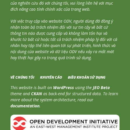
của nghiên cứu đó với chúng tôi, vui lòng liên hệ với mục
đích nâng cao tính chính xác của trang web.
Với việc truy cập vào website ODV, người dùng đã đồng ý
nhận toàn bộ trách nhiệm đối với sự tin cậy về bất cứ
thông tin nào được cung cấp và không làm tổn hại và
khước từ bất cứ hoặc tất cả trách nhiệm pháp lý đối với cá
nhân hay tập thể liên quan tới sự phát triển, hình thức và
nội dung của website và dữ liệu ODV nếu xảy ra mất mát
hay thiệt hại gây ra trong quá trình sử dụng.
VỀ CHÚNG TÔI
KHUYẾN CÁO
ĐIỀU KHOẢN SỬ DỤNG
This website is built on
WordPress
using the
JEO Beta
theme and
CKAN
as back-end for structured data. To learn
more about the system architecture, read our
documentation
.