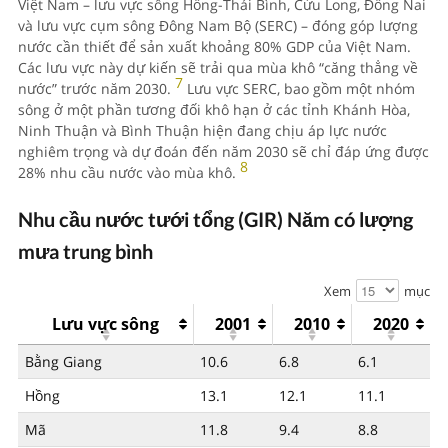
Việt Nam – lưu vực sông Hồng-Thái Bình, Cửu Long, Đồng Nai
và lưu vực cụm sông Đông Nam Bộ (SERC) – đóng góp lượng
nước cần thiết để sản xuất khoảng 80% GDP của Việt Nam.
Các lưu vực này dự kiến sẽ trải qua mùa khô “căng thẳng về
7
nước” trước năm 2030.
Lưu vực SERC, bao gồm một nhóm
sông ở một phần tương đối khô hạn ở các tỉnh Khánh Hòa,
Ninh Thuận và Bình Thuận hiện đang chịu áp lực nước
nghiêm trọng và dự đoán đến năm 2030 sẽ chỉ đáp ứng được
8
28% nhu cầu nước vào mùa khô.
Nhu cầu nước tưới tổng (GIR) Năm có lượng
mưa trung bình
Xem
mục
Lưu vực sông
2001
2010
2020
Bằng Giang
10.6
6.8
6.1
Hồng
13.1
12.1
11.1
Mã
11.8
9.4
8.8