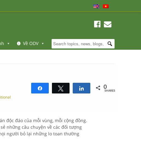
nh
Về ODV
0
Share
Tweet
Share
SHARES
itional
uán độc đáo của mỗi vùng, mỗi cộng đồng.
ia sẻ những câu chuyện về các đối tượng
mọi người bỏ lại những lo toan thường