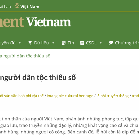
ái Lan
Việt Nam
ent
Vietnam
uyên đề
Dữ liệu
Tin
CSDL
Chương trì
a người dân tộc thiểu số
 người dân tộc thiểu số
di sản văn hoá phi vật thể
/
intangible cultural heritage
/
lễ hội truyền thống
/
trad
ng tinh thần của người Việt Nam, phản ánh những phong tục, tập q
 giao lưu, trao truyền những đạo lý, những khát vọng cao cả và ch
 anh hùng, những người có công. Bên cạnh đó, lễ hội còn là dịp để 