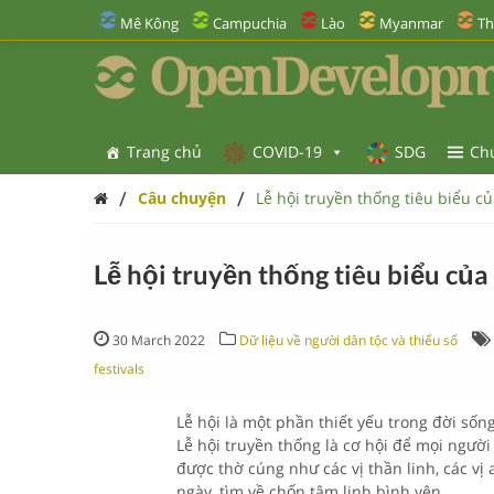
Mê Kông
Campuchia
Lào
Myanmar
Th
OpenDevelopm
Trang chủ
COVID-19
SDG
Ch
/
/
Câu chuyện
Lễ hội truyền thống tiêu biểu củ
Lễ hội truyền thống tiêu biểu của
30 March 2022
Dữ liệu về người dân tộc và thiểu số
festivals
Lễ hội là một phần thiết yếu trong đời số
Lễ hội truyền thống là cơ hội để mọi người
được thờ cúng như các vị thần linh, các vị
ngày, tìm về chốn tâm linh bình yên.