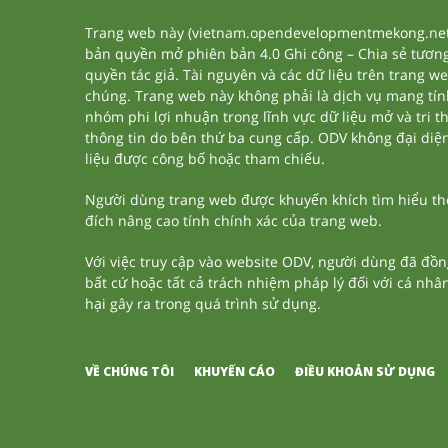
Trang web này (vietnam.opendevelopmentmekong.net) 
bản quyền mở phiên bản 4.0 Ghi công – Chia sẻ tương 
quyền tác giả. Tài nguyên và các dữ liệu trên trang w
chúng. Trang web này không phải là dịch vụ mang tí
nhóm phi lợi nhuận trong lĩnh vực dữ liệu mở và tri 
thông tin do bên thứ ba cung cấp. ODV không đại diện h
liệu được công bố hoặc tham chiếu.
Người dùng trang web được khuyến khích tìm hiểu thêm
đích nâng cao tính chính xác của trang web.
Với việc truy cập vào website ODV, người dùng đã đồn
bất cứ hoặc tất cả trách nhiệm pháp lý đối với cá nhâ
hại gây ra trong quá trình sử dụng.
VỀ CHÚNG TÔI
KHUYẾN CÁO
ĐIỀU KHOẢN SỬ DỤNG