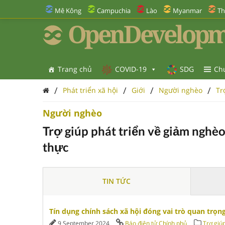
Mê Kông
Campuchia
Lào
Myanmar
Th
OpenDevelopm
Trang chủ
COVID-19
SDG
Ch
/
/
/
/
Phát triển xã hội
Giới
Người nghèo
Tr
Người nghèo
Trợ giúp phát triển về giảm nghè
thực
TIN TỨC
Tín dụng chính sách xã hội đóng vai trò quan trọn
9 September 2024
Báo điện tử Chính phủ
Trợ giú