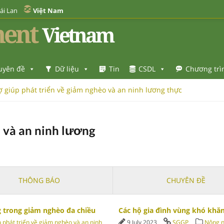
ái Lan
Việt Nam
ent
Vietnam
uyên đề
Dữ liệu
Tin
CSDL
Chương trì
ợ giúp phát triển về giảm nghèo và an ninh lương thực
o và an ninh lương
THÔNG BÁO
CHUYÊN ĐỀ
g trong giảm nghèo đa chiều
Các hộ gia đình vùng khó khăn
p phát triển về giảm nghèo và an ninh
9 July 2023
SGGP
Nông n