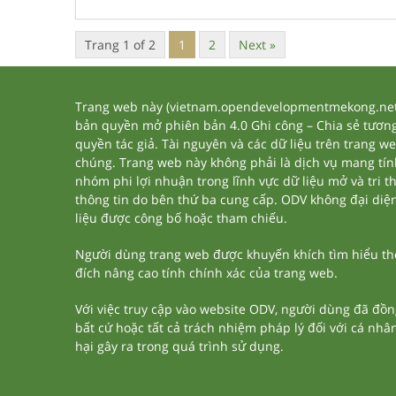
Trang 1 of 2
1
2
Next »
Trang web này (vietnam.opendevelopmentmekong.net) 
bản quyền mở phiên bản 4.0 Ghi công – Chia sẻ tương 
quyền tác giả. Tài nguyên và các dữ liệu trên trang w
chúng. Trang web này không phải là dịch vụ mang tí
nhóm phi lợi nhuận trong lĩnh vực dữ liệu mở và tri 
thông tin do bên thứ ba cung cấp. ODV không đại diện h
liệu được công bố hoặc tham chiếu.
Người dùng trang web được khuyến khích tìm hiểu thêm
đích nâng cao tính chính xác của trang web.
Với việc truy cập vào website ODV, người dùng đã đồn
bất cứ hoặc tất cả trách nhiệm pháp lý đối với cá nhâ
hại gây ra trong quá trình sử dụng.