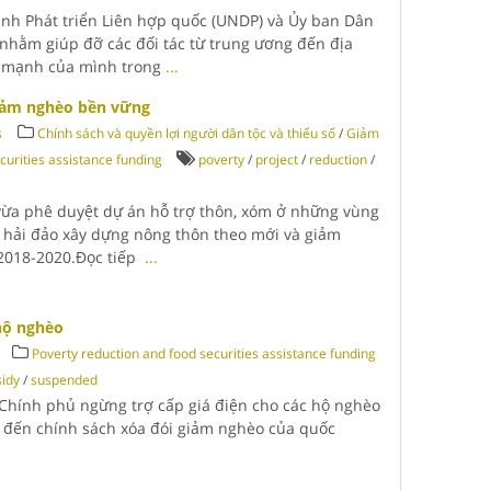
ình Phát triển Liên hợp quốc (UNDP) và Ủy ban Dân
nhằm giúp đỡ các đối tác từ trung ương đến địa
ế mạnh của mình trong
...
iảm nghèo bền vững
s
Chính sách và quyền lợi người dân tộc và thiểu số
/
Giảm
curities assistance funding
poverty
/
project
/
reduction
/
ừa phê duyệt dự án hỗ trợ thôn, xóm ở những vùng
và hải đảo xây dựng nông thôn theo mới và giảm
 2018-2020.Đọc tiếp
...
 hộ nghèo
Poverty reduction and food securities assistance funding
sidy
/
suspended
 Chính phủ ngừng trợ cấp giá điện cho các hộ nghèo
c đến chính sách xóa đói giảm nghèo của quốc