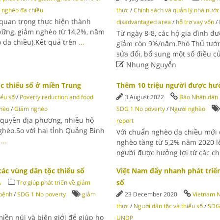
/
nghèo đa chiều
thực
/
Chính sách và quản lý nhà nước 
quan trọng thực hiện thành
disadvantaged area
/
hỗ trợ vay vốn
/
vững, giảm nghèo từ 14,2%, năm
Từ ngày 8-8, các hộ gia đình đượ
 đa chiều).Kết quả trên
...
giảm còn 9%/năm.Phó Thủ tướn
sửa đổi, bổ sung một số điều c

Nhung Nguyễn
c thiểu số ở miền Trung
Thêm 10 triệu người được hưở
iểu số
/
Poverty reduction and food
3 August 2022
Báo Nhân dân
hèo
/
Giảm nghèo
SDG 1 No poverty
/
Người nghèo
 quyền địa phương, nhiều hộ
report
hèo.So với hai tỉnh Quảng Bình
Với chuẩn nghèo đa chiều mới 
o
...
nghèo tăng từ 5,2% năm 2020 l
người được hưởng lợi từ các c
ác vùng dân tộc thiểu số
Việt Nam đẩy nhanh phát triển 
số
A
Trợ giúp phát triển về giảm
bệnh
/
SDG 1 No poverty
giảm
23 December 2020
Vietnam 
thực
/
Người dân tộc và thiểu số
/
SDG 
iền núi và biên giới để giúp họ
UNDP