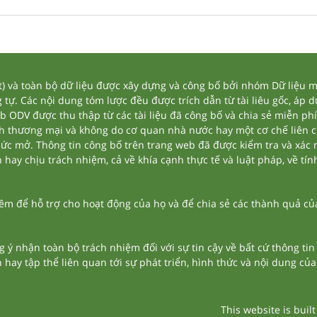
và toàn bộ dữ liệu được xây dựng và công bố bởi nhóm Dữ liệu mở
tự. Các nội dung tóm lược đều được trích dẫn từ tài liêu gốc, áp 
eb ODV được thu thập từ các tài liệu đã công bố và chia sẻ miễn phí
nh thương mại và không do cơ quan nhà nước hay một cơ chế liên 
thức mở. Thông tin công bố trên trang web đã được kiểm tra và xác
ay chịu trách nhiệm, cả về khía cạnh thực tế và luật pháp, về tính
 để hỗ trợ cho hoạt động của họ và để chia sẻ các thành quả của 
g ý nhận toàn bộ trách nhiệm đối với sự tin cậy về bất cứ thông ti
n hay tập thể liên quan tới sự phát triển, hình thức và nội dung củ
This website is buil