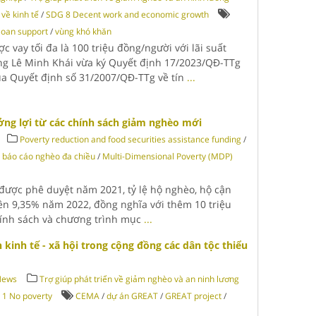
về kinh tế
/
SDG 8 Decent work and economic growth
loan support
/
vùng khó khăn
c vay tối đa là 100 triệu đồng/người với lãi suất
g Lê Minh Khái vừa ký Quyết định 17/2023/QĐ-TTg
ủa Quyết định số 31/2007/QĐ-TTg về tín
...
ng lợi từ các chính sách giảm nghèo mới
Poverty reduction and food securities assistance funding
/
báo cáo nghèo đa chiều
/
Multi-Dimensional Poverty (MDP)
được phê duyệt năm 2021, tỷ lệ hộ nghèo, hộ cận
ên 9,35% năm 2022, đồng nghĩa với thêm 10 triệu
hính sách và chương trình mục
...
kinh tế - xã hội trong cộng đồng các dân tộc thiểu
News
Trợ giúp phát triển về giảm nghèo và an ninh lương
1 No poverty
CEMA
/
dự án GREAT
/
GREAT project
/