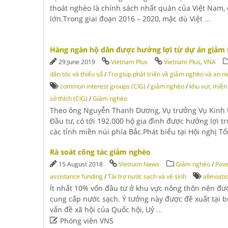
thoát nghèo là chính sách nhất quán của Việt Nam,
lớn.Trong giai đoạn 2016 – 2020, mặc dù Việt
...
Hàng ngàn hộ dân được hưởng lợi từ dự án giảm
29 June 2019
Vietnam Plus
Vietnam Plus
,
VNA
dân tộc và thiểu số
/
Trợ giúp phát triển về giảm nghèo và an n
common interest groups (CIG)
/
giảm nghèo
/
khu vực miền
sở thích (CIG)
/
Giảm nghèo
Theo ông Nguyễn Thanh Dương, Vụ trưởng Vụ Kinh t
Đầu tư, có tới 192.000 hộ gia đình được hưởng lợi t
các tỉnh miền núi phía Bắc.Phát biểu tại Hội nghị T
Rà soát công tác giảm nghèo
15 August 2018
Vietnam News
Giảm nghèo
/
Pove
assistance funding
/
Tài trợ nước sạch và vệ sinh
alleviati
Ít nhất 10% vốn đầu tư ở khu vực nông thôn nên đượ
cung cấp nước sạch. Ý tưởng này được đề xuất tại b
vấn đề xã hội của Quốc hội, Uỷ
...

Phóng viên VNS