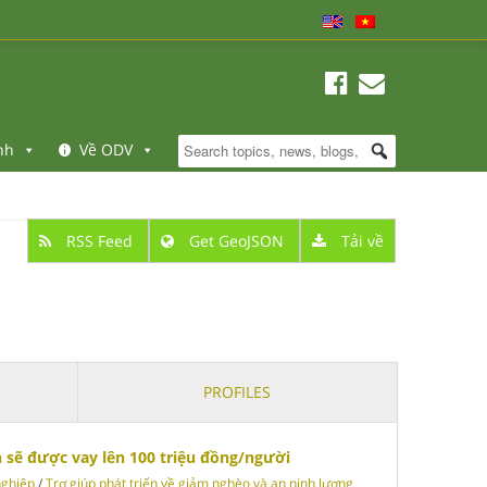
nh
Về ODV
RSS Feed
Get GeoJSON
Tải về
PROFILES
 sẽ được vay lên 100 triệu đồng/người
ghiệp
/
Trợ giúp phát triển về giảm nghèo và an ninh lương