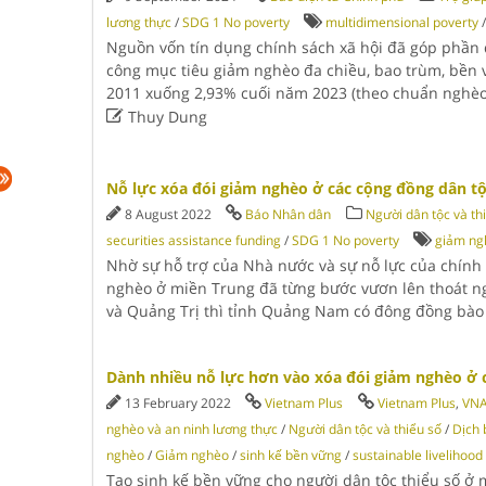
lương thực
/
SDG 1 No poverty
multidimensional poverty
Nguồn vốn tín dụng chính sách xã hội đã góp phần 
công mục tiêu giảm nghèo đa chiều, bao trùm, bền 
2011 xuống 2,93% cuối năm 2023 (theo chuẩn nghèo

Thuy Dung
Nỗ lực xóa đói giảm nghèo ở các cộng đồng dân tộ
8 August 2022
Báo Nhân dân
Người dân tộc và th
securities assistance funding
/
SDG 1 No poverty
giảm ng
Nhờ sự hỗ trợ của Nhà nước và sự nỗ lực của chính
nghèo ở miền Trung đã từng bước vươn lên thoát ng
và Quảng Trị thì tỉnh Quảng Nam có đông đồng bà
Dành nhiều nỗ lực hơn vào xóa đói giảm nghèo ở c
13 February 2022
Vietnam Plus
Vietnam Plus
,
VN
nghèo và an ninh lương thực
/
Người dân tộc và thiểu số
/
Dịch 
nghèo
/
Giảm nghèo
/
sinh kế bền vững
/
sustainable livelihood
Tạo sinh kế bền vững cho người dân tộc thiểu số ở m