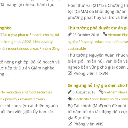
 đã mang lại nhiều thành tựu
Hôm thứ Hai (21/12), Chương tr
tộc (CEMA) đã khởi động dự án 
phương phát huy vai trò và th
 nghèo
Thủ tướng phê duyệt dự án g
Tài trợ và phát triển dành cho người
23 October 2018
Vietnam Plu
inh lương thực
/
SDG 1 No poverty
nghèo
/
Poverty reduction and food se
 núi
/
mountainous areas
/
nhóm đồng
sustainable
Thủ tướng Nguyễn Xuân Phúc v
biên giới, miền núi, ven biển 
ế nông nghiệp, Bộ Kế hoạch và
nghèo bền vững cho giai đoạn
rực tiếp từ Dự án Giảm nghèo

Phóng viên TTXVN
ổng
...
Sẽ ngừng hỗ trợ giá điện cho
rty reduction and food securities
6 August 2018
Vietnam News
on
/
poverty
/
reviewed
/
work
electricity
/
poor households
/
sub
c chi cho việc cải thiện nguồn
Bộ Tài chính (MoF) vừa đề xuất
uổi làm việc giữa Ủy ban các
từ năm tới do tác động tiêu cự
gia.Đọc tiếp
...

Phóng viên VNS