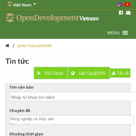
Việt Nam
OpenDevelopment
Vietnam
MENU
/
poor households
Tin tức
RSS Feed
Get GeoJSON
Tải về
Tìm văn bản
Chuyên đề
Khoảng thời gian