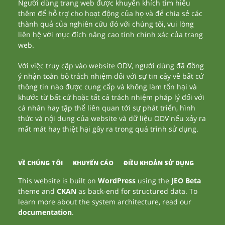
Người dùng trang web được khuyến khích tìm hiểu
thêm để hỗ trợ cho hoạt động của họ và để chia sẻ các
thành quả của nghiên cứu đó với chúng tôi, vui lòng
liên hệ với mục đích nâng cao tính chính xác của trang
web.
Với việc truy cập vào website ODV, người dùng đã đồng
ý nhận toàn bộ trách nhiệm đối với sự tin cậy về bất cứ
thông tin nào được cung cấp và không làm tổn hại và
khước từ bất cứ hoặc tất cả trách nhiệm pháp lý đối với
cá nhân hay tập thể liên quan tới sự phát triển, hình
thức và nội dung của website và dữ liệu ODV nếu xảy ra
mất mát hay thiệt hại gây ra trong quá trình sử dụng.
VỀ CHÚNG TÔI
KHUYẾN CÁO
ĐIỀU KHOẢN SỬ DỤNG
This website is built on
WordPress
using the
JEO Beta
theme and
CKAN
as back-end for structured data. To
learn more about the system architecture, read our
documentation
.