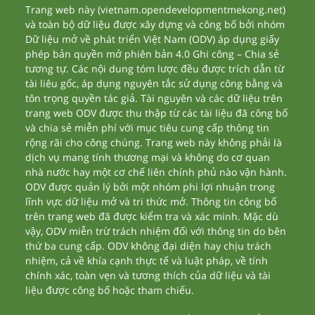
Trang web này (vietnam.opendevelopmentmekong.net)
và toàn bộ dữ liệu được xây dựng và công bố bởi nhóm
Dữ liệu mở về phát triển Việt Nam (ODV) áp dụng giấy
phép bản quyền mở phiên bản 4.0 Ghi công – Chia sẻ
tương tự. Các nội dung tóm lược đều được trích dẫn từ
tài liêu gốc, áp dụng nguyên tắc sử dụng công bằng và
tôn trọng quyền tác giả. Tài nguyên và các dữ liệu trên
trang web ODV được thu thập từ các tài liệu đã công bố
và chia sẻ miễn phí với mục tiêu cung cấp thông tin
rộng rãi cho công chúng. Trang web này không phải là
dịch vụ mang tính thương mại và không do cơ quan
nhà nước hay một cơ chế liên chính phủ nào vận hành.
ODV được quản lý bởi một nhóm phi lợi nhuận trong
lĩnh vực dữ liệu mở và tri thức mở. Thông tin công bố
trên trang web đã được kiểm tra và xác minh. Mặc dù
vậy, ODV miễn trừ trách nhiệm đối với thông tin do bên
thứ ba cung cấp. ODV không đại diện hay chịu trách
nhiệm, cả về khía cạnh thực tế và luật pháp, về tính
chính xác, toàn vẹn và tương thích của dữ liệu và tài
liệu được công bố hoặc tham chiếu.