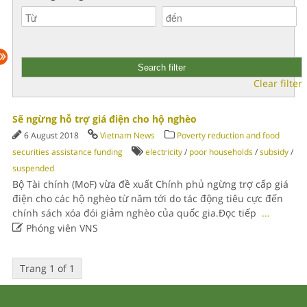
Clear filter
Sẽ ngừng hỗ trợ giá điện cho hộ nghèo
6 August 2018
Vietnam News
Poverty reduction and food
securities assistance funding
electricity
/
poor households
/
subsidy
/
suspended
Bộ Tài chính (MoF) vừa đề xuất Chính phủ ngừng trợ cấp giá
điện cho các hộ nghèo từ năm tới do tác động tiêu cực đến
chính sách xóa đói giảm nghèo của quốc gia.Đọc tiếp
...

Phóng viên VNS
Trang 1 of 1