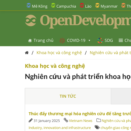
Mê Kông
Campuchia
Lào
Myanmar
Th
OpenDevelopm
Trang chủ
COVID-19
SDG
Ch
/
/
Khoa học và công nghệ
Nghiên cứu và phát 
Khoa học và công nghệ
Nghiên cứu và phát triển khoa họ
TIN TỨC
Thúc đẩy thương mại hóa nghiên cứu để tăng trưở
31 January 2025
Vietnam News
Nghiên cứu và phá
Industry, innovation and infrastructure
chuyển giao công 