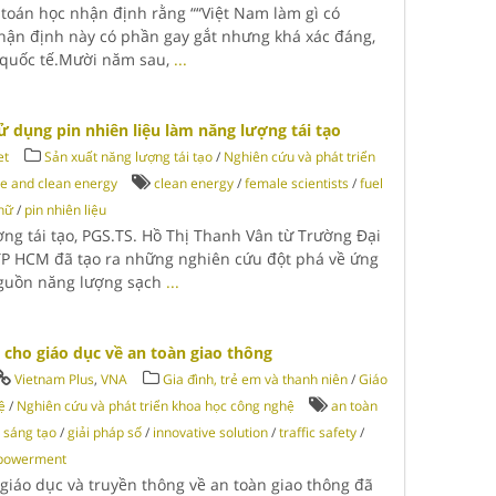
toán học nhận định rằng ““Việt Nam làm gì có
Nhận định này có phần gay gắt nhưng khá xác đáng,
o quốc tế.Mười năm sau,
...
 dụng pin nhiên liệu làm năng lượng tái tạo
et
Sản xuất năng lượng tái tạo
/
Nghiên cứu và phát triển
e and clean energy
clean energy
/
female scientists
/
fuel
nữ
/
pin nhiên liệu
ng tái tạo, PGS.TS. Hồ Thị Thanh Vân từ Trường Đại
TP HCM đã tạo ra những nghiên cứu đột phá về ứng
nguồn năng lượng sạch
...
ố cho giáo dục về an toàn giao thông
Vietnam Plus
,
VNA
Gia đình, trẻ em và thanh niên
/
Giáo
ệ
/
Nghiên cứu và phát triển khoa học công nghệ
an toàn
p sáng tạo
/
giải pháp số
/
innovative solution
/
traffic safety
/
powerment
 giáo dục và truyền thông về an toàn giao thông đã