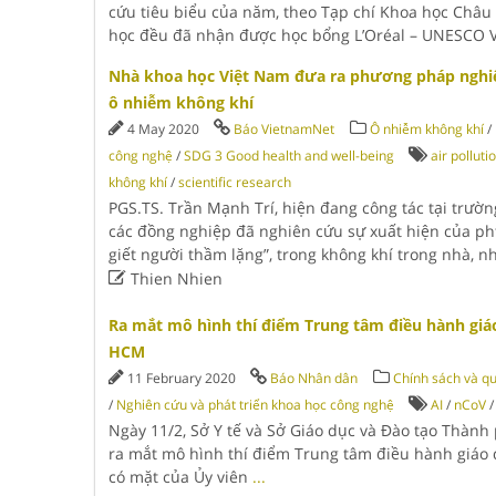
cứu tiêu biểu của năm, theo Tạp chí Khoa học Châu 
học đều đã nhận được học bổng L’Oréal – UNESCO 
Nhà khoa học Việt Nam đưa ra phương pháp nghi
ô nhiễm không khí
4 May 2020
Báo VietnamNet
Ô nhiễm không khí
/
công nghệ
/
SDG 3 Good health and well-being
air polluti
không khí
/
scientific research
PGS.TS. Trần Mạnh Trí, hiện đang công tác tại trườ
các đồng nghiệp đã nghiên cứu sự xuất hiện của pht
giết người thầm lặng”, trong không khí trong nhà,

Thien Nhien
Ra mắt mô hình thí điểm Trung tâm điều hành giáo
HCM
11 February 2020
Báo Nhân dân
Chính sách và q
/
Nghiên cứu và phát triển khoa học công nghệ
AI
/
nCoV
Ngày 11/2, Sở Y tế và Sở Giáo dục và Đào tạo Thành
ra mắt mô hình thí điểm Trung tâm điều hành giáo d
có mặt của Ủy viên
...