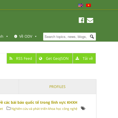
nh
Về ODV
RSS Feed
Get GeoJSON
Tải về
PROFILES
về các bài báo quốc tế trong lĩnh vực KHXH
et
Nghiên cứu và phát triển khoa học công nghệ