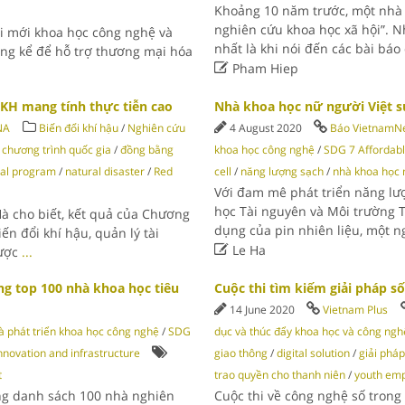
Khoảng 10 năm trước, một nhà 
nghiên cứu khoa học xã hội”. 
ổi mới khoa học công nghệ và
nhất là khi nói đến các bài bá
áng kể để hỗ trợ thương mại hóa

Pham Hiep
KH mang tính thực tiễn cao
Nhà khoa học nữ người Việt sử
NA
Biến đổi khí hậu
/
Nghiên cứu
4 August 2020
Báo VietnamN
chương trình quốc gia
/
đồng bằng
khoa học công nghệ
/
SDG 7 Affordabl
nal program
/
natural disaster
/
Red
cell
/
năng lượng sạch
/
nhà khoa học 
Với đam mê phát triển năng lượ
học Tài nguyên và Môi trường 
à cho biết, kết quả của Chương
dụng của pin nhiên liệu, một 
ến đổi khí hậu, quản lý tài

Le Ha
được
...
g top 100 nhà khoa học tiêu
Cuộc thi tìm kiếm giải pháp s
14 June 2020
Vietnam Plus
à phát triển khoa học công nghệ
/
SDG
dục và thúc đẩy khoa học và công ngh
nnovation and infrastructure
giao thông
/
digital solution
/
giải phá
t
trao quyền cho thanh niên
/
youth em
ng danh sách 100 nhà nghiên
Cuộc thi về công nghệ số trong