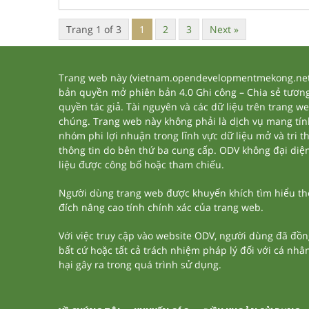
Trang 1 of 3
1
2
3
Next »
Trang web này (vietnam.opendevelopmentmekong.net) 
bản quyền mở phiên bản 4.0 Ghi công – Chia sẻ tương 
quyền tác giả. Tài nguyên và các dữ liệu trên trang w
chúng. Trang web này không phải là dịch vụ mang tí
nhóm phi lợi nhuận trong lĩnh vực dữ liệu mở và tri 
thông tin do bên thứ ba cung cấp. ODV không đại diện h
liệu được công bố hoặc tham chiếu.
Người dùng trang web được khuyến khích tìm hiểu thêm
đích nâng cao tính chính xác của trang web.
Với việc truy cập vào website ODV, người dùng đã đồn
bất cứ hoặc tất cả trách nhiệm pháp lý đối với cá nhâ
hại gây ra trong quá trình sử dụng.