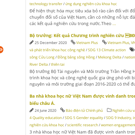
technology transfer
/
ứng dụng nghiên cứu khoa học
Để hiện thực hóa mục tiêu xóa bỏ rào cản đối với đ
chuyển đổi số của Việt Nam, cần có những nỗ lực đ
các kết quả nghiên cứu trong nước.Theo
...
Bộ trưởng: Kết quả Chương trình nghiên cứu BĐ
25 December 2020
Vietnam Plus
Vietnam Plus
,
V
và phát triển khoa học công nghệ
/
SDG 13 Climate action
sông Cửu Long
/
Đồng bằng sông Hồng
/
Mekong Delta
/
natio
River Delta
/
thiên tai
Bộ trưởng Bộ Tài nguyên và Môi trường Trần Hồng H
trình khoa học và công nghệ quốc gia ứng phó với bi
nguyên và môi trường giai đoạn 2016-2020 có thể 
Ba nhà khoa học nữ Việt Nam được vinh danh tron
biểu châu Á.
24 June 2020
Báo điện tử Chính phủ
Nghiên cứu v
4 Quality education
/
SDG 5 Gender equality
/
SDG 9 Industry, i
nghiên cứu khoa học
/
scientific research
/
women engagemen
3 nhà khoa học nữ Việt Nam đã được vinh danh tro