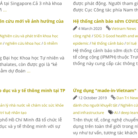
Á tại Singapore.Cả 3 nhà khoa
được phát động. Người tham gia
Vì
...
được Cục Công tác phía Nam t
ên cứu mới về ảnh hưởng của
Hệ thống cảnh báo sớm COVID-
4 March 2020
Vietnam News
Nghiên cứu và phát triển khoa học
công nghệ
/
SDG 3 Good health and we
on
/
nghiên cứu khoa học
/
ô nhiễm
epidemic
/
hệ thống cảnh báo
/
trí tu
Hệ thống cảnh báo sớm dịch CO
tế công cộng (IPMPH) thuộc Trư
ng Đại học Khoa học Tự nhiên và
thống này cung cấp các thông t
halates, còn được gọi là “kẻ
 nhằm dự đoán
...
 dục và y tế thông minh tại TP
Ứng dụng "made-in-Vietnam" 
12 October 2019
Dan Tri New
uản lý nhà nước về chăm sóc sức khỏe
dành cho người khuyết tật
/
Nghiên cứ
/
trí tuệ nhân tạo
and infrastructure
AI
/
deep lear
 phố Hồ Chí Minh đã tổ chức lễ
Trên thực tế, công nghệ chuyể
ục và y tế thông minh với sự
dụng trên toàn thế giới trong 
vụ như tư vấn, tương tác khác