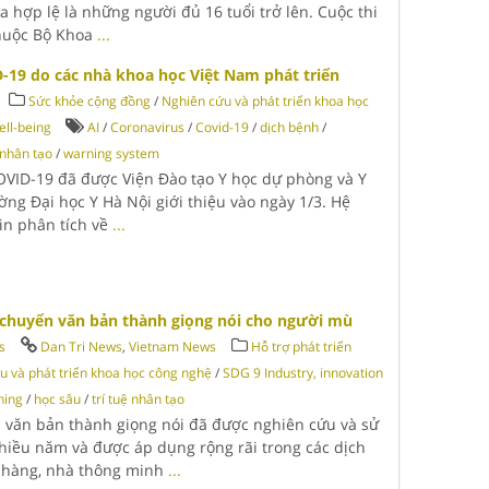
 hợp lệ là những người đủ 16 tuổi trở lên. Cuộc thi
huộc Bộ Khoa
...
19 do các nhà khoa học Việt Nam phát triển
Sức khỏe cộng đồng
/
Nghiên cứu và phát triển khoa học
ll-being
AI
/
Coronavirus
/
Covid-19
/
dịch bệnh
/
ệ nhân tạo
/
warning system
VID-19 đã được Viện Đào tạo Y học dự phòng và Y
ờng Đại học Y Hà Nội giới thiệu vào ngày 1/3. Hệ
in phân tích về
...
chuyển văn bản thành giọng nói cho người mù
s
Dan Tri News
,
Vietnam News
Hỗ trợ phát triển
u và phát triển khoa học công nghệ
/
SDG 9 Industry, innovation
ning
/
học sâu
/
trí tuệ nhân tạo
n văn bản thành giọng nói đã được nghiên cứu và sử
nhiều năm và được áp dụng rộng rãi trong các dịch
h hàng, nhà thông minh
...