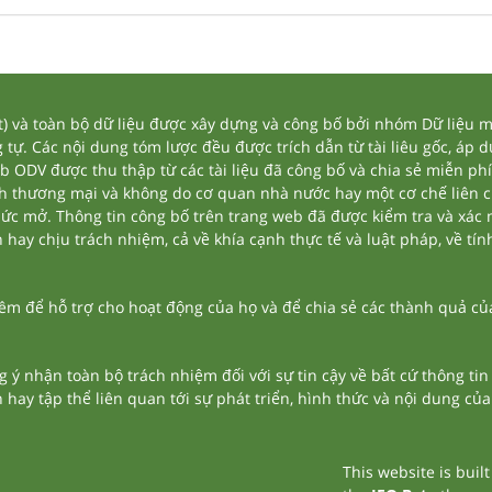
và toàn bộ dữ liệu được xây dựng và công bố bởi nhóm Dữ liệu mở
tự. Các nội dung tóm lược đều được trích dẫn từ tài liêu gốc, áp 
eb ODV được thu thập từ các tài liệu đã công bố và chia sẻ miễn phí
nh thương mại và không do cơ quan nhà nước hay một cơ chế liên 
thức mở. Thông tin công bố trên trang web đã được kiểm tra và xác
ay chịu trách nhiệm, cả về khía cạnh thực tế và luật pháp, về tính
 để hỗ trợ cho hoạt động của họ và để chia sẻ các thành quả của 
g ý nhận toàn bộ trách nhiệm đối với sự tin cậy về bất cứ thông ti
n hay tập thể liên quan tới sự phát triển, hình thức và nội dung củ
This website is buil