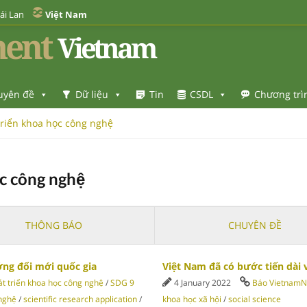
ái Lan
Việt Nam
ent
Vietnam
uyên đề
Dữ liệu
Tin
CSDL
Chương trì
triển khoa học công nghệ
c công nghệ
THÔNG BÁO
CHUYÊN ĐỀ
ng đổi mới quốc gia
Việt Nam đã có bước tiến dài 
t triển khoa học công nghệ
/
SDG 9
4 January 2022
Báo VietnamN
nghệ
/
scientific research application
/
khoa học xã hội
/
social science