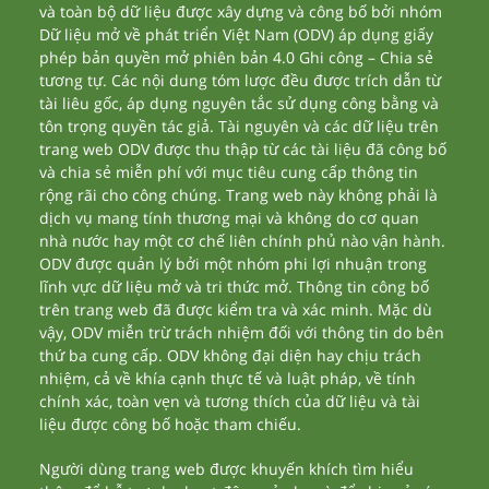
và toàn bộ dữ liệu được xây dựng và công bố bởi nhóm
Dữ liệu mở về phát triển Việt Nam (ODV) áp dụng giấy
phép bản quyền mở phiên bản 4.0 Ghi công – Chia sẻ
tương tự. Các nội dung tóm lược đều được trích dẫn từ
tài liêu gốc, áp dụng nguyên tắc sử dụng công bằng và
tôn trọng quyền tác giả. Tài nguyên và các dữ liệu trên
trang web ODV được thu thập từ các tài liệu đã công bố
và chia sẻ miễn phí với mục tiêu cung cấp thông tin
rộng rãi cho công chúng. Trang web này không phải là
dịch vụ mang tính thương mại và không do cơ quan
nhà nước hay một cơ chế liên chính phủ nào vận hành.
ODV được quản lý bởi một nhóm phi lợi nhuận trong
lĩnh vực dữ liệu mở và tri thức mở. Thông tin công bố
trên trang web đã được kiểm tra và xác minh. Mặc dù
vậy, ODV miễn trừ trách nhiệm đối với thông tin do bên
thứ ba cung cấp. ODV không đại diện hay chịu trách
nhiệm, cả về khía cạnh thực tế và luật pháp, về tính
chính xác, toàn vẹn và tương thích của dữ liệu và tài
liệu được công bố hoặc tham chiếu.
Người dùng trang web được khuyến khích tìm hiểu