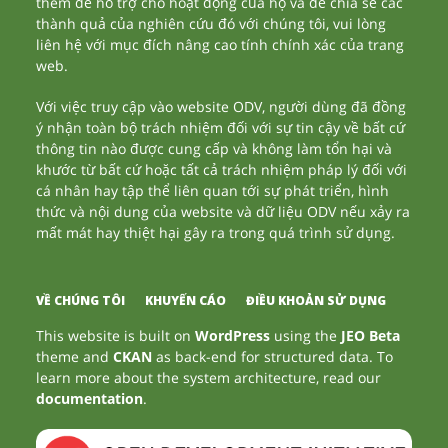
thêm để hỗ trợ cho hoạt động của họ và để chia sẻ các
thành quả của nghiên cứu đó với chúng tôi, vui lòng
liên hệ với mục đích nâng cao tính chính xác của trang
web.
Với việc truy cập vào website ODV, người dùng đã đồng
ý nhận toàn bộ trách nhiệm đối với sự tin cậy về bất cứ
thông tin nào được cung cấp và không làm tổn hại và
khước từ bất cứ hoặc tất cả trách nhiệm pháp lý đối với
cá nhân hay tập thể liên quan tới sự phát triển, hình
thức và nội dung của website và dữ liệu ODV nếu xảy ra
mất mát hay thiệt hại gây ra trong quá trình sử dụng.
VỀ CHÚNG TÔI
KHUYẾN CÁO
ĐIỀU KHOẢN SỬ DỤNG
This website is built on
WordPress
using the
JEO Beta
theme and
CKAN
as back-end for structured data. To
learn more about the system architecture, read our
documentation
.