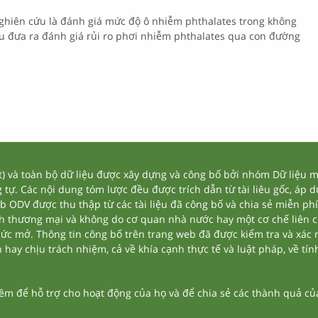
ghiên cứu là đánh giá mức độ ô nhiễm phthalates trong không
ứu đưa ra đánh giá rủi ro phơi nhiễm phthalates qua con đường
và toàn bộ dữ liệu được xây dựng và công bố bởi nhóm Dữ liệu mở
tự. Các nội dung tóm lược đều được trích dẫn từ tài liêu gốc, áp 
eb ODV được thu thập từ các tài liệu đã công bố và chia sẻ miễn phí
nh thương mại và không do cơ quan nhà nước hay một cơ chế liên 
thức mở. Thông tin công bố trên trang web đã được kiểm tra và xác
ay chịu trách nhiệm, cả về khía cạnh thực tế và luật pháp, về tính
 để hỗ trợ cho hoạt động của họ và để chia sẻ các thành quả của 