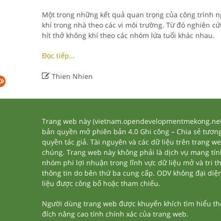
Một trong những kết quả quan trọng của công trình n
khí trong nhà theo các vi môi trường. Từ đó nghiên c
hít thở không khí theo các nhóm lứa tuổi khác nhau.
Đọc tiếp…

Thien Nhien
Trang web này (vietnam.opendevelopmentmekong.net) 
bản quyền mở phiên bản 4.0 Ghi công – Chia sẻ tương 
quyền tác giả. Tài nguyên và các dữ liệu trên trang w
chúng. Trang web này không phải là dịch vụ mang tí
nhóm phi lợi nhuận trong lĩnh vực dữ liệu mở và tri 
thông tin do bên thứ ba cung cấp. ODV không đại diện h
liệu được công bố hoặc tham chiếu.
Người dùng trang web được khuyến khích tìm hiểu thêm
đích nâng cao tính chính xác của trang web.