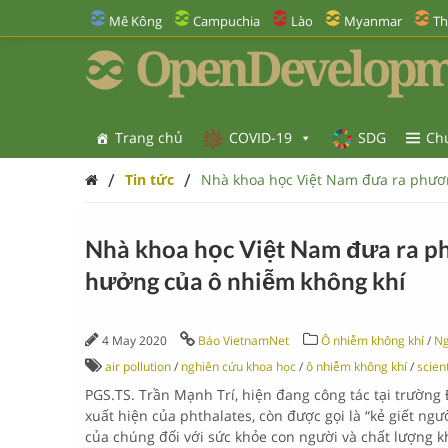
Mê Kông
Campuchia
Lào
Myanmar
Th
OpenDevelopm
Trang chủ
COVID-19
SDG
Ch
/
/
Tin tức
Nhà khoa học Việt Nam đưa ra phươ
Nhà khoa học Việt Nam đưa ra p
hưởng của ô nhiễm không khí
4 May 2020
Báo VietnamNet
Ô nhiễm không khí
/
Ng
air pollution
/
nghiên cứu khoa học
/
ô nhiễm không khí
/
scien
PGS.TS. Trần Mạnh Trí, hiện đang công tác tại trường
xuất hiện của phthalates, còn được gọi là “kẻ giết ng
của chúng đối với sức khỏe con người và chất lượng kh