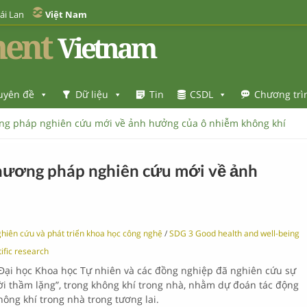
ái Lan
Việt Nam
ent
Vietnam
uyên đề
Dữ liệu
Tin
CSDL
Chương trì
ng pháp nghiên cứu mới về ảnh hưởng của ô nhiễm không khí
hương pháp nghiên cứu mới về ảnh
hiên cứu và phát triển khoa học công nghệ
/
SDG 3 Good health and well-being
tific research
 Đại học Khoa học Tự nhiên và các đồng nghiệp đã nghiên cứu sự
ười thầm lặng”, trong không khí trong nhà, nhằm dự đoán tác động
ông khí trong nhà trong tương lai.