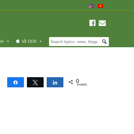
nh
Về ODV
0
Share
Tweet
Share
SHARES