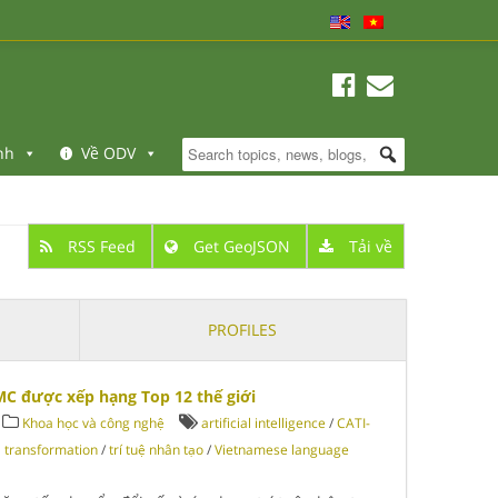
nh
Về ODV
RSS Feed
Get GeoJSON
Tải về
PROFILES
CMC được xếp hạng Top 12 thế giới
Khoa học và công nghệ
artificial intelligence
/
CATI-
al transformation
/
trí tuệ nhân tạo
/
Vietnamese language