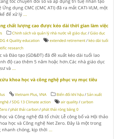
ăng tốc chuyển đổi số và áp dụng trí tuệ nhân tạo
hệ Ứng dụng CMC (CMC ATI) đã ra mắt CATI-VLM, một
 kế để xử lý
...
ng chất lượng cao được kéo dài thời gian làm việc
ws
Chinh sách và quản lý nhà nước về giáo dục
/
Giáo dục
DG 4 Quality education
extended retirement
/
kéo dài tuổi
ntific research
c và Đào tạo (GD&ĐT) đã đề xuất kéo dài tuổi lao
trình độ cao thêm 5 năm hoặc hơn.Các nhà giáo dục
 sư và
...
cứu khoa học và công nghệ phục vụ mục tiêu
lus
Vietnam Plus
,
VNA
Biến đổi khí hậu
/
Sản xuất
 nghệ
/
SDG 13 Climate action
air quality
/
carbon
Zero
/
phát thải carbon
/
phát thải ròng bằng 0
 học và Công nghệ đã tổ chức Lễ công bố và Hội thảo
hoa học và Công nghệ Net Zero. Đây là một trong
 nhanh chóng, kịp thời
...