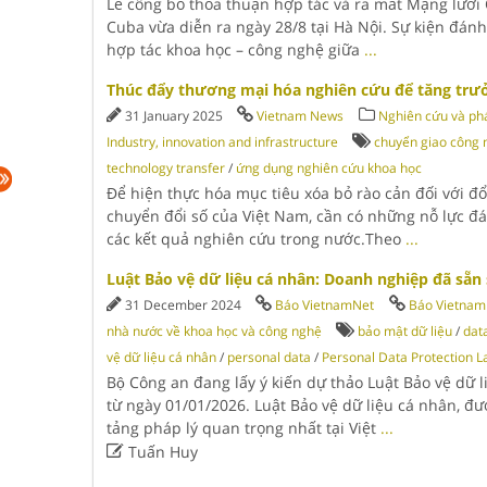
Lễ công bố thỏa thuận hợp tác và ra mắt Mạng lưới
Cuba vừa diễn ra ngày 28/8 tại Hà Nội. Sự kiện đánh
hợp tác khoa học – công nghệ giữa
...
Thúc đẩy thương mại hóa nghiên cứu để tăng trưở
31 January 2025
Vietnam News
Nghiên cứu và phá
Industry, innovation and infrastructure
chuyển giao công 
technology transfer
/
ứng dụng nghiên cứu khoa học
Để hiện thực hóa mục tiêu xóa bỏ rào cản đối với đ
chuyển đổi số của Việt Nam, cần có những nỗ lực đ
các kết quả nghiên cứu trong nước.Theo
...
Luật Bảo vệ dữ liệu cá nhân: Doanh nghiệp đã sẵn
31 December 2024
Báo VietnamNet
Báo Vietnam
nhà nước về khoa học và công nghệ
bảo mật dữ liệu
/
data
vệ dữ liệu cá nhân
/
personal data
/
Personal Data Protection 
Bộ Công an đang lấy ý kiến dự thảo Luật Bảo vệ dữ l
từ ngày 01/01/2026. Luật Bảo vệ dữ liệu cá nhân, đư
tảng pháp lý quan trọng nhất tại Việt
...

Tuấn Huy