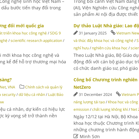
 Công nghệ sinh học Việt Nam –
Trong bối cảnh Việt Nam đang t
 dấu bước tiến thay đổi trong
(AI), Viện Nghiên cứu Công ng
sản phẩm AI nội địa được thiết
ng đổi mới quốc gia
Dự thảo Luật Nhà giáo: Lao độ
t triển khoa học công nghệ
/
SDG 9
31 January 2025
Vietnam Ne
nghệ
/
scientific research application
/
và thúc đẩy khoa học và công nghệ
/
S
nghỉ hưu
/
nghiên cứu khoa học
/
scie
ổi mới khoa học công nghệ và
Theo Luật Nhà giáo, Bộ Giáo dụ
áng kể để hỗ trợ thương mại hóa
động đối với cán bộ giáo dục 
có chức danh giáo sư, phó giáo
 sàng?
Công bố Chương trình nghiên 
NetZero
Net
,
VNA
Chính sách và quản lý
 security
/
dữ liệu cá nhân
/
Luật Bảo
31 December 2024
Vietnam P
Law
năng lượng tái tạo
/
Khoa học và công
iệu cá nhân, dự kiến có hiệu lực
emission
/
chất lượng không khí
/
Net 
ợc kỳ vọng sẽ trở thành nền
Ngày 12/12 tại Hà Nội, Bộ Khoa
khoa học thuộc Chương trình K
những chương trình hành động

Minh Sơn