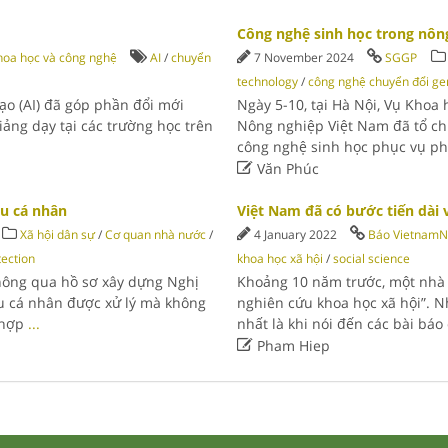
Công nghệ sinh học trong nôn
hoa học và công nghệ
AI
/
chuyển
7 November 2024
SGGP
technology
/
công nghệ chuyển đổi ge
tạo (AI) đã góp phần đổi mới
Ngày 5-10, tại Hà Nội, Vụ Khoa
ảng dạy tại các trường học trên
Nông nghiệp Việt Nam đã tổ c
công nghệ sinh học phục vụ ph

Văn Phúc
ệu cá nhân
Việt Nam đã có bước tiến dài 
Xã hội dân sự
/
Cơ quan nhà nước
/
4 January 2022
Báo VietnamN
tection
khoa học xã hội
/
social science
hông qua hồ sơ xây dựng Nghị
Khoảng 10 năm trước, một nhà 
ệu cá nhân được xử lý mà không
nghiên cứu khoa học xã hội”. 
 hợp
...
nhất là khi nói đến các bài bá

Pham Hiep