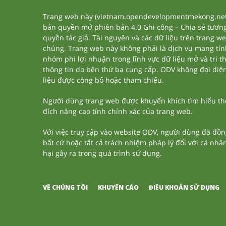
Trang web này (vietnam.opendevelopmentmekong.net) 
bản quyền mở phiên bản 4.0 Ghi công – Chia sẻ tương 
quyền tác giả. Tài nguyên và các dữ liệu trên trang w
chúng. Trang web này không phải là dịch vụ mang tí
nhóm phi lợi nhuận trong lĩnh vực dữ liệu mở và tri 
thông tin do bên thứ ba cung cấp. ODV không đại diện h
liệu được công bố hoặc tham chiếu.
Người dùng trang web được khuyến khích tìm hiểu thêm
đích nâng cao tính chính xác của trang web.
Với việc truy cập vào website ODV, người dùng đã đồn
bất cứ hoặc tất cả trách nhiệm pháp lý đối với cá nhâ
hại gây ra trong quá trình sử dụng.
VỀ CHÚNG TÔI
KHUYẾN CÁO
ĐIỀU KHOẢN SỬ DỤNG