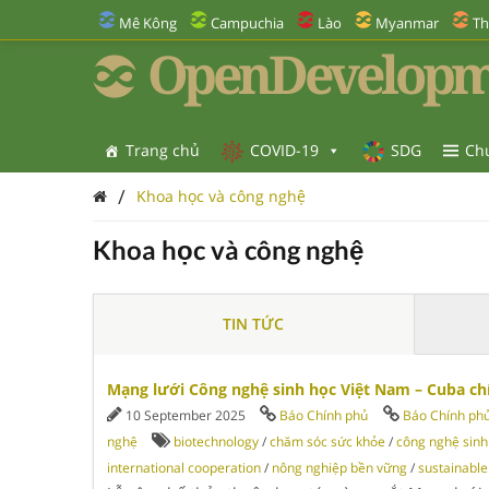
Mê Kông
Campuchia
Lào
Myanmar
Th
OpenDevelopm
Trang chủ
COVID-19
SDG
Ch
/
Khoa học và công nghệ
Khoa học và công nghệ
TIN TỨC
Mạng lưới Công nghệ sinh học Việt Nam – Cuba ch
10 September 2025
Báo Chính phủ
Báo Chính ph
nghệ
biotechnology
/
chăm sóc sức khỏe
/
công nghệ sinh
international cooperation
/
nông nghiệp bền vững
/
sustainable