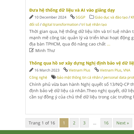
Đưa hệ thống dữ liệu và AI vào giảng dạy
10 December 2024
SGGP
Giáo dục và đào tạo
/
K
đổi số
/
digital transformation
/
trí tuệ nhân tạo
Thời gian qua, hệ thống dữ liệu lớn và trí tuệ nhân 
mạnh mẽ công tác quản lý và triển khai hoạt động gi
địa bàn TPHCM, qua đó nâng cao chất
...

Minh Thư
Thông qua hồ sơ xây dựng Nghị định bảo vệ dữ li
16 March 2023
Vietnam Plus
Vietnam Plus
,
VNA
Công nghệ
bảo mật thông tin cá nhân
/
personal data pro
Chính phủ vừa ban hành Nghị quyết số 13/NQ-CP t
định bảo vệ dữ liệu cá nhân.Theo nghị quyết, dữ li
cần sự đồng ý của chủ thể dữ liệu trong các trường
Trang 1 of 16
1
2
3
…
16
Next »