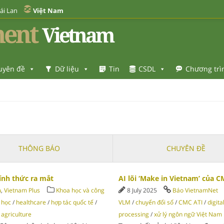
ái Lan
Việt Nam
ent
Vietnam
uyên đề
Dữ liệu
Tin
CSDL
Chương trì
THÔNG BÁO
CHUYÊN ĐỀ
ính thức ra mắt
AI lõi ‘Make in Vietnam’ của 
ủ
,
Vietnam Plus
Khoa học và công
8 July 2025
Báo VietnamNet
 học
/
healthcare
/
hợp tác quốc tế
/
VLM
/
chuyển đổi số
/
CMC ATI
/
digit
 agriculture
processing
/
xử lý ngôn ngữ Việt Nam