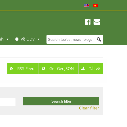
nh
Về ODV
RSS Feed
Get GeoJSON
Tải về
Clear filter