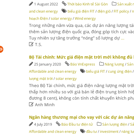
1 August 2022
Thời báo Kinh tế Sài Gòn
Sản xuất 
and clean energy
biểu giá điện FIT
/
điện gió
/
FIT policy
/
n
hoạch Điện
/
solar energy
/
Wind energy
Trong những năm vừa qua, các dự án năng lượng tá
thêm sản lượng điện quốc gia, đóng góp tích cực vào 
Tuy nhiên sự tăng trưởng “nóng” số lượng dự
...

T.S.
Bộ Tài chính: Mức giá điện mặt trời mới không đủ
25 January 2020
Báo VnExpress
Năng lượng
/
Sản 
Affordable and clean energy
biểu giá FIT
/
cung ứng điện
lượng mặt trời
/
solar energy
Theo Bộ Tài chính, mức giá điện năng lượng mặt tr
thấp hơn nhiều so với giá bán lẻ điện trung bình hi
đương 8 cent), không còn tính chất khuyến khích ph

Anh Minh
Ngân hàng thương mại cho vay với các dự án năn
4 July 2019
Báo Đầu tư điện tử
Sản lượng điện
/
Sả
Affordable and clean energy
đầu tư
/
investment
/
năng lư