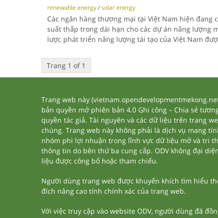
renewable energy
/
solar energy
Các ngân hàng thương mại tại Việt Nam hiện đang c
suất thấp trong dài hạn cho các dự án năng lượng m
lược phát triển năng lượng tái tạo của Việt Nam đư
Trang 1 of 1
Trang web này (vietnam.opendevelopmentmekong.net) 
bản quyền mở phiên bản 4.0 Ghi công – Chia sẻ tương 
quyền tác giả. Tài nguyên và các dữ liệu trên trang w
chúng. Trang web này không phải là dịch vụ mang tí
nhóm phi lợi nhuận trong lĩnh vực dữ liệu mở và tri 
thông tin do bên thứ ba cung cấp. ODV không đại diện h
liệu được công bố hoặc tham chiếu.
Người dùng trang web được khuyến khích tìm hiểu thêm
đích nâng cao tính chính xác của trang web.
Với việc truy cập vào website ODV, người dùng đã đồn