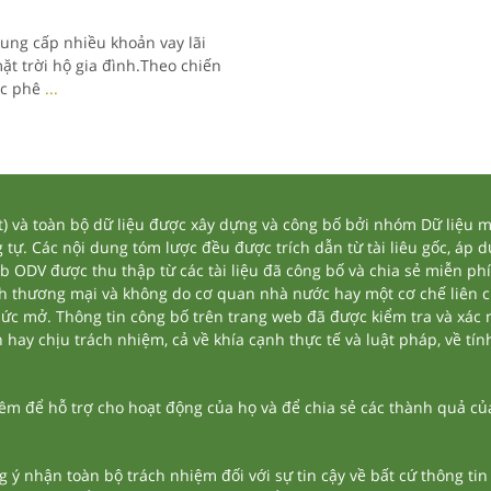
ung cấp nhiều khoản vay lãi
ặt trời hộ gia đình.Theo chiến
ợc phê
...
và toàn bộ dữ liệu được xây dựng và công bố bởi nhóm Dữ liệu mở
tự. Các nội dung tóm lược đều được trích dẫn từ tài liêu gốc, áp 
eb ODV được thu thập từ các tài liệu đã công bố và chia sẻ miễn phí
nh thương mại và không do cơ quan nhà nước hay một cơ chế liên 
thức mở. Thông tin công bố trên trang web đã được kiểm tra và xác
ay chịu trách nhiệm, cả về khía cạnh thực tế và luật pháp, về tính
 để hỗ trợ cho hoạt động của họ và để chia sẻ các thành quả của 
g ý nhận toàn bộ trách nhiệm đối với sự tin cậy về bất cứ thông ti