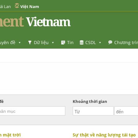
ái Lan
Việt Nam
ent
Vietnam
uyên đề
Dữ liệu
Tin
CSDL
Chương trì
đề
Khoảng thời gian
n mặt trời
Sự thật về năng lượng tái tạo