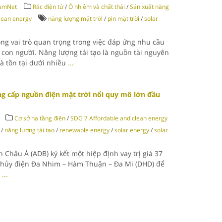
namNet
Rác điện tử
/
Ô nhiễm và chất thải
/
Sản xuất năng
lean energy
năng lượng mặt trời
/
pin mặt trời
/
solar
óng vai trò quan trọng trong việc đáp ứng nhu cầu
con người. Năng lượng tái tạo là nguồn tài nguyên
và tồn tại dưới nhiều
...
g cấp nguồn điện mặt trời nổi quy mô lớn đầu
Cơ sở hạ tầng điện
/
SDG 7 Affordable and clean energy
/
năng lượng tái tạo
/
renewable energy
/
solar energy
/
solar
 Châu Á (ADB) ký kết một hiệp định vay trị giá 37
 Thủy điện Đa Nhim – Hàm Thuận – Đa Mi (DHD) để
n
...