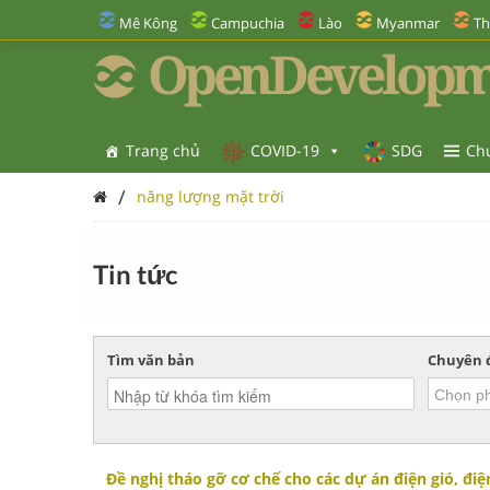
Mê Kông
Campuchia
Lào
Myanmar
Th
OpenDevelopm
Trang chủ
COVID-19
SDG
Ch
/
năng lượng mặt trời
Tin tức
Tìm văn bản
Chuyên 
Đề nghị tháo gỡ cơ chế cho các dự án điện gió, điệ