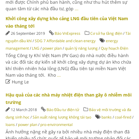
mới được Chính phủ ban hành, cũng như thu hút thêm sự
quan tâm từ các nhà đầu tư, góp
...
Khởi công xây dựng kho cảng LNG đầu tiên của Việt Nam
vào tháng tới
26 September 2019
Báo VnExpress
Cơ sở hạ tầng điện
/
Tài
nguyên dầu khí
/
SDG 7 Affordable and clean energy
energy
management
/
LNG
/
power plan
/
quản lý năng lượng
/
Quy hoạch Điện
Tổng Công ty Khí Việt Nam (PV Gas) do nhà nước điều hành
và các đối tác dự kiến sẽ khởi công xây dựng dự án kho chứa
khí thiên nhiên hóa lỏng (LNG) đầu tiên tại miền Nam Việt
Nam vào tháng tới. Kho
...

Hung Le
Hậu quả của các nhà máy nhiệt điện than gây ô nhiễm môi
trường
12 March 2018
Báo Đầu tư điện tử
Bảo vệ môi trường và đa
dạng sinh học
/
Sản xuất năng lượng không tái tạo
banks
/
coal-fired
/
loans
/
power plan
/
pro-environmental
Ảnh hưởng nặng nề gây ra bởi nhiều nhà máy điện than đã
khiến nhiều tổ chức quốc tế bảo vệ môi trường phản đối các