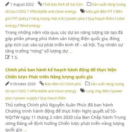
1 August 2022
Thời báo Kinh tế Sài Gòn
Sản xuất năng lượng
tái tạo
/
SDG 7 Affordable and clean energy
biểu giá điện FIT
/
điện
gió
/
FIT policy
/
năng lượng mặt trời
/
power plan
/
Quy hoạch Điện
/
solar
energy
/
Wind energy
Trong những năm vừa qua, các dự án năng lượng tái tạo đã
góp phần phong phú thêm sản lượng điện quốc gia, đóng
góp tích cực vào sự phát triển kinh tế – xã hội. Tuy nhiên sự
tăng trưởng “nóng” số lượng dự
...

T.S.
Chính phủ ban hành kế hoạch hành động để thực hiện
Chiến lược Phát triển Năng lượng quốc gia
6 October 2020
Báo điện tử Chính phủ
Sản xuất năng lượng
tái tạo
/
SDG 7 Affordable and clean energy
cung ứng điện
/
power
plan
/
power supply
/
Quy hoạch Điện
Thủ tướng Chính phủ Nguyễn Xuân Phúc đã ban hành
Chương trình hành động để thực hiện Nghị quyết số 55-
NQ/TW ngày 11 tháng 2 năm 2020 của Ban Chấp hành Trung
ương Đảng về định hướng Chiến lược phát triển năng lượng
quốc gia
...