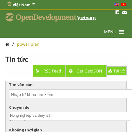
Việt Nam
OpenDevelopment
Vietnam
MENU
/
power plan
Tin tức
RSS Feed
Get GeoJSON
Tải về
Tìm văn bản
Chuyên đề
Khoảng thời gian