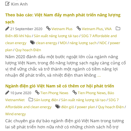

Kim Anh
Theo báo cáo: Việt Nam đẩy mạnh phát triển năng lượng
sạch
21 September 2020
Vietnam Plus
Vietnam Plus
,
VNA
Biến đổi khí hậu
/
Sản xuất năng lượng tái tạo
/
SDG 7 Affordable and
clean energy
clean energy
/
MDI
/
năng lượng sạch
/
NDC
/
power
plan
/
Quy hoạch Điện
Năm 2020 đánh dấu một bước ngoặt lớn của ngành năng
lượng Việt Nam, trong đó năng lượng sạch ngày càng củng cố
vị thế vững chắc và trở thành một ngành có tiềm năng lợi
nhuận để phát triển, và nhiệt điện than không
...
Ngành điện gió Việt Nam sẽ có thêm cơ hội phát triển
10 June 2020
Tien Phong News
Tien Phong News
,
Báo
VietnamNet
Sản lượng điện
/
Sản xuất năng lượng tái tạo
/
SDG 7
Affordable and clean energy
điện gió
/
power plan
/
Quy hoạch Điện
/
Wind energy
Các chuyên gia dự báo ngành điện gió Việt Nam trong tương
lai sẽ phát triển hơn nữa nhờ có những chính sách hỗ trợ