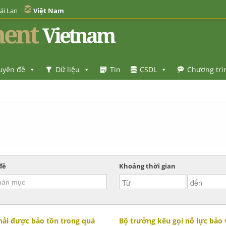
ái Lan
Việt Nam
ent
Vietnam
uyên đề
Dữ liệu
Tin
CSDL
Chương trì
đề
Khoảng thời gian
phải được bảo tồn trong quá
Bộ trưởng kêu gọi nỗ lực bảo 