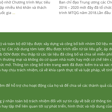
 bộ nhờ Chương trình Mục tiêu
Ban chỉ đạo Trung ương các Ch
gặp nhiều khó khăn và thách
2016 – 2020 mới đây đã tổ chức
uốc gia
...
trình MTQG năm 2018.Lần đầu 
và toàn bộ dữ liệu được xây dựng và công bố bởi nhóm Dữ liệu mở
tự. Các nội dung tóm lược đều được trích dẫn từ tài liêu gốc, áp 
eb ODV được thu thập từ các tài liệu đã công bố và chia sẻ miễn phí
nh thương mại và không do cơ quan nhà nước hay một cơ chế liên 
thức mở. Thông tin công bố trên trang web đã được kiểm tra và xác
ay chịu trách nhiệm, cả về khía cạnh thực tế và luật pháp, về tính
 để hỗ trợ cho hoạt động của họ và để chia sẻ các thành quả của 
g ý nhận toàn bộ trách nhiệm đối với sự tin cậy về bất cứ thông ti
n hay tập thể liên quan tới sự phát triển, hình thức và nội dung củ