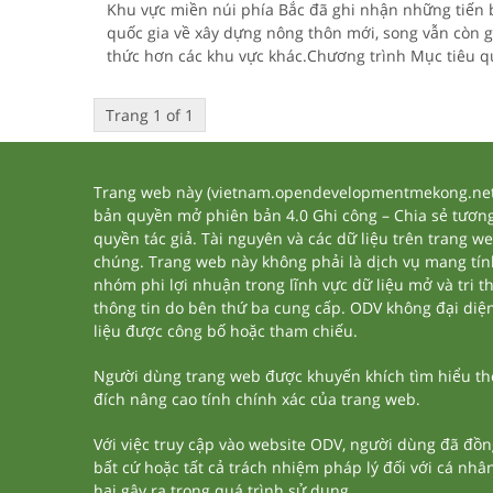
Khu vực miền núi phía Bắc đã ghi nhận những tiến
quốc gia về xây dựng nông thôn mới, song vẫn còn 
thức hơn các khu vực khác.Chương trình Mục tiêu q
Trang 1 of 1
Trang web này (vietnam.opendevelopmentmekong.net) 
bản quyền mở phiên bản 4.0 Ghi công – Chia sẻ tương 
quyền tác giả. Tài nguyên và các dữ liệu trên trang w
chúng. Trang web này không phải là dịch vụ mang tí
nhóm phi lợi nhuận trong lĩnh vực dữ liệu mở và tri 
thông tin do bên thứ ba cung cấp. ODV không đại diện h
liệu được công bố hoặc tham chiếu.
Người dùng trang web được khuyến khích tìm hiểu thêm
đích nâng cao tính chính xác của trang web.
Với việc truy cập vào website ODV, người dùng đã đồn
bất cứ hoặc tất cả trách nhiệm pháp lý đối với cá nhâ
hại gây ra trong quá trình sử dụng.