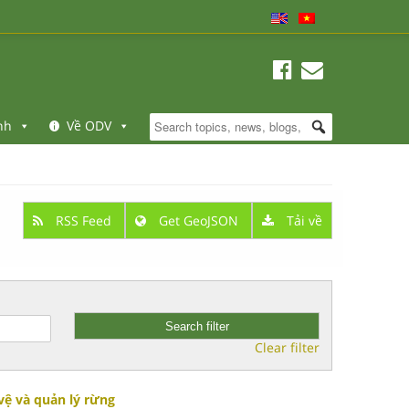
nh
Về ODV
RSS Feed
Get GeoJSON
Tải về
Clear filter
vệ và quản lý rừng