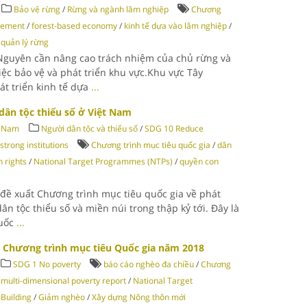
Bảo vệ rừng
/
Rừng và ngành lâm nghiệp
Chương
gement
/
forest-based economy
/
kinh tế dựa vào lâm nghiệp
/
/
quản lý rừng
Nguyên cần nâng cao trách nhiệm của chủ rừng và
iệc bảo vệ và phát triển khu vực.Khu vực Tây
t triển kinh tế dựa
...
dân tộc thiểu số ở Việt Nam
t Nam
Người dân tộc và thiểu số
/
SDG 10 Reduce
strong institutions
Chương trình mục tiêu quốc gia
/
dân
 rights
/
National Target Programmes (NTPs)
/
quyền con
đề xuất Chương trình mục tiêu quốc gia về phát
dân tộc thiểu số và miền núi trong thập kỷ tới. Đây là
Quốc
...
c Chương trình mục tiêu Quốc gia năm 2018
SDG 1 No poverty
báo cáo nghèo đa chiều
/
Chương
/
multi-dimensional poverty report
/
National Target
Building
/
Giảm nghèo
/
Xây dựng Nông thôn mới