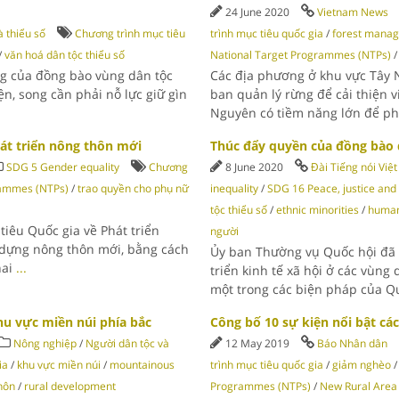
24 June 2020
Vietnam News
 thiểu số
Chương trình mục tiêu
trình mục tiêu quốc gia
/
forest mana
/
văn hoá dân tộc thiểu số
National Target Programmes (NTPs)
ng của đồng bào vùng dân tộc
Các địa phương ở khu vực Tây 
n, song cần phải nỗ lực giữ gìn
ban quản lý rừng để cải thiện v
Nguyên có tiềm năng lớn để phá
hát triển nông thôn mới
Thúc đẩy quyền của đồng bào 
SDG 5 Gender equality
Chương
8 June 2020
Đài Tiếng nói Việ
rammes (NTPs)
/
trao quyền cho phụ nữ
inequality
/
SDG 16 Peace, justice and 
tộc thiểu số
/
ethnic minorities
/
human
iêu Quốc gia về Phát triển
người
y dựng nông thôn mới, bằng cách
Ủy ban Thường vụ Quốc hội đã 
hai
...
triển kinh tế xã hội ở các vùng 
một trong các biện pháp của 
hu vực miền núi phía bắc
Công bố 10 sự kiện nổi bật cá
Nông nghiệp
/
Người dân tộc và
12 May 2019
Báo Nhân dân
ia
/
khu vực miền núi
/
mountainous
trình mục tiêu quốc gia
/
giảm nghèo
hôn
/
rural development
Programmes (NTPs)
/
New Rural Area 