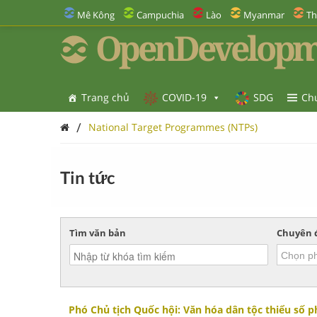
Mê Kông
Campuchia
Lào
Myanmar
Th
OpenDevelopm
Trang chủ
COVID-19
SDG
Ch
/
National Target Programmes (NTPs)
Tin tức
Tìm văn bản
Chuyên 
Phó Chủ tịch Quốc hội: Văn hóa dân tộc thiểu số 