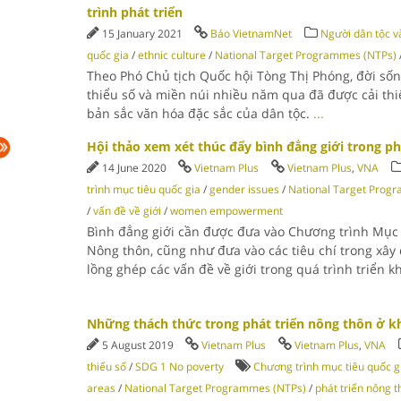
trình phát triển
15 January 2021
Báo VietnamNet
Người dân tộc và
quốc gia
/
ethnic culture
/
National Target Programmes (NTPs)
Theo Phó Chủ tịch Quốc hội Tòng Thị Phóng, đời số
thiểu số và miền núi nhiều năm qua đã được cải thiệ
bản sắc văn hóa đặc sắc của dân tộc.
...
Hội thảo xem xét thúc đẩy bình đẳng giới trong p
14 June 2020
Vietnam Plus
Vietnam Plus
,
VNA
trình mục tiêu quốc gia
/
gender issues
/
National Target Prog
/
vấn đề về giới
/
women empowerment
Bình đẳng giới cần được đưa vào Chương trình Mục t
Nông thôn, cũng như đưa vào các tiêu chí trong xâ
lồng ghép các vấn đề về giới trong quá trình triển k
Những thách thức trong phát triển nông thôn ở k
5 August 2019
Vietnam Plus
Vietnam Plus
,
VNA
thiểu số
/
SDG 1 No poverty
Chương trình mục tiêu quốc g
areas
/
National Target Programmes (NTPs)
/
phát triển nông t