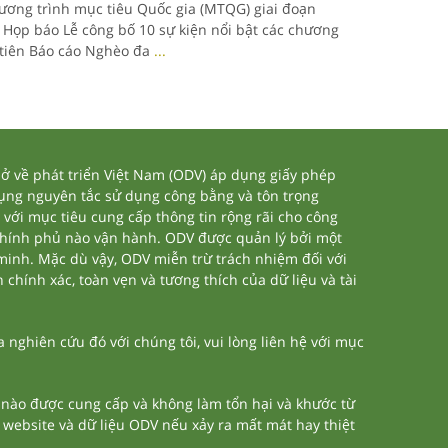
ương trình mục tiêu Quốc gia (MTQG) giai đoạn
 Họp báo Lễ công bố 10 sự kiện nổi bật các chương
tiên Báo cáo Nghèo đa
...
 về phát triển Việt Nam (ODV) áp dụng giấy phép
dụng nguyên tắc sử dụng công bằng và tôn trọng
 với mục tiêu cung cấp thông tin rộng rãi cho công
chính phủ nào vận hành. ODV được quản lý bởi một
 minh. Mặc dù vậy, ODV miễn trừ trách nhiệm đối với
 chính xác, toàn vẹn và tương thích của dữ liệu và tài
nghiên cứu đó với chúng tôi, vui lòng liên hệ với mục
n nào được cung cấp và không làm tổn hại và khước từ
a website và dữ liệu ODV nếu xảy ra mất mát hay thiệt