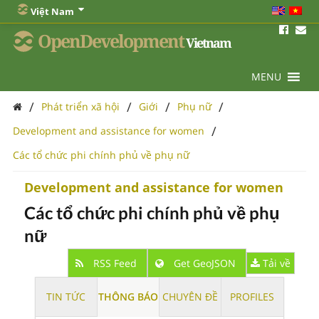
Việt Nam
OpenDevelopment
Vietnam
MENU
/
/
/
/
Phát triển xã hội
Giới
Phụ nữ
/
Development and assistance for women
Các tổ chức phi chính phủ về phụ nữ
Development and assistance for women
Các tổ chức phi chính phủ về phụ
nữ
RSS Feed
Get GeoJSON
Tải về
TIN TỨC
THÔNG BÁO
CHUYÊN ĐỀ
PROFILES