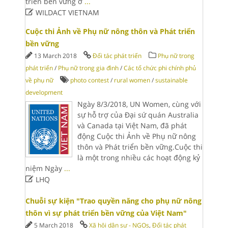
triển bền vững ở
...

WILDACT VIETNAM
Cuộc thi Ảnh về Phụ nữ nông thôn và Phát triển
bền vững
13 March 2018
Đối tác phát triển
Phụ nữ trong
phát triển
/
Phụ nữ trong gia đình
/
Các tổ chức phi chính phủ
về phụ nữ
photo contest
/
rural women
/
sustainable
development
Ngày 8/3/2018, UN Women, cùng với
sự hỗ trợ của Đại sứ quán Australia
và Canada tại Việt Nam, đã phát
động Cuộc thi Ảnh về Phụ nữ nông
thôn và Phát triển bền vững.Cuộc thi
là một trong nhiều các hoạt động kỷ
niệm Ngày
...

LHQ
Chuỗi sự kiện "Trao quyền năng cho phụ nữ nông
thôn vì sự phát triển bền vững của Việt Nam"
5 March 2018
Xã hội dân sự - NGOs
,
Đối tác phát