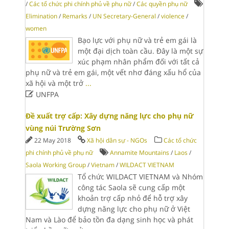
/
Các tổ chức phi chính phủ về phụ nữ
/
Các quyền phụ nữ
Elimination
/
Remarks
/
UN Secretary-General
/
violence
/
women
Bạo lực với phụ nữ và trẻ em gái là
một đại dịch toàn cầu. Đây là một sự
xúc phạm nhân phẩm đối với tất cả
phụ nữ và trẻ em gái, một vết nhơ đáng xấu hổ của
xã hội và một trở
...

UNFPA
Đề xuất trợ cấp: Xây dựng năng lực cho phụ nữ
vùng núi Trường Sơn
22 May 2018
Xã hội dân sự - NGOs
Các tổ chức
phi chính phủ về phụ nữ
Annamite Mountains
/
Laos
/
Saola Working Group
/
Vietnam
/
WILDACT VIETNAM
Tổ chức WILDACT VIETNAM và Nhóm
công tác Saola sẽ cung cấp một
khoản trợ cấp nhỏ để hỗ trợ xây
dựng năng lực cho phụ nữ ở Việt
Nam và Lào để bảo tồn đa dạng sinh học và phát