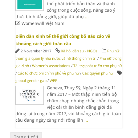
thể phát triển bản thân và thành
công trong cuộc sống, nâng cao ý
thức bình đẳng giới, giúp đỡ phụ
...

Womenwill Việt Nam
Diễn đàn Kinh tế thế giới công bố Báo cáo về
khoảng cách giới toàn cầu
2 November 2017
Xã hội dân sự - NGOs
Phụ nữ
tham gia quản lý nhà nước và hệ thống chính trị
/
Phụ nữ trong
gia đình
/
Women's associations
/
Tài trợ phát triển cho phụ nữ
/
Các tổ chức phi chính phủ về phụ nữ
/
Các quyền phụ nữ
global gender gap
/
WEF
Geneva, Thụy Sỹ, Ngày 2 tháng 11
năm 2017 – Một thập niên tiến bộ
chậm chạp nhưng chắc chắn trong
việc cải thiện bình đẳng giới đã
dừng lại trong năm 2017, với khoảng cách giới toàn
cầu đang ngày càng nới rộng lần
...
Trang 1 of 1