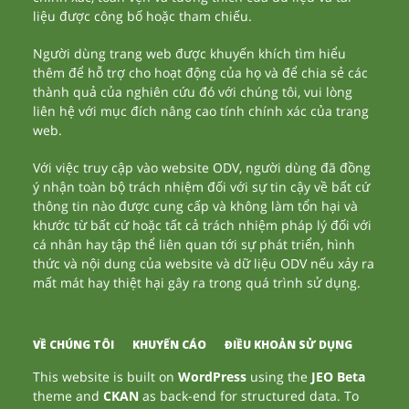
liệu được công bố hoặc tham chiếu.
Người dùng trang web được khuyến khích tìm hiểu
thêm để hỗ trợ cho hoạt động của họ và để chia sẻ các
thành quả của nghiên cứu đó với chúng tôi, vui lòng
liên hệ với mục đích nâng cao tính chính xác của trang
web.
Với việc truy cập vào website ODV, người dùng đã đồng
ý nhận toàn bộ trách nhiệm đối với sự tin cậy về bất cứ
thông tin nào được cung cấp và không làm tổn hại và
khước từ bất cứ hoặc tất cả trách nhiệm pháp lý đối với
cá nhân hay tập thể liên quan tới sự phát triển, hình
thức và nội dung của website và dữ liệu ODV nếu xảy ra
mất mát hay thiệt hại gây ra trong quá trình sử dụng.
VỀ CHÚNG TÔI
KHUYẾN CÁO
ĐIỀU KHOẢN SỬ DỤNG
This website is built on
WordPress
using the
JEO Beta
theme and
CKAN
as back-end for structured data. To