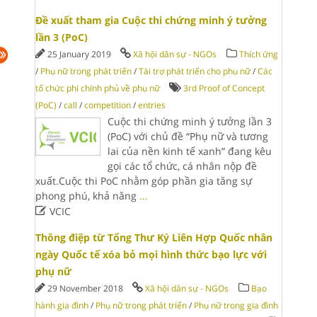
Đề xuất tham gia Cuộc thi chứng minh ý tưởng
lần 3 (PoC)
25 January 2019
Xã hội dân sự - NGOs
Thích ứng
/
Phụ nữ trong phát triển
/
Tài trợ phát triển cho phụ nữ
/
Các
tổ chức phi chính phủ về phụ nữ
3rd Proof of Concept
(PoC)
/
call
/
competition
/
entries
Cuộc thi chứng minh ý tưởng lần 3
(PoC) với chủ đề “Phụ nữ và tương
lai của nền kinh tế xanh” đang kêu
gọi các tổ chức, cá nhân nộp đề
xuất.Cuộc thi PoC nhằm góp phần gia tăng sự
phong phú, khả năng
...

VCIC
Thông điệp từ Tổng Thư Ký Liên Hợp Quốc nhân
ngày Quốc tế xóa bỏ mọi hình thức bạo lực với
phụ nữ
29 November 2018
Xã hội dân sự - NGOs
Bạo
hành gia đình
/
Phụ nữ trong phát triển
/
Phụ nữ trong gia đình