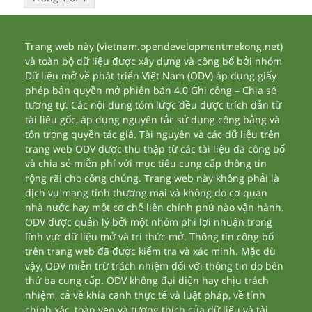
Trang web này (vietnam.opendevelopmentmekong.net)
và toàn bộ dữ liệu được xây dựng và công bố bởi nhóm
Dữ liệu mở về phát triển Việt Nam (ODV) áp dụng giấy
phép bản quyền mở phiên bản 4.0 Ghi công – Chia sẻ
tương tự. Các nội dung tóm lược đều được trích dẫn từ
tài liêu gốc, áp dụng nguyên tắc sử dụng công bằng và
tôn trọng quyền tác giả. Tài nguyên và các dữ liệu trên
trang web ODV được thu thập từ các tài liệu đã công bố
và chia sẻ miễn phí với mục tiêu cung cấp thông tin
rộng rãi cho công chúng. Trang web này không phải là
dịch vụ mang tính thương mại và không do cơ quan
nhà nước hay một cơ chế liên chính phủ nào vận hành.
ODV được quản lý bởi một nhóm phi lợi nhuận trong
lĩnh vực dữ liệu mở và tri thức mở. Thông tin công bố
trên trang web đã được kiểm tra và xác minh. Mặc dù
vậy, ODV miễn trừ trách nhiệm đối với thông tin do bên
thứ ba cung cấp. ODV không đại diện hay chịu trách
nhiệm, cả về khía cạnh thực tế và luật pháp, về tính
chính xác, toàn vẹn và tương thích của dữ liệu và tài