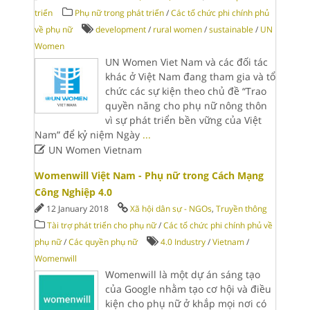
triển
Phụ nữ trong phát triển
/
Các tổ chức phi chính phủ
về phụ nữ
development
/
rural women
/
sustainable
/
UN
Women
UN Women Viet Nam và các đối tác
khác ở Việt Nam đang tham gia và tổ
chức các sự kiện theo chủ đề “Trao
quyền năng cho phụ nữ nông thôn
vì sự phát triển bền vững của Việt
Nam” để kỷ niệm Ngày
...

UN Women Vietnam
Womenwill Việt Nam - Phụ nữ trong Cách Mạng
Công Nghiệp 4.0
12 January 2018
Xã hội dân sự - NGOs
,
Truyền thông
Tài trợ phát triển cho phụ nữ
/
Các tổ chức phi chính phủ về
phụ nữ
/
Các quyền phụ nữ
4.0 Industry
/
Vietnam
/
Womenwill
Womenwill là một dự án sáng tạo
của Google nhằm tạo cơ hội và điều
kiện cho phụ nữ ở khắp mọi nơi có