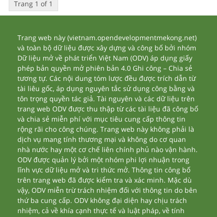
Trang 1 of 1
Trang web này (vietnam.opendevelopmentmekong.net)
và toàn bộ dữ liệu được xây dựng và công bố bởi nhóm
Dữ liệu mở về phát triển Việt Nam (ODV) áp dụng giấy
phép bản quyền mở phiên bản 4.0 Ghi công – Chia sẻ
tương tự. Các nội dung tóm lược đều được trích dẫn từ
tài liêu gốc, áp dụng nguyên tắc sử dụng công bằng và
tôn trọng quyền tác giả. Tài nguyên và các dữ liệu trên
trang web ODV được thu thập từ các tài liệu đã công bố
và chia sẻ miễn phí với mục tiêu cung cấp thông tin
rộng rãi cho công chúng. Trang web này không phải là
dịch vụ mang tính thương mại và không do cơ quan
nhà nước hay một cơ chế liên chính phủ nào vận hành.
ODV được quản lý bởi một nhóm phi lợi nhuận trong
lĩnh vực dữ liệu mở và tri thức mở. Thông tin công bố
trên trang web đã được kiểm tra và xác minh. Mặc dù
vậy, ODV miễn trừ trách nhiệm đối với thông tin do bên
thứ ba cung cấp. ODV không đại diện hay chịu trách
nhiệm, cả về khía cạnh thực tế và luật pháp, về tính