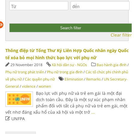
Clear filter
Thông điệp từ Tổng Thư Ký Liên Hợp Quốc nhân ngày Quốc
tế xóa bỏ mọi hình thức bạo lực với phụ nữ
29 November 2018
Xã hội dân sự - NGOs
Bạo hành gia đình
/
Phụ nữ trong phát triển
/
Phụ nữ trong gia đình
/
Các tổ chức phi chính phủ
về phụ nữ
/
Các quyền phụ nữ
Elimination
/
Remarks
/
UN Secretary-
General
/
violence
/
women
Bạo lực với phụ nữ và trẻ em gái là một đại
dịch toàn cầu. Đây là một sự xúc phạm nhân
phẩm đối với tất cả phụ nữ và trẻ em gái, một
vết nhơ đáng xấu hổ của xã hội và một trở
...

UNFPA