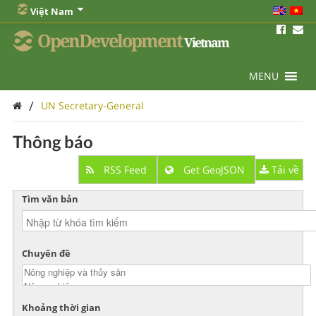
Việt Nam
OpenDevelopment
Vietnam
MENU
/
UN Secretary-General
Thông báo
RSS Feed
Get GeoJSON
Tải về
Tìm văn bản
Chuyên đề
Khoảng thời gian