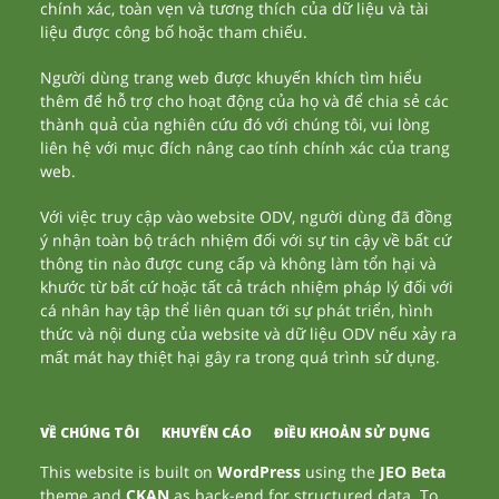
chính xác, toàn vẹn và tương thích của dữ liệu và tài
liệu được công bố hoặc tham chiếu.
Người dùng trang web được khuyến khích tìm hiểu
thêm để hỗ trợ cho hoạt động của họ và để chia sẻ các
thành quả của nghiên cứu đó với chúng tôi, vui lòng
liên hệ với mục đích nâng cao tính chính xác của trang
web.
Với việc truy cập vào website ODV, người dùng đã đồng
ý nhận toàn bộ trách nhiệm đối với sự tin cậy về bất cứ
thông tin nào được cung cấp và không làm tổn hại và
khước từ bất cứ hoặc tất cả trách nhiệm pháp lý đối với
cá nhân hay tập thể liên quan tới sự phát triển, hình
thức và nội dung của website và dữ liệu ODV nếu xảy ra
mất mát hay thiệt hại gây ra trong quá trình sử dụng.
VỀ CHÚNG TÔI
KHUYẾN CÁO
ĐIỀU KHOẢN SỬ DỤNG
This website is built on
WordPress
using the
JEO Beta
theme and
CKAN
as back-end for structured data. To