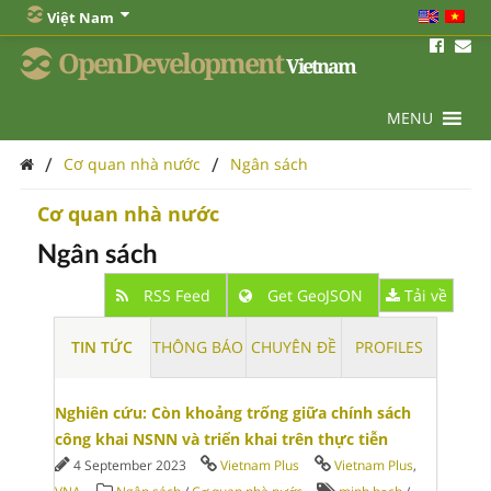
Việt Nam
OpenDevelopment
Vietnam
MENU
/
/
Cơ quan nhà nước
Ngân sách
Cơ quan nhà nước
Ngân sách
RSS Feed
Get GeoJSON
Tải về
TIN TỨC
THÔNG BÁO
CHUYÊN ĐỀ
PROFILES
Nghiên cứu: Còn khoảng trống giữa chính sách
công khai NSNN và triển khai trên thực tiễn
4 September 2023
Vietnam Plus
Vietnam Plus
,