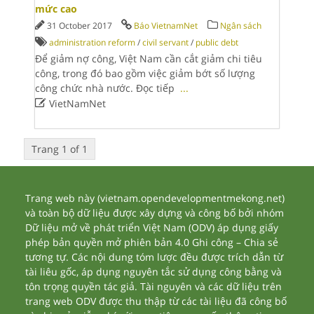
mức cao
31 October 2017
Báo VietnamNet
Ngân sách
administration reform
/
civil servant
/
public debt
Để giảm nợ công, Việt Nam cần cắt giảm chi tiêu
công, trong đó bao gồm việc giảm bớt số lượng
công chức nhà nước. Đọc tiếp
...

VietNamNet
Trang 1 of 1
Trang web này (vietnam.opendevelopmentmekong.net)
và toàn bộ dữ liệu được xây dựng và công bố bởi nhóm
Dữ liệu mở về phát triển Việt Nam (ODV) áp dụng giấy
phép bản quyền mở phiên bản 4.0 Ghi công – Chia sẻ
tương tự. Các nội dung tóm lược đều được trích dẫn từ
tài liêu gốc, áp dụng nguyên tắc sử dụng công bằng và
tôn trọng quyền tác giả. Tài nguyên và các dữ liệu trên
trang web ODV được thu thập từ các tài liệu đã công bố