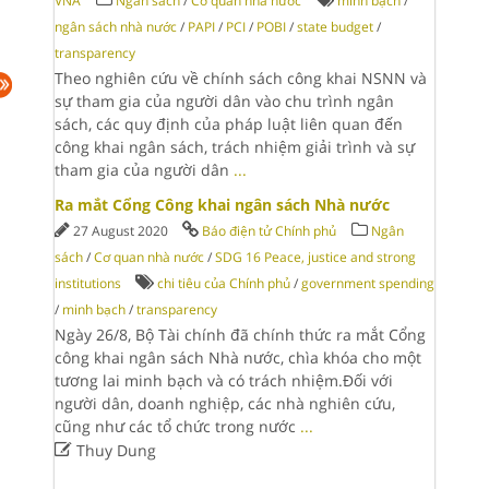
VNA
Ngân sách
/
Cơ quan nhà nước
minh bạch
/
ngân sách nhà nước
/
PAPI
/
PCI
/
POBI
/
state budget
/
transparency
Theo nghiên cứu về chính sách công khai NSNN và
sự tham gia của người dân vào chu trình ngân
sách, các quy định của pháp luật liên quan đến
công khai ngân sách, trách nhiệm giải trình và sự
tham gia của người dân
...
Ra mắt Cổng Công khai ngân sách Nhà nước
27 August 2020
Báo điện tử Chính phủ
Ngân
sách
/
Cơ quan nhà nước
/
SDG 16 Peace, justice and strong
institutions
chi tiêu của Chính phủ
/
government spending
/
minh bạch
/
transparency
Ngày 26/8, Bộ Tài chính đã chính thức ra mắt Cổng
công khai ngân sách Nhà nước, chìa khóa cho một
tương lai minh bạch và có trách nhiệm.Đối với
người dân, doanh nghiệp, các nhà nghiên cứu,
cũng như các tổ chức trong nước
...

Thuy Dung