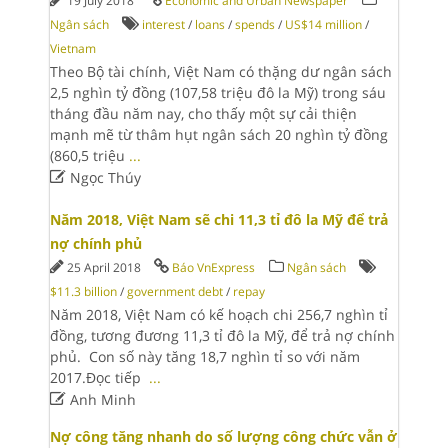
19 July 2018
Economic and Urban Newspaper
Ngân sách
interest
/
loans
/
spends
/
US$14 million
/
Vietnam
Theo Bộ tài chính, Việt Nam có thặng dư ngân sách
2,5 nghìn tỷ đồng (107,58 triệu đô la Mỹ) trong sáu
tháng đầu năm nay, cho thấy một sự cải thiện
mạnh mẽ từ thâm hụt ngân sách 20 nghìn tỷ đồng
(860,5 triệu
...

Ngọc Thúy
Năm 2018, Việt Nam sẽ chi 11,3 tỉ đô la Mỹ để trả
nợ chính phủ
25 April 2018
Báo VnExpress
Ngân sách
$11.3 billion
/
government debt
/
repay
Năm 2018, Việt Nam có kế hoạch chi 256,7 nghìn tỉ
đồng, tương đương 11,3 tỉ đô la Mỹ, để trả nợ chính
phủ. Con số này tăng 18,7 nghìn tỉ so với năm
2017.Đọc tiếp
...

Anh Minh
Nợ công tăng nhanh do số lượng công chức vẫn ở