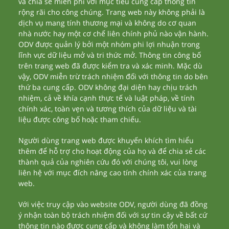
và chia sẻ miễn phí với mục tiêu cung cấp thông tin
rộng rãi cho công chúng. Trang web này không phải là
dịch vụ mang tính thương mại và không do cơ quan
nhà nước hay một cơ chế liên chính phủ nào vận hành.
ODV được quản lý bởi một nhóm phi lợi nhuận trong
lĩnh vực dữ liệu mở và tri thức mở. Thông tin công bố
trên trang web đã được kiểm tra và xác minh. Mặc dù
vậy, ODV miễn trừ trách nhiệm đối với thông tin do bên
thứ ba cung cấp. ODV không đại diện hay chịu trách
nhiệm, cả về khía cạnh thực tế và luật pháp, về tính
chính xác, toàn vẹn và tương thích của dữ liệu và tài
liệu được công bố hoặc tham chiếu.
Người dùng trang web được khuyến khích tìm hiểu
thêm để hỗ trợ cho hoạt động của họ và để chia sẻ các
thành quả của nghiên cứu đó với chúng tôi, vui lòng
liên hệ với mục đích nâng cao tính chính xác của trang
web.
Với việc truy cập vào website ODV, người dùng đã đồng
ý nhận toàn bộ trách nhiệm đối với sự tin cậy về bất cứ
thông tin nào được cung cấp và không làm tổn hại và