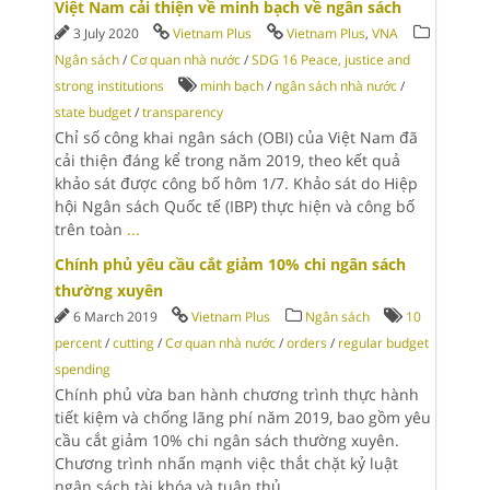
Việt Nam cải thiện về minh bạch về ngân sách
3 July 2020
Vietnam Plus
Vietnam Plus
,
VNA
Ngân sách
/
Cơ quan nhà nước
/
SDG 16 Peace, justice and
strong institutions
minh bạch
/
ngân sách nhà nước
/
state budget
/
transparency
Chỉ số công khai ngân sách (OBI) của Việt Nam đã
cải thiện đáng kể trong năm 2019, theo kết quả
khảo sát được công bố hôm 1/7. Khảo sát do Hiệp
hội Ngân sách Quốc tế (IBP) thực hiện và công bố
trên toàn
...
Chính phủ yêu cầu cắt giảm 10% chi ngân sách
thường xuyên
6 March 2019
Vietnam Plus
Ngân sách
10
percent
/
cutting
/
Cơ quan nhà nước
/
orders
/
regular budget
spending
Chính phủ vừa ban hành chương trình thực hành
tiết kiệm và chống lãng phí năm 2019, bao gồm yêu
cầu cắt giảm 10% chi ngân sách thường xuyên.
Chương trình nhấn mạnh việc thắt chặt kỷ luật
ngân sách tài khóa và tuân thủ
...