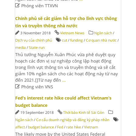

Phóng viên TTXVN
Chính phủ sẽ cắt giảm hỗ trợ cho lĩnh vực thông
tin và truyền thông nhà nước
3 November 2018
Vietnam News
Ngân sách
/
Dịch vụ của chính phủ
cut
/
funding
/
Cơ quan nhà nước
/
media
/
State-run
Thủ tướng Nguyễn Xuân Phúc vừa phê duyệt quy
hoạch các đơn vị sự nghiệp công lập hoạt động
trong lĩnh vực thông tin và truyền thông và sẽ cắt
giảm 10% ngân sách cho các hoạt động này từ nay
đến 2021.[]Từ nay đến
...

Phóng viên VNS
Fed’s interest rate hike could affect Vietnam’s
budget balance
19 September 2018
Thời báo Kinh tế Sài Gòn
Ngân sách
/
Cơ cấu doanh nghiệp và đăng ký pháp nhân
affect
/
budget balance
/
Fed
/
rate hike
/
Vietnam
The likely move by the United States Federal