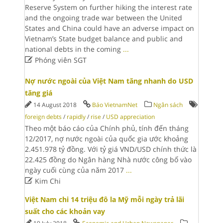
Reserve System on further hiking the interest rate
and the ongoing trade war between the United
States and China could have an adverse impact on
Vietnam’s State budget balance and public and
national debts in the coming
...

Phóng viên SGT
Nợ nước ngoài của Việt Nam tăng nhanh do USD
tăng giá
14 August 2018
Báo VietnamNet
Ngân sách
foreign debts
/
rapidly
/
rise
/
USD appreciation
Theo một báo cáo của Chính phủ, tính đến tháng
12/2017, nợ nước ngoài của quốc gia ước khoảng
2.451.978 tỷ đồng. Với tỷ giá VND/USD chính thức là
22.425 đồng do Ngân hàng Nhà nước công bố vào
ngày cuối cùng của năm 2017
...

Kim Chi
Việt Nam chi 14 triệu đô la Mỹ mỗi ngày trả lãi
suất cho các khoản vay