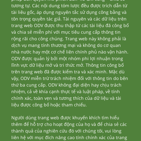
tương tự. Các nội dung tóm lược đều được trích dẫn từ
tài liêu gốc, áp dụng nguyên tắc sử dụng công bằng và
tôn trọng quyền tác giả. Tài nguyên và các dữ liệu trên
trang web ODV được thu thập từ các tài liệu đã công bố
và chia sẻ miễn phí với mục tiêu cung cấp thông tin
rộng rãi cho công chúng. Trang web này không phải là
dịch vụ mang tính thương mại và không do cơ quan
nhà nước hay một cơ chế liên chính phủ nào vận hành.
ODV được quản lý bởi một nhóm phi lợi nhuận trong
lĩnh vực dữ liệu mở và tri thức mở. Thông tin công bố
trên trang web đã được kiểm tra và xác minh. Mặc dù
vậy, ODV miễn trừ trách nhiệm đối với thông tin do bên
thứ ba cung cấp. ODV không đại diện hay chịu trách
nhiệm, cả về khía cạnh thực tế và luật pháp, về tính
chính xác, toàn vẹn và tương thích của dữ liệu và tài
liệu được công bố hoặc tham chiếu.
Người dùng trang web được khuyến khích tìm hiểu
thêm để hỗ trợ cho hoạt động của họ và để chia sẻ các
thành quả của nghiên cứu đó với chúng tôi, vui lòng
liên hệ với mục đích nâng cao tính chính xác của trang