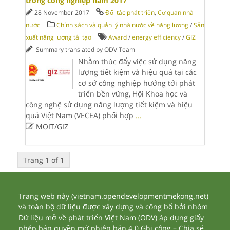
trong công nghiệp năm 2017
28 November 2017
Đối tác phát triển
,
Cơ quan nhà
nước
Chính sách và quản lý nhà nước về năng lượng
/
Sản
xuất năng lượng tái tạo
Award
/
energy efficiency
/
GIZ
Summary translated by ODV Team
Nhằm thúc đẩy việc sử dụng năng
lượng tiết kiệm và hiệu quả tại các
cơ sở công nghiệp hướng tới phát
triển bền vững, Hội Khoa học và
công nghệ sử dụng năng lượng tiết kiệm và hiệu
quả Việt Nam (VECEA) phối hợp
...

MOIT/GIZ
Trang 1 of 1
Trang web này (vietnam.opendevelopmentmekong.net)
và toàn bộ dữ liệu được xây dựng và công bố bởi nhóm
Dữ liệu mở về phát triển Việt Nam (ODV) áp dụng giấy
phép bản quyền mở phiên bản 4.0 Ghi công – Chia sẻ