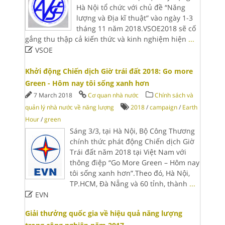
Hà Nội tổ chức với chủ đề “Năng
lượng và Địa kĩ thuật” vào ngày 1-3
tháng 11 năm 2018.VSOE2018 sẽ cố
gắng thu thập cả kiến thức và kinh nghiệm hiện
...

VSOE
Khởi động Chiến dịch Giờ trái đất 2018: Go more
Green - Hôm nay tôi sống xanh hơn
7 March 2018
Cơ quan nhà nước
Chính sách và
quản lý nhà nước về năng lượng
2018
/
campaign
/
Earth
Hour
/
green
Sáng 3/3, tại Hà Nội, Bộ Công Thương
chính thức phát động Chiến dịch Giờ
Trái đất năm 2018 tại Việt Nam với
thông điệp “Go More Green – Hôm nay
tôi sống xanh hơn”.Theo đó, Hà Nội,
TP.HCM, Đà Nẵng và 60 tỉnh, thành
...

EVN
Giải thưởng quốc gia về hiệu quả năng lượng