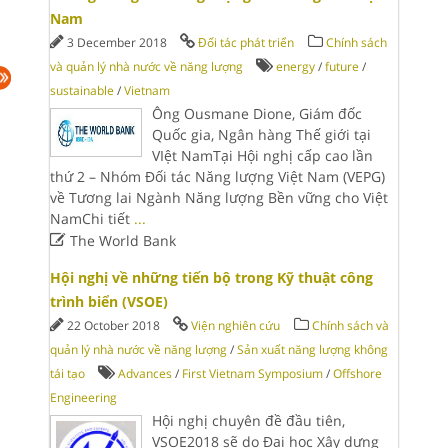
Nam
3 December 2018
Đối tác phát triển
Chính sách
và quản lý nhà nước về năng lượng
energy
/
future
/
sustainable
/
Vietnam
Ông Ousmane Dione, Giám đốc
Quốc gia, Ngân hàng Thế giới tại
VIệt NamTại Hội nghị cấp cao lần
thứ 2 – Nhóm Đối tác Năng lượng Việt Nam (VEPG)
về Tương lai Ngành Năng lượng Bền vững cho Việt
NamChi tiết
...

The World Bank
Hội nghị về những tiến bộ trong Kỹ thuật công
trình biển (VSOE)
22 October 2018
Viện nghiên cứu
Chính sách và
quản lý nhà nước về năng lượng
/
Sản xuất năng lượng không
tái tạo
Advances
/
First Vietnam Symposium
/
Offshore
Engineering
Hội nghị chuyên đề đầu tiên,
VSOE2018 sẽ do Đại học Xây dựng