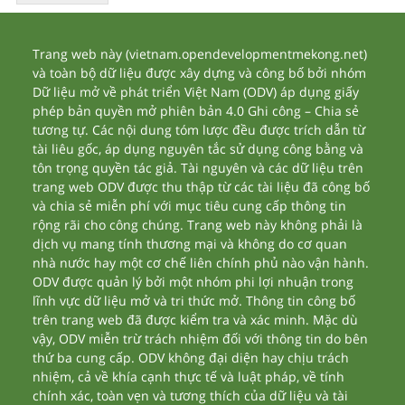
Trang web này (vietnam.opendevelopmentmekong.net)
và toàn bộ dữ liệu được xây dựng và công bố bởi nhóm
Dữ liệu mở về phát triển Việt Nam (ODV) áp dụng giấy
phép bản quyền mở phiên bản 4.0 Ghi công – Chia sẻ
tương tự. Các nội dung tóm lược đều được trích dẫn từ
tài liêu gốc, áp dụng nguyên tắc sử dụng công bằng và
tôn trọng quyền tác giả. Tài nguyên và các dữ liệu trên
trang web ODV được thu thập từ các tài liệu đã công bố
và chia sẻ miễn phí với mục tiêu cung cấp thông tin
rộng rãi cho công chúng. Trang web này không phải là
dịch vụ mang tính thương mại và không do cơ quan
nhà nước hay một cơ chế liên chính phủ nào vận hành.
ODV được quản lý bởi một nhóm phi lợi nhuận trong
lĩnh vực dữ liệu mở và tri thức mở. Thông tin công bố
trên trang web đã được kiểm tra và xác minh. Mặc dù
vậy, ODV miễn trừ trách nhiệm đối với thông tin do bên
thứ ba cung cấp. ODV không đại diện hay chịu trách
nhiệm, cả về khía cạnh thực tế và luật pháp, về tính
chính xác, toàn vẹn và tương thích của dữ liệu và tài