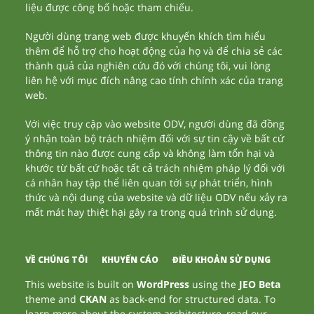
liệu được công bố hoặc tham chiếu.
Người dùng trang web được khuyến khích tìm hiểu
thêm để hỗ trợ cho hoạt động của họ và để chia sẻ các
thành quả của nghiên cứu đó với chúng tôi, vui lòng
liên hệ với mục đích nâng cao tính chính xác của trang
web.
Với việc truy cập vào website ODV, người dùng đã đồng
ý nhận toàn bộ trách nhiệm đối với sự tin cậy về bất cứ
thông tin nào được cung cấp và không làm tổn hại và
khước từ bất cứ hoặc tất cả trách nhiệm pháp lý đối với
cá nhân hay tập thể liên quan tới sự phát triển, hình
thức và nội dung của website và dữ liệu ODV nếu xảy ra
mất mát hay thiệt hại gây ra trong quá trình sử dụng.
VỀ CHÚNG TÔI
KHUYẾN CÁO
ĐIỀU KHOẢN SỬ DỤNG
This website is built on
WordPress
using the
JEO Beta
theme and
CKAN
as back-end for structured data. To
learn more about the system architecture, read our