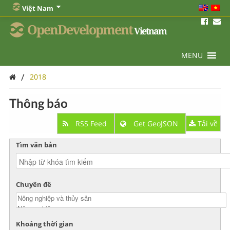
Việt Nam
OpenDevelopment
Vietnam
MENU
/
2018
Thông báo
RSS Feed
Get GeoJSON
Tải về
Tìm văn bản
Chuyên đề
Khoảng thời gian