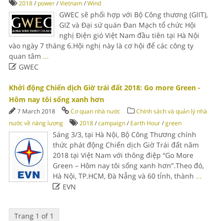
2018
/
power
/
Vietnam
/
Wind
GWEC sẽ phối hợp với Bộ Công thương (GIIT),
GIZ và Đại sứ quán Đan Mạch tổ chức Hội
nghị Điện gió Việt Nam đầu tiên tại Hà Nội
vào ngày 7 tháng 6.Hội nghị này là cơ hội để các công ty
quan tâm
...

GWEC
Khởi động Chiến dịch Giờ trái đất 2018: Go more Green -
Hôm nay tôi sống xanh hơn
7 March 2018
Cơ quan nhà nước
Chính sách và quản lý nhà
nước về năng lượng
2018
/
campaign
/
Earth Hour
/
green
Sáng 3/3, tại Hà Nội, Bộ Công Thương chính
thức phát động Chiến dịch Giờ Trái đất năm
2018 tại Việt Nam với thông điệp “Go More
Green – Hôm nay tôi sống xanh hơn”.Theo đó,
Hà Nội, TP.HCM, Đà Nẵng và 60 tỉnh, thành
...

EVN
Trang 1 of 1