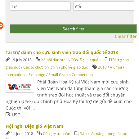
Clear filter
Tài trợ dành cho cựu sinh viên trao đổi quốc tế 2018
19 July 2018
Xã hội dân sự - NGOs
,
Đại sứ quán
Tài trợ cho
giáo dục
/
Các tổ chức phi chính phủ về giáo dục
2018
/
Alumni
/
International Exchange
/
Small Grants Competition
Phái đoàn Hoa Kỳ tại Việt Nam mời cựu sinh
viên Việt Nam đã từng tham gia các chương
trình trao đổi học thuật và trao đổi chuyên
nghiệp (USG) do Chính phủ Hoa Kỳ tài trợ để gửi đề xuất cho
Cuộc thi với
...

USG
Hội nghị Điện gió Việt Nam
11 June 2018
Công ty tư nhân
Sản xuất năng lượng tái tạo