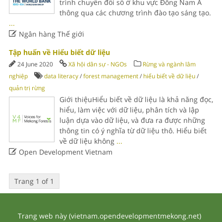
trình chuyển đổi số ở khu vực Đông Nam Á
thông qua các chương trình đào tạo sáng tạo.
...

Ngân hàng Thế giới
Tập huấn về Hiểu biết dữ liệu
24 June 2020
Xã hội dân sự - NGOs
Rừng và ngành lâm
nghiệp
data literacy
/
forest management
/
hiểu biết về dữ liệu
/
quản trị rừng
Giới thiệuHiểu biết về dữ liệu là khả năng đọc,
hiểu, làm việc với dữ liệu, phân tích và lập
luận dựa vào dữ liệu, và đưa ra được những
thông tin có ý nghĩa từ dữ liệu thô. Hiểu biết
về dữ liệu không
...

Open Development Vietnam
Trang 1 of 1
Trang web này (vietnam.opendevelopmentmekong.net)