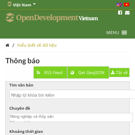
Việt Nam
OpenDevelopment
Vietnam
MENU
/
hiểu biết về dữ liệu
Thông báo
RSS Feed
Get GeoJSON
Tải về
Tìm văn bản
Chuyên đề
Khoảng thời gian