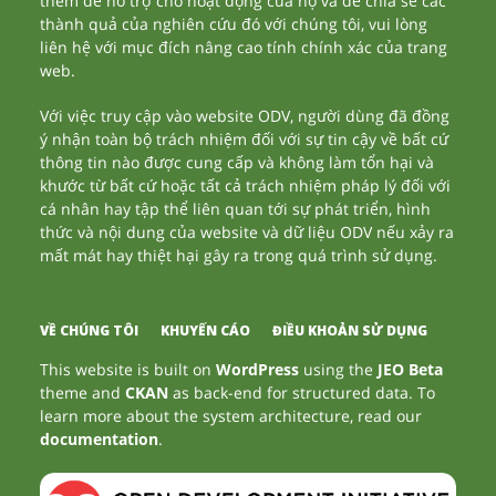
thêm để hỗ trợ cho hoạt động của họ và để chia sẻ các
thành quả của nghiên cứu đó với chúng tôi, vui lòng
liên hệ với mục đích nâng cao tính chính xác của trang
web.
Với việc truy cập vào website ODV, người dùng đã đồng
ý nhận toàn bộ trách nhiệm đối với sự tin cậy về bất cứ
thông tin nào được cung cấp và không làm tổn hại và
khước từ bất cứ hoặc tất cả trách nhiệm pháp lý đối với
cá nhân hay tập thể liên quan tới sự phát triển, hình
thức và nội dung của website và dữ liệu ODV nếu xảy ra
mất mát hay thiệt hại gây ra trong quá trình sử dụng.
VỀ CHÚNG TÔI
KHUYẾN CÁO
ĐIỀU KHOẢN SỬ DỤNG
This website is built on
WordPress
using the
JEO Beta
theme and
CKAN
as back-end for structured data. To
learn more about the system architecture, read our
documentation
.