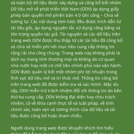
và toàn bộ dữ liệu được xây dựng và công bố bởi nhóm
Dữ liệu mở về phát triển Việt Nam (ODV) áp dụng giấy
phép bản quyền mở phiên bản 4.0 Ghi công – Chia sẻ
tương tự. Các nội dung tóm lược đều được trích dẫn từ
tài liêu gốc, áp dụng nguyên tắc sử dụng công bằng và
tôn trọng quyền tác giả. Tài nguyên và các dữ liệu trên
trang web ODV được thu thập từ các tài liệu đã công bố
và chia sẻ miễn phí với mục tiêu cung cấp thông tin
rộng rãi cho công chúng. Trang web này không phải là
dịch vụ mang tính thương mại và không do cơ quan
nhà nước hay một cơ chế liên chính phủ nào vận hành.
ODV được quản lý bởi một nhóm phi lợi nhuận trong
lĩnh vực dữ liệu mở và tri thức mở. Thông tin công bố
trên trang web đã được kiểm tra và xác minh. Mặc dù
vậy, ODV miễn trừ trách nhiệm đối với thông tin do bên
thứ ba cung cấp. ODV không đại diện hay chịu trách
nhiệm, cả về khía cạnh thực tế và luật pháp, về tính
chính xác, toàn vẹn và tương thích của dữ liệu và tài
liệu được công bố hoặc tham chiếu.
Người dùng trang web được khuyến khích tìm hiểu