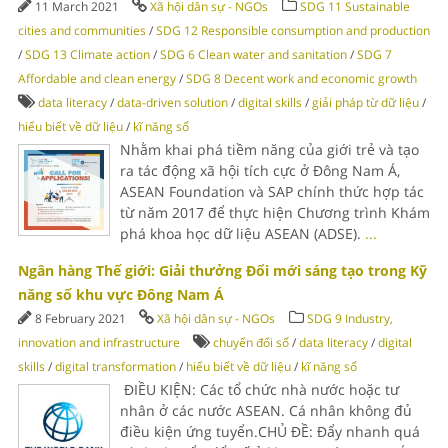
11 March 2021
Xã hội dân sự - NGOs
SDG 11 Sustainable
cities and communities
/
SDG 12 Responsible consumption and production
/
SDG 13 Climate action
/
SDG 6 Clean water and sanitation
/
SDG 7
Affordable and clean energy
/
SDG 8 Decent work and economic growth
data literacy
/
data-driven solution
/
digital skills
/
giải pháp từ dữ liệu
/
hiểu biết về dữ liệu
/
kĩ năng số
Nhằm khai phá tiềm năng của giới trẻ và tạo
ra tác động xã hội tích cực ở Đông Nam Á,
ASEAN Foundation và SAP chính thức hợp tác
từ năm 2017 để thực hiện Chương trình Khám
phá khoa học dữ liệu ASEAN (ADSE).
...
Ngân hàng Thế giới: Giải thưởng Đổi mới sáng tạo trong Kỹ
năng số khu vực Đông Nam Á
8 February 2021
Xã hội dân sự - NGOs
SDG 9 Industry,
innovation and infrastructure
chuyển đổi số
/
data literacy
/
digital
skills
/
digital transformation
/
hiểu biết về dữ liệu
/
kĩ năng số
ĐIỀU KIỆN: Các tổ chức nhà nước hoặc tư
nhân ở các nước ASEAN. Cá nhân không đủ
điều kiện ứng tuyển.CHỦ ĐỀ: Đẩy nhanh quá