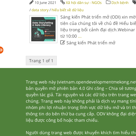
10 June 2021
Xã hội dân sự - NGOs
Dịch bệnh
/
data story
/
hiểu biết về dữ liệu
Sáng kiến Phát triển mở (ODI) xin m
tiên của chúng tôi về chủ đề Hiểu biế
liệu trong bối cảnh đại dịch.Webinar
từ 10:00
...

Sáng kiến Phát triển mở
Trang 1 of 1
Trang web này (vietnam.opendevelopmentmekong.net) 
bản quyền mở phiên bản 4.0 Ghi công – Chia sẻ tương 
quyền tác giả. Tài nguyên và các dữ liệu trên trang w
chúng. Trang web này không phải là dịch vụ mang tí
nhóm phi lợi nhuận trong lĩnh vực dữ liệu mở và tri 
thông tin do bên thứ ba cung cấp. ODV không đại diện h
liệu được công bố hoặc tham chiếu.
Người dùng trang web được khuyến khích tìm hiểu thêm