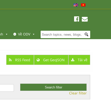
nh
Về ODV
RSS Feed
Get GeoJSON
Tải về
Clear filter