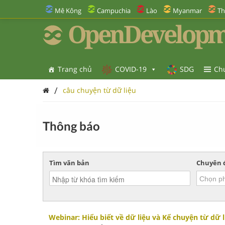
Mê Kông
Campuchia
Lào
Myanmar
Th
OpenDevelopm
Trang chủ
COVID-19
SDG
Ch
/
câu chuyện từ dữ liệu
Thông báo
Tìm văn bản
Chuyên 
Webinar: Hiểu biết về dữ liệu và Kể chuyện từ dữ l