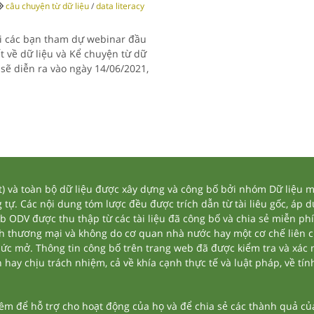
câu chuyện từ dữ liệu
/
data literacy
ời các bạn tham dự webinar đầu
t về dữ liệu và Kể chuyện từ dữ
 sẽ diễn ra vào ngày 14/06/2021,
và toàn bộ dữ liệu được xây dựng và công bố bởi nhóm Dữ liệu mở
tự. Các nội dung tóm lược đều được trích dẫn từ tài liêu gốc, áp 
eb ODV được thu thập từ các tài liệu đã công bố và chia sẻ miễn phí
nh thương mại và không do cơ quan nhà nước hay một cơ chế liên 
thức mở. Thông tin công bố trên trang web đã được kiểm tra và xác
ay chịu trách nhiệm, cả về khía cạnh thực tế và luật pháp, về tính
 để hỗ trợ cho hoạt động của họ và để chia sẻ các thành quả của 