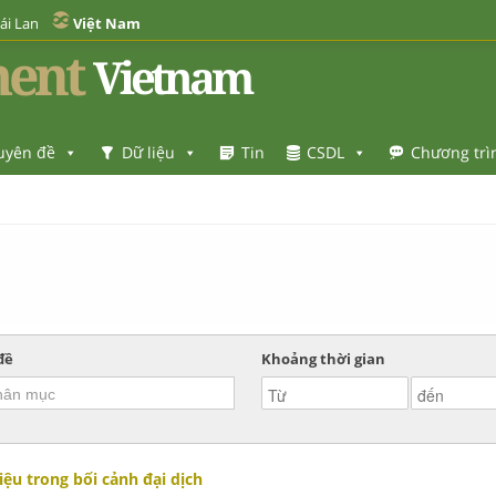
ái Lan
Việt Nam
ent
Vietnam
uyên đề
Dữ liệu
Tin
CSDL
Chương trì
đề
Khoảng thời gian
iệu trong bối cảnh đại dịch