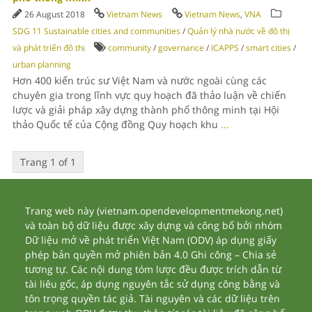
26 August 2018
Vietnam News
Vietnam News
,
VNA
SDG 11 Sustainable cities and communities
/
Quản lý nhà nước về đô thị
và phát triển đô thị
community
/
governance
/
ICAPPS
/
smart cities
/
urban planning
Hơn 400 kiến trúc sư Việt Nam và nước ngoài cùng các
chuyên gia trong lĩnh vực quy hoạch đã thảo luận về chiến
lược và giải pháp xây dựng thành phố thông minh tại Hội
thảo Quốc tế của Cộng đồng Quy hoạch khu
...
Trang 1 of 1
Trang web này (vietnam.opendevelopmentmekong.net)
và toàn bộ dữ liệu được xây dựng và công bố bởi nhóm
Dữ liệu mở về phát triển Việt Nam (ODV) áp dụng giấy
phép bản quyền mở phiên bản 4.0 Ghi công – Chia sẻ
tương tự. Các nội dung tóm lược đều được trích dẫn từ
tài liêu gốc, áp dụng nguyên tắc sử dụng công bằng và
tôn trọng quyền tác giả. Tài nguyên và các dữ liệu trên