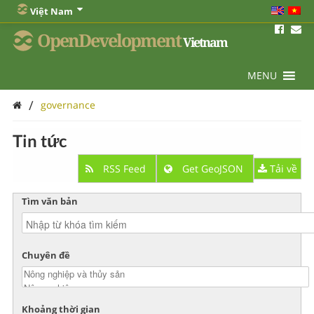
Việt Nam
OpenDevelopment
Vietnam
MENU
/
governance
Tin tức
RSS Feed
Get GeoJSON
Tải về
Tìm văn bản
Chuyên đề
Khoảng thời gian