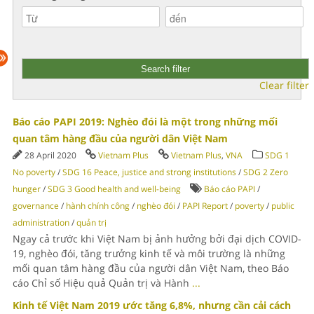
Clear filter
Báo cáo PAPI 2019: Nghèo đói là một trong những mối
quan tâm hàng đầu của người dân Việt Nam
28 April 2020
Vietnam Plus
Vietnam Plus
,
VNA
SDG 1
No poverty
/
SDG 16 Peace, justice and strong institutions
/
SDG 2 Zero
hunger
/
SDG 3 Good health and well-being
Báo cáo PAPI
/
governance
/
hành chính công
/
nghèo đói
/
PAPI Report
/
poverty
/
public
administration
/
quản trị
Ngay cả trước khi Việt Nam bị ảnh hưởng bởi đại dịch COVID-
19, nghèo đói, tăng trưởng kinh tế và môi trường là những
mối quan tâm hàng đầu của người dân Việt Nam, theo Báo
cáo Chỉ số Hiệu quả Quản trị và Hành
...
Kinh tế Việt Nam 2019 ước tăng 6,8%, nhưng cần cải cách