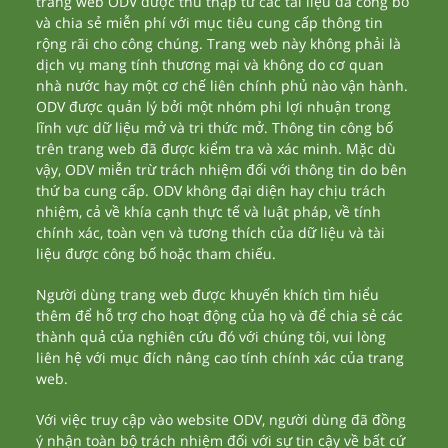
trang web ODV được thu thập từ các tài liệu đã công bố
và chia sẻ miễn phí với mục tiêu cung cấp thông tin
rộng rãi cho công chúng. Trang web này không phải là
dịch vụ mang tính thương mại và không do cơ quan
nhà nước hay một cơ chế liên chính phủ nào vận hành.
ODV được quản lý bởi một nhóm phi lợi nhuận trong
lĩnh vực dữ liệu mở và tri thức mở. Thông tin công bố
trên trang web đã được kiểm tra và xác minh. Mặc dù
vậy, ODV miễn trừ trách nhiệm đối với thông tin do bên
thứ ba cung cấp. ODV không đại diện hay chịu trách
nhiệm, cả về khía cạnh thực tế và luật pháp, về tính
chính xác, toàn vẹn và tương thích của dữ liệu và tài
liệu được công bố hoặc tham chiếu.
Người dùng trang web được khuyến khích tìm hiểu
thêm để hỗ trợ cho hoạt động của họ và để chia sẻ các
thành quả của nghiên cứu đó với chúng tôi, vui lòng
liên hệ với mục đích nâng cao tính chính xác của trang
web.
Với việc truy cập vào website ODV, người dùng đã đồng
ý nhận toàn bộ trách nhiệm đối với sự tin cậy về bất cứ