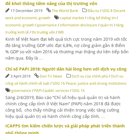
để khơi thông tiềm năng của thị trường vốn
17 December 2019
The World Bank
Đầu tư
/
SDG 8 Decent
work and economic growth
capital market
/
công bố thông tin
/
economic growth
/
governance
/
information disclosure
/
quản trị
/
tăng
trưởng kinh tế
/
thị trường vốn
/
WB
Kinh tế Việt Nam đạt kết quả tích cực trong năm 2019 với tốc
độ tăng trưởng GDP ước đạt 6,8%, nợ công giảm gần 8 điểm
% GDP so với năm 2016 và thương mại thặng dư liên tiếp bốn
năm qua. Đây là
...
Chỉ số PAPI 2018: Người dân hài lòng hơn với dịch vụ công
3 April 2019
Dan Tri News
Dịch vụ của chính phủ
/
Dịch vụ
công và hành chính về luật
/
SDG 16 Peace, justice and strong institutions
governance
/
PAPI
/
public services
/
SDG 16
Sáng 2/4/2019, Báo cáo “Chỉ số hiệu quả quản trị và hành
chính công cấp tỉnh ở Việt Nam” (PAPI) năm 2018 đã được
công bố, cho thấy những cải thiện trong việc tăng cường
hiệu quả quản trị và hành chính công cấp tỉnh.
...
ICAPPS tìm kiếm chiến lược và giải pháp phát triển thành
phố thông minh