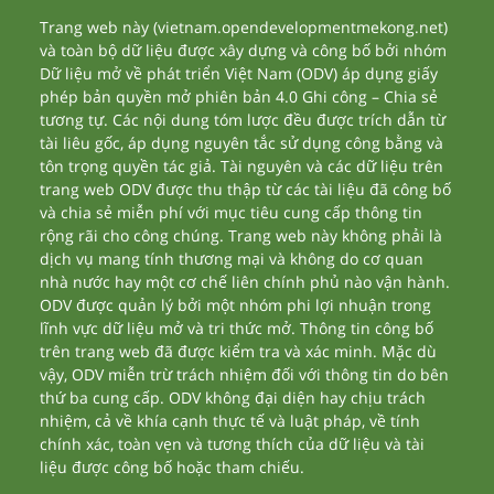
Trang web này (vietnam.opendevelopmentmekong.net)
và toàn bộ dữ liệu được xây dựng và công bố bởi nhóm
Dữ liệu mở về phát triển Việt Nam (ODV) áp dụng giấy
phép bản quyền mở phiên bản 4.0 Ghi công – Chia sẻ
tương tự. Các nội dung tóm lược đều được trích dẫn từ
tài liêu gốc, áp dụng nguyên tắc sử dụng công bằng và
tôn trọng quyền tác giả. Tài nguyên và các dữ liệu trên
trang web ODV được thu thập từ các tài liệu đã công bố
và chia sẻ miễn phí với mục tiêu cung cấp thông tin
rộng rãi cho công chúng. Trang web này không phải là
dịch vụ mang tính thương mại và không do cơ quan
nhà nước hay một cơ chế liên chính phủ nào vận hành.
ODV được quản lý bởi một nhóm phi lợi nhuận trong
lĩnh vực dữ liệu mở và tri thức mở. Thông tin công bố
trên trang web đã được kiểm tra và xác minh. Mặc dù
vậy, ODV miễn trừ trách nhiệm đối với thông tin do bên
thứ ba cung cấp. ODV không đại diện hay chịu trách
nhiệm, cả về khía cạnh thực tế và luật pháp, về tính
chính xác, toàn vẹn và tương thích của dữ liệu và tài
liệu được công bố hoặc tham chiếu.