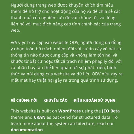
Người dùng trang web được khuyến khích tìm hiểu
thêm để hỗ trợ cho hoạt động của họ và để chia sẻ các
thành quả của nghiên cứu đó với chúng tôi, vui lòng
liên hệ với mục đích nâng cao tính chính xác của trang
web.
Với việc truy cập vào website ODV, người dùng đã đồng
ý nhận toàn bộ trách nhiệm đối với sự tin cậy về bất cứ
thông tin nào được cung cấp và không làm tổn hại và
khước từ bất cứ hoặc tất cả trách nhiệm pháp lý đối với
cá nhân hay tập thể liên quan tới sự phát triển, hình
thức và nội dung của website và dữ liệu ODV nếu xảy ra
mất mát hay thiệt hại gây ra trong quá trình sử dụng.
VỀ CHÚNG TÔI
KHUYẾN CÁO
ĐIỀU KHOẢN SỬ DỤNG
This website is built on
WordPress
using the
JEO Beta
theme and
CKAN
as back-end for structured data. To
learn more about the system architecture, read our
documentation
.