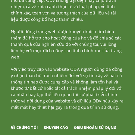
thứ ba cung cấp. ODV không đại diện hay chịu trách
nhiệm, cả về khía cạnh thực tế và luật pháp, về tính
chính xác, toàn vẹn và tương thích của dữ liệu và tài
liệu được công bố hoặc tham chiếu.
Người dùng trang web được khuyến khích tìm hiểu
thêm để hỗ trợ cho hoạt động của họ và để chia sẻ các
thành quả của nghiên cứu đó với chúng tôi, vui lòng
liên hệ với mục đích nâng cao tính chính xác của trang
web.
Với việc truy cập vào website ODV, người dùng đã đồng
ý nhận toàn bộ trách nhiệm đối với sự tin cậy về bất cứ
thông tin nào được cung cấp và không làm tổn hại và
khước từ bất cứ hoặc tất cả trách nhiệm pháp lý đối với
cá nhân hay tập thể liên quan tới sự phát triển, hình
thức và nội dung của website và dữ liệu ODV nếu xảy ra
mất mát hay thiệt hại gây ra trong quá trình sử dụng.
VỀ CHÚNG TÔI
KHUYẾN CÁO
ĐIỀU KHOẢN SỬ DỤNG