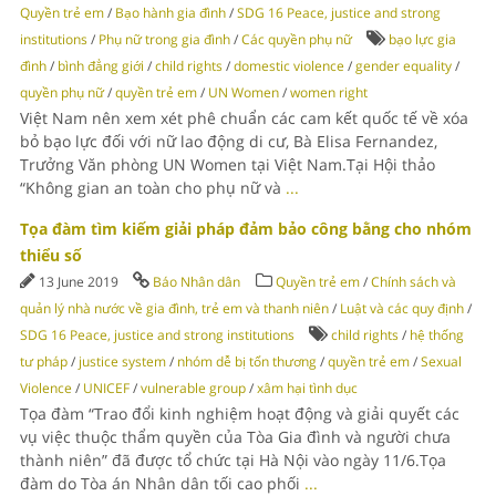
Quyền trẻ em
/
Bạo hành gia đình
/
SDG 16 Peace, justice and strong
institutions
/
Phụ nữ trong gia đình
/
Các quyền phụ nữ
bạo lực gia
đình
/
bình đẳng giới
/
child rights
/
domestic violence
/
gender equality
/
quyền phụ nữ
/
quyền trẻ em
/
UN Women
/
women right
Việt Nam nên xem xét phê chuẩn các cam kết quốc tế về xóa
bỏ bạo lực đối với nữ lao động di cư, Bà Elisa Fernandez,
Trưởng Văn phòng UN Women tại Việt Nam.Tại Hội thảo
“Không gian an toàn cho phụ nữ và
...
Tọa đàm tìm kiếm giải pháp đảm bảo công bằng cho nhóm
thiểu số
13 June 2019
Báo Nhân dân
Quyền trẻ em
/
Chính sách và
quản lý nhà nước về gia đình, trẻ em và thanh niên
/
Luật và các quy định
/
SDG 16 Peace, justice and strong institutions
child rights
/
hệ thống
tư pháp
/
justice system
/
nhóm dễ bị tổn thương
/
quyền trẻ em
/
Sexual
Violence
/
UNICEF
/
vulnerable group
/
xâm hại tình dục
Tọa đàm “Trao đổi kinh nghiệm hoạt động và giải quyết các
vụ việc thuộc thẩm quyền của Tòa Gia đình và người chưa
thành niên” đã được tổ chức tại Hà Nội vào ngày 11/6.Tọa
đàm do Tòa án Nhân dân tối cao phối
...