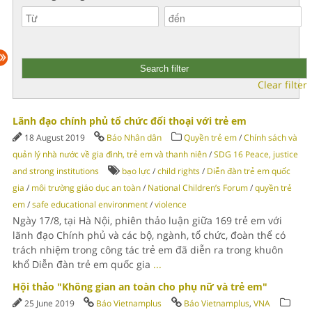
Clear filter
Lãnh đạo chính phủ tổ chức đối thoại với trẻ em
18 August 2019
Báo Nhân dân
Quyền trẻ em
/
Chính sách và
quản lý nhà nước về gia đình, trẻ em và thanh niên
/
SDG 16 Peace, justice
and strong institutions
bạo lực
/
child rights
/
Diễn đàn trẻ em quốc
gia
/
môi trường giáo dục an toàn
/
National Children’s Forum
/
quyền trẻ
em
/
safe educational environment
/
violence
Ngày 17/8, tại Hà Nội, phiên thảo luận giữa 169 trẻ em với
lãnh đạo Chính phủ và các bộ, ngành, tổ chức, đoàn thể có
trách nhiệm trong công tác trẻ em đã diễn ra trong khuôn
khổ Diễn đàn trẻ em quốc gia
...
Hội thảo "Không gian an toàn cho phụ nữ và trẻ em"
25 June 2019
Báo Vietnamplus
Báo Vietnamplus
,
VNA