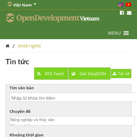
Việt Nam
OpenDevelopment
Vietnam
MENU
/
child rights
Tin tức
RSS Feed
Get GeoJSON
Tải về
Tìm văn bản
Chuyên đề
Khoảng thời gian