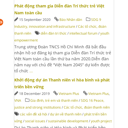
Phát động tham gia Diễn đàn Trí thức trẻ Việt
Nam toàn cầu
15 September 2020
Báo Nhân dân
SDG 9
Industry, innovation and infrastructure
/
Các tổ chức, đoàn
thanh niên
diễn đàn tri thức
/
intellectual forum
/
youth
empowerment
Trung ương Đoàn TNCS Hồ Chí Minh đã bắt đầu
nhận hồ sơ đăng ký tham gia Diễn đàn Trí thức trẻ
Việt Nam toàn cầu lần thứ ba năm 2020.Diễn đàn
năm nay với chủ đề “Việt Nam 2045” dự kiến được
tổ chức
...
Khởi động dự án Thanh niên vì hòa bình và phát
triển bền vững
18 December 2019
Vietnam Plus
Vietnam Plus
,
VNA
Gia đình, trẻ em và thanh niên
/
SDG 16 Peace,
justice and strong institutions
/
Các tổ chức, đoàn thanh niên
các vấn đề xã hội
/
dự án về thanh niên
/
phát triển bền
vững
/
social issues
/
sustainable development
/
youth project
Dự án Thanh niên vì Hòa bình và Phát triển bền