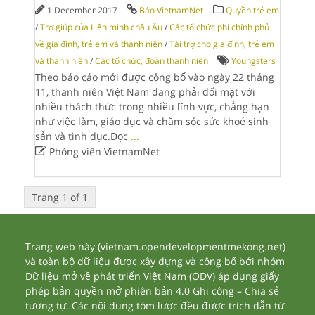
1 December 2017
Báo VietnamNet
Quyền trẻ em
/
Trợ giúp của Liên minh châu Âu
/
Các tổ chức phi chính phủ
về gia đình, trẻ em và thanh niên
/
Tài trợ cho gia đình, trẻ em
và thanh niên
/
Các tổ chức, đoàn thanh niên
Youngsters
Theo báo cáo mới được công bố vào ngày 22 tháng
11, thanh niên Việt Nam đang phải đối mặt với
nhiều thách thức trong nhiều lĩnh vực, chẳng hạn
như việc làm, giáo dục và chăm sóc sức khoẻ sinh
sản và tình dục.Đọc
...

Phóng viên VietnamNet
Trang 1 of 1
Trang web này (vietnam.opendevelopmentmekong.net)
và toàn bộ dữ liệu được xây dựng và công bố bởi nhóm
Dữ liệu mở về phát triển Việt Nam (ODV) áp dụng giấy
phép bản quyền mở phiên bản 4.0 Ghi công – Chia sẻ
tương tự. Các nội dung tóm lược đều được trích dẫn từ