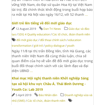
vững Việt Nam, do Đại sứ quán Hoa Kỳ tại Việt Nam
tài trợ, đã chính thức khởi động trong buổi họp báo
ra mắt tại Hà Nội vào ngày 16/12, với 52 thanh
...
Giới trẻ lên tiếng về đổi mới giáo dục
12 August 2019
Dan Tri News
Giáo dục và đào
tạo
/
SDG 4 Quality education
/
Các tổ chức, đoàn thanh niên
đổi mới giáo dục
/
đối thoại chính sách
/
education
transformation
/
giới trẻ
/
policy dialogue
/
youth
Ngày 11/8 tại thị trấn Đồng Văn, tỉnh Hà Giang, các
thanh niên Việt Nam đã cùng thảo luận, chia sẻ
quan điểm của họ về vấn đề đổi mới giáo dục trong
buổi đối thoại chính sách với các lãnh đạo và đại
diện UBND
...
Khai mạc Hội nghị thanh niên Khởi nghiệp Sáng
tạo xã hội khu vực Châu Á, Thái Bình Dương -
Youth Co: Lab 2019
5 April 2019
Báo Nhân dân
Doanh nghiệp vừa và
nhỏ (SME)
/
Các tổ chức, đoàn thanh niên