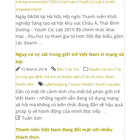
entrepreneurship
/
SDG
/
start-ups
/
Youth Co:Lab
/
youth
empowerment
Ngày 04/04 tại Hà Nội, Hội nghị Thanh niên Khởi
nghiệp Sáng tạo xã hội khu vực Châu Á, Thái Bình
Dương – Youth Co: Lab 2019 đã chính thức khai
mạc , thu hút sự tham gia từ hơn 500 đại biểu, gồm
các doanh
...
Nguy cơ tự sát trong giới trẻ Việt Nam vì mạng xã
hội
15 March 2018
Báo Tuổi Trẻ
Quyền trẻ em
/
Tài
trợ cho gia đình, trẻ em và thanh niên
/
Các tổ chức, đoàn
thanh niên
cyberbullying
/
social media
/
Youth suicides
Cần có một lời cảnh tỉnh cho một bộ phận giới trẻ
Việt Nam – những người vẫn đang sử dụng mạng
xã hội mà không có kiến thức đúng đắn về hậu quả
pháp lý về hành động của mình.Đọc tiếp
...

Tuấn Sơn
Thanh niên Việt Nam đang đối mặt với nhiều
thách thức