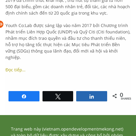
2019 đã chính thức khai mạc , thu hút sự tham gia từ hơn
500 đại biểu, gồm các doanh nhân trẻ, đối tác, các nhà hoạch
định chính sách đến từ 20 quốc gia trong khu vực.
Youth Co:Lab được sáng lập vào năm 2017 bởi Chương trình
Phát triển Liên Hợp Quốc (UNDP) và Quỹ Citi (Citi foundation),
nhằm mục đích trao quyền và đầu tư cho thanh thiếu niên,
hỗ trợ họ tăng tốc thực hiện các Mục tiêu Phát triển Bền
vững (SDGs) thông qua lãnh đạo, đổi mới xã hội và khởi
nghiệp.
Đọc tiếp…
0
Share
Tweet
Share
SHARES
Trang web này (vietnam.opendevelopmentmekong.net)
và toàn bộ dữ liệu được xây dựng và công bố bởi nhóm