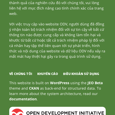
thành quả của nghiên cứu đó với chúng tôi, vui lòng
liên hệ với mục đích nâng cao tính chính xác của trang
web.
Với việc truy cập vào website ODV, người dùng đã đồng
ý nhận toàn bộ trách nhiệm đối với sự tin cậy về bất cứ
thông tin nào được cung cấp và không làm tổn hại và
khước từ bất cứ hoặc tất cả trách nhiệm pháp lý đối với
cá nhân hay tập thể liên quan tới sự phát triển, hình
thức và nội dung của website và dữ liệu ODV nếu xảy ra
mất mát hay thiệt hại gây ra trong quá trình sử dụng.
VỀ CHÚNG TÔI
KHUYẾN CÁO
ĐIỀU KHOẢN SỬ DỤNG
This website is built on
WordPress
using the
JEO Beta
theme and
CKAN
as back-end for structured data. To
learn more about the system architecture, read our
documentation
.