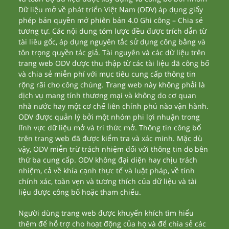
Dữ liệu mở về phát triển Việt Nam (ODV) áp dụng giấy
phép bản quyền mở phiên bản 4.0 Ghi công – Chia sẻ
tương tự. Các nội dung tóm lược đều được trích dẫn từ
tài liêu gốc, áp dụng nguyên tắc sử dụng công bằng và
tôn trọng quyền tác giả. Tài nguyên và các dữ liệu trên
trang web ODV được thu thập từ các tài liệu đã công bố
và chia sẻ miễn phí với mục tiêu cung cấp thông tin
rộng rãi cho công chúng. Trang web này không phải là
dịch vụ mang tính thương mại và không do cơ quan
nhà nước hay một cơ chế liên chính phủ nào vận hành.
ODV được quản lý bởi một nhóm phi lợi nhuận trong
lĩnh vực dữ liệu mở và tri thức mở. Thông tin công bố
trên trang web đã được kiểm tra và xác minh. Mặc dù
vậy, ODV miễn trừ trách nhiệm đối với thông tin do bên
thứ ba cung cấp. ODV không đại diện hay chịu trách
nhiệm, cả về khía cạnh thực tế và luật pháp, về tính
chính xác, toàn vẹn và tương thích của dữ liệu và tài
liệu được công bố hoặc tham chiếu.
Người dùng trang web được khuyến khích tìm hiểu
thêm để hỗ trợ cho hoạt động của họ và để chia sẻ các