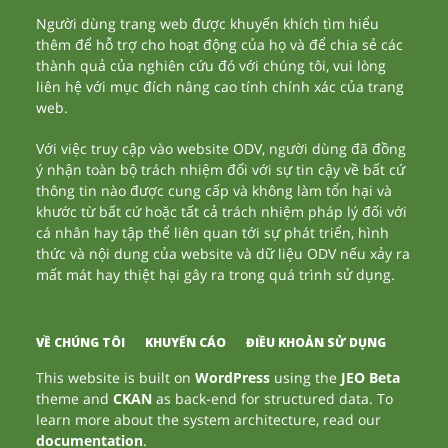
Người dùng trang web được khuyến khích tìm hiểu
thêm để hỗ trợ cho hoạt động của họ và để chia sẻ các
thành quả của nghiên cứu đó với chúng tôi, vui lòng
liên hệ với mục đích nâng cao tính chính xác của trang
web.
Với việc truy cập vào website ODV, người dùng đã đồng
ý nhận toàn bộ trách nhiệm đối với sự tin cậy về bất cứ
thông tin nào được cung cấp và không làm tổn hại và
khước từ bất cứ hoặc tất cả trách nhiệm pháp lý đối với
cá nhân hay tập thể liên quan tới sự phát triển, hình
thức và nội dung của website và dữ liệu ODV nếu xảy ra
mất mát hay thiệt hại gây ra trong quá trình sử dụng.
VỀ CHÚNG TÔI
KHUYẾN CÁO
ĐIỀU KHOẢN SỬ DỤNG
This website is built on
WordPress
using the
JEO Beta
theme and
CKAN
as back-end for structured data. To
learn more about the system architecture, read our
documentation
.