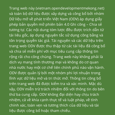
Trang web này (vietnam.opendevelopmentmekong.net)
và toàn bộ dữ liệu được xây dựng và công bố bởi nhóm
Dữ liệu mở về phát triển Việt Nam (ODV) áp dụng giấy
phép bản quyền mở phiên bản 4.0 Ghi công – Chia sẻ
tương tự. Các nội dung tóm lược đều được trích dẫn từ
tài liêu gốc, áp dụng nguyên tắc sử dụng công bằng và
tôn trọng quyền tác giả. Tài nguyên và các dữ liệu trên
trang web ODV được thu thập từ các tài liệu đã công bố
và chia sẻ miễn phí với mục tiêu cung cấp thông tin
rộng rãi cho công chúng. Trang web này không phải là
dịch vụ mang tính thương mại và không do cơ quan
nhà nước hay một cơ chế liên chính phủ nào vận hành.
ODV được quản lý bởi một nhóm phi lợi nhuận trong
lĩnh vực dữ liệu mở và tri thức mở. Thông tin công bố
trên trang web đã được kiểm tra và xác minh. Mặc dù
vậy, ODV miễn trừ trách nhiệm đối với thông tin do bên
thứ ba cung cấp. ODV không đại diện hay chịu trách
nhiệm, cả về khía cạnh thực tế và luật pháp, về tính
chính xác, toàn vẹn và tương thích của dữ liệu và tài
liệu được công bố hoặc tham chiếu.