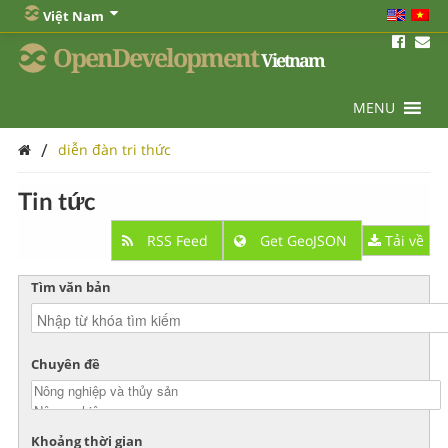
Việt Nam
OpenDevelopment
Vietnam
MENU
/
diễn đàn tri thức
Tin tức
RSS Feed
Get GeoJSON
Tải về
Tìm văn bản
Chuyên đề
Khoảng thời gian