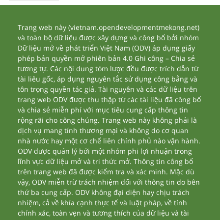
Trang web này (vietnam.opendevelopmentmekong.net)
và toàn bộ dữ liệu được xây dựng và công bố bởi nhóm
Dữ liệu mở về phát triển Việt Nam (ODV) áp dụng giấy
phép bản quyền mở phiên bản 4.0 Ghi công – Chia sẻ
tương tự. Các nội dung tóm lược đều được trích dẫn từ
tài liêu gốc, áp dụng nguyên tắc sử dụng công bằng và
tôn trọng quyền tác giả. Tài nguyên và các dữ liệu trên
trang web ODV được thu thập từ các tài liệu đã công bố
và chia sẻ miễn phí với mục tiêu cung cấp thông tin
rộng rãi cho công chúng. Trang web này không phải là
dịch vụ mang tính thương mại và không do cơ quan
nhà nước hay một cơ chế liên chính phủ nào vận hành.
ODV được quản lý bởi một nhóm phi lợi nhuận trong
lĩnh vực dữ liệu mở và tri thức mở. Thông tin công bố
trên trang web đã được kiểm tra và xác minh. Mặc dù
vậy, ODV miễn trừ trách nhiệm đối với thông tin do bên
thứ ba cung cấp. ODV không đại diện hay chịu trách
nhiệm, cả về khía cạnh thực tế và luật pháp, về tính
chính xác, toàn vẹn và tương thích của dữ liệu và tài