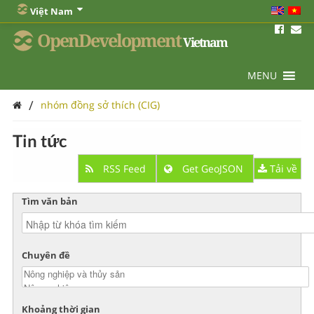
Việt Nam
OpenDevelopment
Vietnam
MENU
/
nhóm đồng sở thích (CIG)
Tin tức
RSS Feed
Get GeoJSON
Tải về
Tìm văn bản
Chuyên đề
Khoảng thời gian