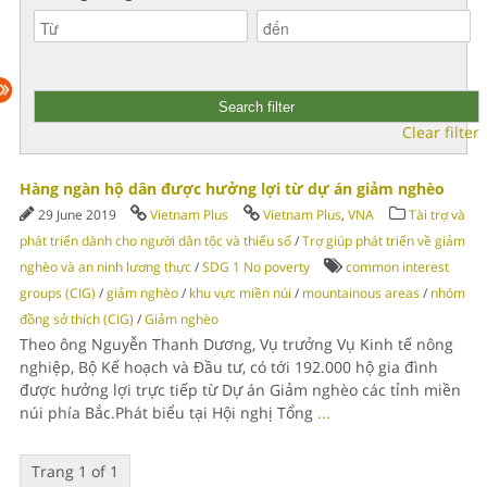
Clear filter
Hàng ngàn hộ dân được hưởng lợi từ dự án giảm nghèo
29 June 2019
Vietnam Plus
Vietnam Plus
,
VNA
Tài trợ và
phát triển dành cho người dân tộc và thiểu số
/
Trợ giúp phát triển về giảm
nghèo và an ninh lương thực
/
SDG 1 No poverty
common interest
groups (CIG)
/
giảm nghèo
/
khu vực miền núi
/
mountainous areas
/
nhóm
đồng sở thích (CIG)
/
Giảm nghèo
Theo ông Nguyễn Thanh Dương, Vụ trưởng Vụ Kinh tế nông
nghiệp, Bộ Kế hoạch và Đầu tư, có tới 192.000 hộ gia đình
được hưởng lợi trực tiếp từ Dự án Giảm nghèo các tỉnh miền
núi phía Bắc.Phát biểu tại Hội nghị Tổng
...
Trang 1 of 1