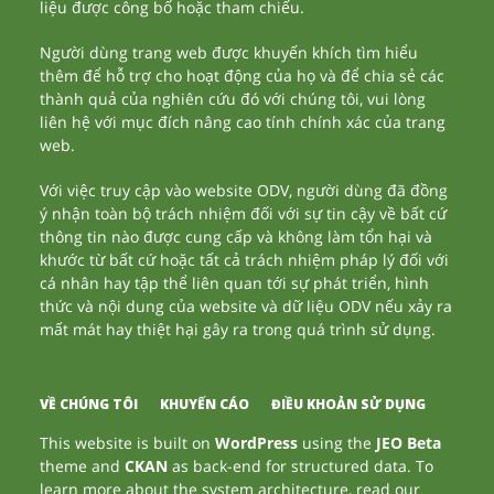
liệu được công bố hoặc tham chiếu.
Người dùng trang web được khuyến khích tìm hiểu
thêm để hỗ trợ cho hoạt động của họ và để chia sẻ các
thành quả của nghiên cứu đó với chúng tôi, vui lòng
liên hệ với mục đích nâng cao tính chính xác của trang
web.
Với việc truy cập vào website ODV, người dùng đã đồng
ý nhận toàn bộ trách nhiệm đối với sự tin cậy về bất cứ
thông tin nào được cung cấp và không làm tổn hại và
khước từ bất cứ hoặc tất cả trách nhiệm pháp lý đối với
cá nhân hay tập thể liên quan tới sự phát triển, hình
thức và nội dung của website và dữ liệu ODV nếu xảy ra
mất mát hay thiệt hại gây ra trong quá trình sử dụng.
VỀ CHÚNG TÔI
KHUYẾN CÁO
ĐIỀU KHOẢN SỬ DỤNG
This website is built on
WordPress
using the
JEO Beta
theme and
CKAN
as back-end for structured data. To
learn more about the system architecture, read our