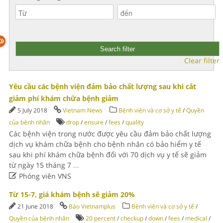
Clear filter
Yêu cầu các bệnh viện đảm bảo chất lượng sau khi cắt
giảm phí khám chữa bệnh giảm
5 July 2018
Vietnam News
Bệnh viện và cơ sở y tế
/
Quyền
của bệnh nhân
drop
/
ensure
/
fees
/
quality
Các bệnh viện trong nước được yêu cầu đảm bảo chất lượng
dịch vụ khám chữa bệnh cho bệnh nhân có bảo hiểm y tế
sau khi phí khám chữa bệnh đối với 70 dịch vụ y tế sẽ giảm
từ ngày 15 tháng 7
...

Phóng viên VNS
Từ 15-7, giá khám bệnh sẽ giảm 20%
21 June 2018
Báo Vietnamplus
Bệnh viện và cơ sở y tế
/
Quyền của bệnh nhân
20 percent
/
checkup
/
down
/
fees
/
medical
/