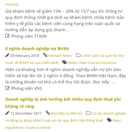
mid-July
Giá khám bệnh sẽ giảm 15% – 20% từ 15/7 sau khi thông tư
quy định thống nhất giá dịch vụ khám bệnh, chữa bệnh bảo
hiểm y tế giữa các bệnh viện cùng hạng trên toàn quốc và
hướng dẫn áp dụng giá, thanh
...

Phóng viên TTXVN
8 nghìn doanh nghiệp nợ BHXH
28 February 2018
Vietnam News
Chính sách và quản lý nhà
nước về BHXH và cựu chiến binh
debts
/
fees
/
social insurance
Hiện có khoảng hơn 8 nghìn doanh nghiệp vẫn nợ phí bảo
hiểm xã hội lên tới 2 nghìn tỉ đồng. Theo BHXH Việt Nam, đây
là những khoản nợ khó có thể thu hồi được. Đọc tiếp
...

Phóng viên VNS
Doanh nghiệp bị ảnh hưởng bởi nhiều quy định thuế phí
không rõ ràng
12 December 2017
Báo Đầu tư điện tử
Cơ cấu doanh nghiệp
và đăng ký pháp nhân
/
Luật và các quy định
/
Hệ thống thuế
fees
/
regulations
/
taxes
/
unclear