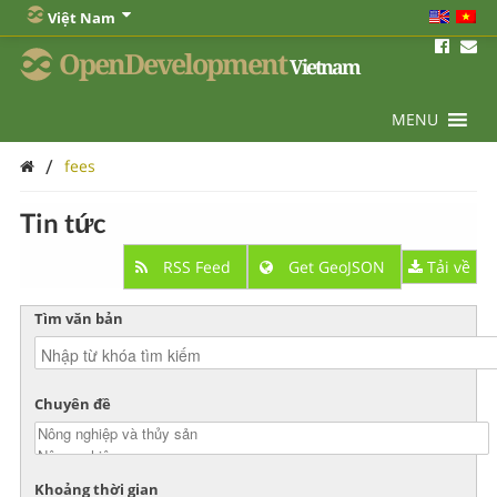
Việt Nam
OpenDevelopment
Vietnam
MENU
/
fees
Tin tức
RSS Feed
Get GeoJSON
Tải về
Tìm văn bản
Chuyên đề
Khoảng thời gian