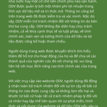
nhà nước hay một cơ chế liên chính phủ nào vận hành.
ODV được quản lý bởi một nhóm phi lợi nhuận trong
lĩnh vực dữ liệu mở và tri thức mở. Thông tin công bố
trên trang web đã được kiểm tra và xác minh. Mặc dù
vậy, ODV miễn trừ trách nhiệm đối với thông tin do bên
thứ ba cung cấp. ODV không đại diện hay chịu trách
nhiệm, cả về khía cạnh thực tế và luật pháp, về tính
chính xác, toàn vẹn và tương thích của dữ liệu và tài
liệu được công bố hoặc tham chiếu.
Người dùng trang web được khuyến khích tìm hiểu
thêm để hỗ trợ cho hoạt động của họ và để chia sẻ các
thành quả của nghiên cứu đó với chúng tôi, vui lòng
liên hệ với mục đích nâng cao tính chính xác của trang
web.
Với việc truy cập vào website ODV, người dùng đã đồng
ý nhận toàn bộ trách nhiệm đối với sự tin cậy về bất cứ
thông tin nào được cung cấp và không làm tổn hại và
khước từ bất cứ hoặc tất cả trách nhiệm pháp lý đối với
cá nhân hay tập thể liên quan tới sự phát triển, hình
thức và nội dung của website và dữ liệu ODV nếu xảy ra