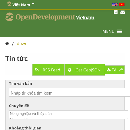
Việt Nam
OpenDevelopment
Vietnam
MENU
/
down
Tin tức
RSS Feed
Get GeoJSON
Tải về
Tìm văn bản
Chuyên đề
Khoảng thời gian