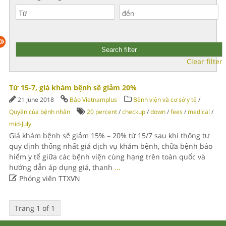
Clear filter
Từ 15-7, giá khám bệnh sẽ giảm 20%
21 June 2018
Báo Vietnamplus
Bệnh viện và cơ sở y tế
/
Quyền của bệnh nhân
20 percent
/
checkup
/
down
/
fees
/
medical
/
mid-July
Giá khám bệnh sẽ giảm 15% – 20% từ 15/7 sau khi thông tư
quy định thống nhất giá dịch vụ khám bệnh, chữa bệnh bảo
hiểm y tế giữa các bệnh viện cùng hạng trên toàn quốc và
hướng dẫn áp dụng giá, thanh
...

Phóng viên TTXVN
Trang 1 of 1