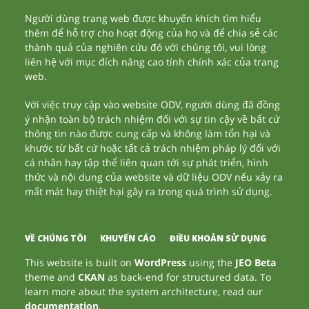
Người dùng trang web được khuyến khích tìm hiểu
thêm để hỗ trợ cho hoạt động của họ và để chia sẻ các
thành quả của nghiên cứu đó với chúng tôi, vui lòng
liên hệ với mục đích nâng cao tính chính xác của trang
web.
Với việc truy cập vào website ODV, người dùng đã đồng
ý nhận toàn bộ trách nhiệm đối với sự tin cậy về bất cứ
thông tin nào được cung cấp và không làm tổn hại và
khước từ bất cứ hoặc tất cả trách nhiệm pháp lý đối với
cá nhân hay tập thể liên quan tới sự phát triển, hình
thức và nội dung của website và dữ liệu ODV nếu xảy ra
mất mát hay thiệt hại gây ra trong quá trình sử dụng.
VỀ CHÚNG TÔI
KHUYẾN CÁO
ĐIỀU KHOẢN SỬ DỤNG
This website is built on
WordPress
using the
JEO Beta
theme and
CKAN
as back-end for structured data. To
learn more about the system architecture, read our
documentation
.