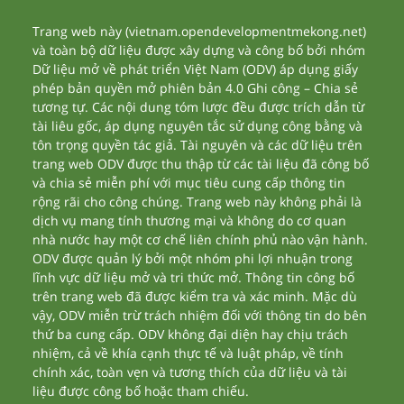
Trang web này (vietnam.opendevelopmentmekong.net)
và toàn bộ dữ liệu được xây dựng và công bố bởi nhóm
Dữ liệu mở về phát triển Việt Nam (ODV) áp dụng giấy
phép bản quyền mở phiên bản 4.0 Ghi công – Chia sẻ
tương tự. Các nội dung tóm lược đều được trích dẫn từ
tài liêu gốc, áp dụng nguyên tắc sử dụng công bằng và
tôn trọng quyền tác giả. Tài nguyên và các dữ liệu trên
trang web ODV được thu thập từ các tài liệu đã công bố
và chia sẻ miễn phí với mục tiêu cung cấp thông tin
rộng rãi cho công chúng. Trang web này không phải là
dịch vụ mang tính thương mại và không do cơ quan
nhà nước hay một cơ chế liên chính phủ nào vận hành.
ODV được quản lý bởi một nhóm phi lợi nhuận trong
lĩnh vực dữ liệu mở và tri thức mở. Thông tin công bố
trên trang web đã được kiểm tra và xác minh. Mặc dù
vậy, ODV miễn trừ trách nhiệm đối với thông tin do bên
thứ ba cung cấp. ODV không đại diện hay chịu trách
nhiệm, cả về khía cạnh thực tế và luật pháp, về tính
chính xác, toàn vẹn và tương thích của dữ liệu và tài
liệu được công bố hoặc tham chiếu.