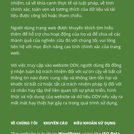
nhiệm, cả về khía cạnh thực tế và luật pháp, về tính
chính xác, toàn vẹn và tương thích của dữ liệu và tài
liệu được công bố hoặc tham chiếu.
Người dùng trang web được khuyến khích tìm hiểu
thêm để hỗ trợ cho hoạt động của họ và để chia sẻ các
thành quả của nghiên cứu đó với chúng tôi, vui lòng
liên hệ với mục đích nâng cao tính chính xác của trang
web.
Với việc truy cập vào website ODV, người dùng đã đồng
ý nhận toàn bộ trách nhiệm đối với sự tin cậy về bất cứ
thông tin nào được cung cấp và không làm tổn hại và
khước từ bất cứ hoặc tất cả trách nhiệm pháp lý đối với
cá nhân hay tập thể liên quan tới sự phát triển, hình
thức và nội dung của website và dữ liệu ODV nếu xảy ra
mất mát hay thiệt hại gây ra trong quá trình sử dụng.
VỀ CHÚNG TÔI
KHUYẾN CÁO
ĐIỀU KHOẢN SỬ DỤNG
This website is built on
WordPress
using the
JEO Beta