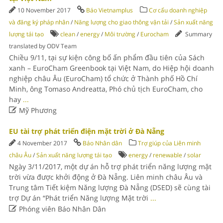
10 November 2017
Báo Vietnamplus
Cơ cấu doanh nghiệp
và đăng ký pháp nhân
/
Năng lượng cho giao thông vận tải
/
Sản xuất năng
lượng tái tạo
clean
/
energy
/
Môi trường
/
Eurocham
Summary
translated by ODV Team
Chiều 9/11, tại sự kiện công bố ấn phẩm đầu tiên của Sách
xanh – EuroCham Greenbook tại Việt Nam, do Hiệp hội doanh
nghiệp châu Âu (EuroCham) tổ chức ở Thành phố Hồ Chí
Minh, ông Tomaso Andreatta, Phó chủ tịch EuroCham, cho
hay
...

Mỹ Phương
EU tài trợ phát triển điện mặt trời ở Đà Nẵng
4 November 2017
Báo Nhân dân
Trợ giúp của Liên minh
châu Âu
/
Sản xuất năng lượng tái tạo
energy
/
renewable
/
solar
Ngày 3/11/2017, một dự án hỗ trợ phát triển năng lượng mặt
trời vừa được khởi động ở Đà Nẵng. Liên minh châu Âu và
Trung tâm Tiết kiệm Năng lượng Đà Nẵng (DSED) sẽ cùng tài
trợ Dự án “Phát triển Năng lượng Mặt trời
...

Phóng viên Báo Nhân Dân