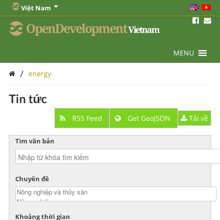
Việt Nam
OpenDevelopment
Vietnam
MENU
/
energy
Tin tức
RSS Feed
Get GeoJSON
Tải về
Tìm văn bản
Chuyên đề
Khoảng thời gian