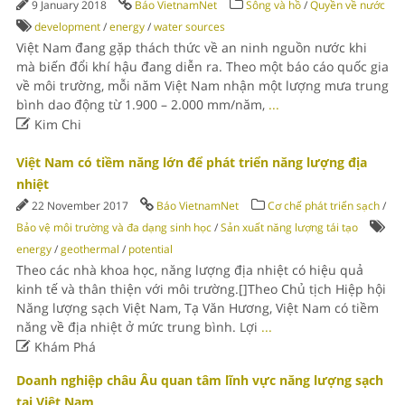
9 January 2018
Báo VietnamNet
Sông và hồ
/
Quyền về nước
development
/
energy
/
water sources
Việt Nam đang gặp thách thức về an ninh nguồn nước khi
mà biến đổi khí hậu đang diễn ra. Theo một báo cáo quốc gia
về môi trường, mỗi năm Việt Nam nhận một lượng mưa trung
bình dao động từ 1.900 – 2.000 mm/năm,
...

Kim Chi
Việt Nam có tiềm năng lớn để phát triển năng lượng địa
nhiệt
22 November 2017
Báo VietnamNet
Cơ chế phát triển sạch
/
Bảo vệ môi trường và đa dạng sinh học
/
Sản xuất năng lượng tái tạo
energy
/
geothermal
/
potential
Theo các nhà khoa học, năng lượng địa nhiệt có hiệu quả
kinh tế và thân thiện với môi trường.[]Theo Chủ tịch Hiệp hội
Năng lượng sạch Việt Nam, Tạ Văn Hương, Việt Nam có tiềm
năng về địa nhiệt ở mức trung bình. Lợi
...

Khám Phá
Doanh nghiệp châu Âu quan tâm lĩnh vực năng lượng sạch
tại Việt Nam