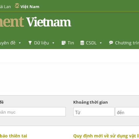
ái Lan
Việt Nam
ent
Vietnam
uyên đề
Dữ liệu
Tin
CSDL
Chương trì
đề
Khoảng thời gian
báo thiên tai
Quy định mới về sử dụng vật l