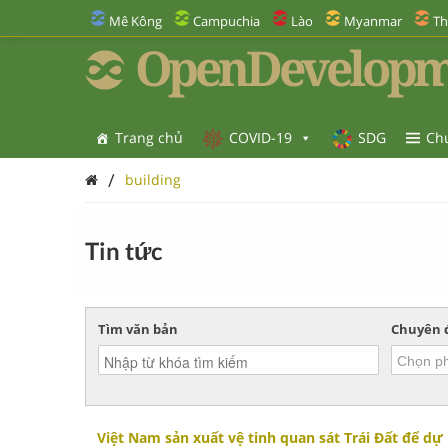
Mê Kông
Campuchia
Lào
Myanmar
Th
OpenDevelopm
Trang chủ
COVID-19
SDG
Ch
/
building
Tin tức
Tìm văn bản
Chuyên 
Việt Nam sản xuất vệ tinh quan sát Trái Đất để dự 