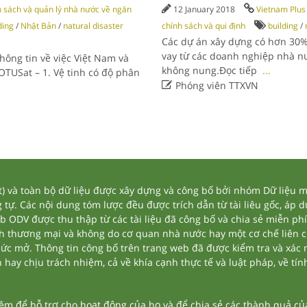
 sách và quản lý nhà nước về ngăn
12 January 2018
Vietnam Plus
ding
/
Nhật Bản
/
natural disaster
chính sách và qui định
building
/
Các dự án xây dựng có hơn 30%
vay từ các doanh nghiệp nhà nư
hông tin về việc Việt Nam và
không nung.Đọc tiếp
...
OTUSat – 1. Vệ tinh có độ phân

Phóng viên TTXVN
và toàn bộ dữ liệu được xây dựng và công bố bởi nhóm Dữ liệu mở
tự. Các nội dung tóm lược đều được trích dẫn từ tài liêu gốc, áp 
eb ODV được thu thập từ các tài liệu đã công bố và chia sẻ miễn phí
nh thương mại và không do cơ quan nhà nước hay một cơ chế liên 
thức mở. Thông tin công bố trên trang web đã được kiểm tra và xác
ay chịu trách nhiệm, cả về khía cạnh thực tế và luật pháp, về tính
 để hỗ trợ cho hoạt động của họ và để chia sẻ các thành quả của 