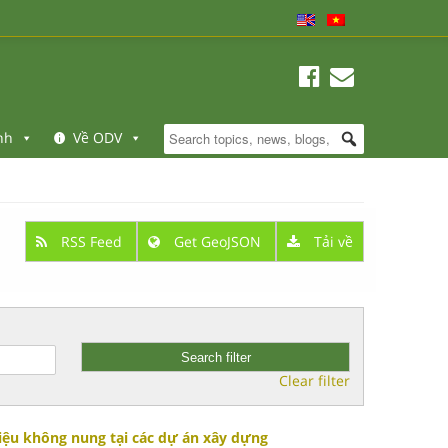
nh
Về ODV
RSS Feed
Get GeoJSON
Tải về
Clear filter
iệu không nung tại các dự án xây dựng