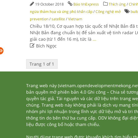
19 October 2018
Báo VnExpress
Thích ứng
/
Chính
ngừa thảm họa và ứng phó khẩn cấp
/
Công nghệ mở
buil
prevention
/
satellite
/
Vietnam
Chiều 18/10, Cơ quan hợp tác quốc tế Nhật Bản đã t
Nhật Bản đang chuẩn bị để sản xuất vệ tinh radar L
giải cao (từ 1 đến 16 m), tức là
...

Bích Ngọc
Trang 1 of 1
Trang web này (vietnam.opendevelopmentmekong.net) 
bản quyền mở phiên bản 4.0 Ghi công – Chia sẻ tương 
quyền tác giả. Tài nguyên và các dữ liệu trên trang w
chúng. Trang web này không phải là dịch vụ mang tí
nhóm phi lợi nhuận trong lĩnh vực dữ liệu mở và tri 
thông tin do bên thứ ba cung cấp. ODV không đại diện h
liệu được công bố hoặc tham chiếu.
Người dùng trang web được khuyến khích tìm hiểu thêm