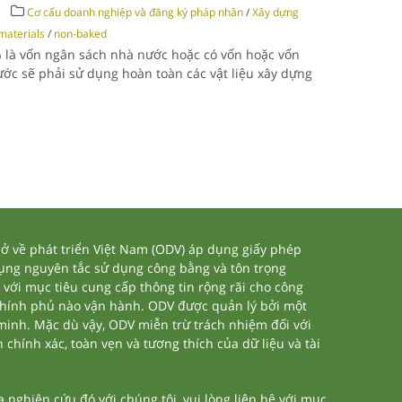
Cơ cấu doanh nghiệp và đăng ký pháp nhân
/
Xây dựng
materials
/
non-baked
 là vốn ngân sách nhà nước hoặc có vốn hoặc vốn
ớc sẽ phải sử dụng hoàn toàn các vật liệu xây dựng
 về phát triển Việt Nam (ODV) áp dụng giấy phép
dụng nguyên tắc sử dụng công bằng và tôn trọng
 với mục tiêu cung cấp thông tin rộng rãi cho công
chính phủ nào vận hành. ODV được quản lý bởi một
 minh. Mặc dù vậy, ODV miễn trừ trách nhiệm đối với
 chính xác, toàn vẹn và tương thích của dữ liệu và tài
nghiên cứu đó với chúng tôi, vui lòng liên hệ với mục