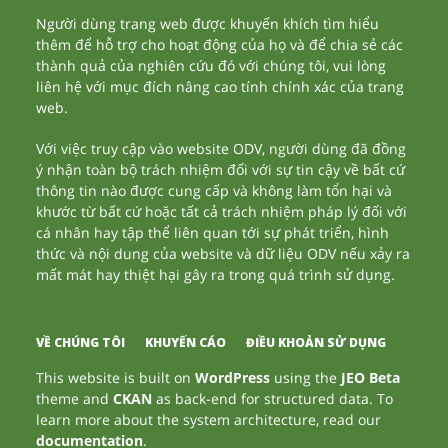
Người dùng trang web được khuyến khích tìm hiểu
thêm để hỗ trợ cho hoạt động của họ và để chia sẻ các
thành quả của nghiên cứu đó với chúng tôi, vui lòng
liên hệ với mục đích nâng cao tính chính xác của trang
web.
Với việc truy cập vào website ODV, người dùng đã đồng
ý nhận toàn bộ trách nhiệm đối với sự tin cậy về bất cứ
thông tin nào được cung cấp và không làm tổn hại và
khước từ bất cứ hoặc tất cả trách nhiệm pháp lý đối với
cá nhân hay tập thể liên quan tới sự phát triển, hình
thức và nội dung của website và dữ liệu ODV nếu xảy ra
mất mát hay thiệt hại gây ra trong quá trình sử dụng.
VỀ CHÚNG TÔI
KHUYẾN CÁO
ĐIỀU KHOẢN SỬ DỤNG
This website is built on
WordPress
using the
JEO Beta
theme and
CKAN
as back-end for structured data. To
learn more about the system architecture, read our
documentation
.