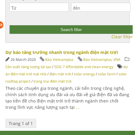
Clear filter
Dự báo tăng trưởng nhanh trong ngành điện mặt trời
26 March 2020
Báo Vietnamplus
Báo Vietnamplus
,
VNA
Sản xuất năng lượng tái tạo
/
SDG 7 Affordable and clean energy
dự
án điện mặt trời mái nhà
/
điện mặt trời
/
solar energy
/
solar farm
/
solar
rooftop project
/
trang trại điện mặt trời
Theo các chuyên gia trong ngành, cải tiến trong công nghệ,
chính sách tính dụng ưu đãi và ưu đãi về giá điện đã và đang
tạo tiền đề cho điện mặt trời trở thành ngành then chốt
trong lĩnh vực năng lượng sạch tại
...
Trang 1 of 1