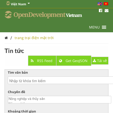
Việt Nam
OpenDevelopment
Vietnam
MENU
/
trang trại điện mặt trời
Tin tức
RSS Feed
Get GeoJSON
Tải về
Tìm văn bản
Chuyên đề
Khoảng thời gian