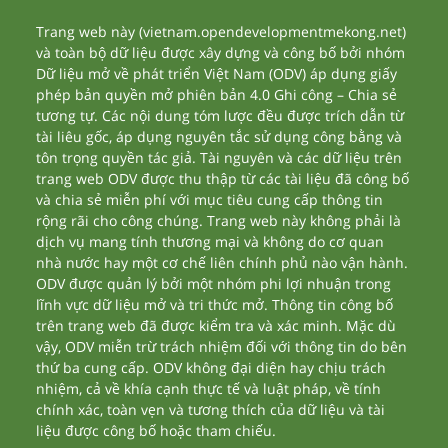
Trang web này (vietnam.opendevelopmentmekong.net)
và toàn bộ dữ liệu được xây dựng và công bố bởi nhóm
Dữ liệu mở về phát triển Việt Nam (ODV) áp dụng giấy
phép bản quyền mở phiên bản 4.0 Ghi công – Chia sẻ
tương tự. Các nội dung tóm lược đều được trích dẫn từ
tài liêu gốc, áp dụng nguyên tắc sử dụng công bằng và
tôn trọng quyền tác giả. Tài nguyên và các dữ liệu trên
trang web ODV được thu thập từ các tài liệu đã công bố
và chia sẻ miễn phí với mục tiêu cung cấp thông tin
rộng rãi cho công chúng. Trang web này không phải là
dịch vụ mang tính thương mại và không do cơ quan
nhà nước hay một cơ chế liên chính phủ nào vận hành.
ODV được quản lý bởi một nhóm phi lợi nhuận trong
lĩnh vực dữ liệu mở và tri thức mở. Thông tin công bố
trên trang web đã được kiểm tra và xác minh. Mặc dù
vậy, ODV miễn trừ trách nhiệm đối với thông tin do bên
thứ ba cung cấp. ODV không đại diện hay chịu trách
nhiệm, cả về khía cạnh thực tế và luật pháp, về tính
chính xác, toàn vẹn và tương thích của dữ liệu và tài
liệu được công bố hoặc tham chiếu.