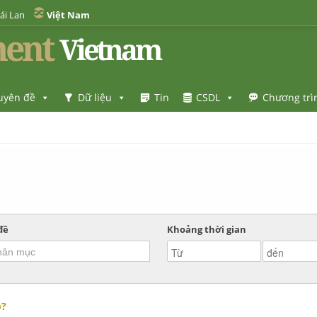
ái Lan
Việt Nam
ent
Vietnam
uyên đề
Dữ liệu
Tin
CSDL
Chương trì
đề
Khoảng thời gian
o?