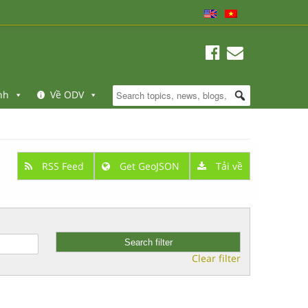
nh
Về ODV
RSS Feed
Get GeoJSON
Tải về
Clear filter