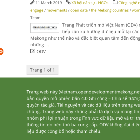
11 March 2019
Xã hội dân sự - NGOs
Công nghệ 
engage
/
movements
/
open data
/
the Mekong countries
/
wom
Team
Trang Phát triển mở Việt Nam (ODV)
tiếp cận xu hướng dữ liệu mở tại cá
Mekong như thế nào và đặc biệt quan tâm đến động 
những
...

ODV
Trang 1 of 1
Trang web này (vietnam.opendevelopmentmekong.net) 
bản quyền mở phiên bản 4.0 Ghi công – Chia sẻ tương 
quyền tác giả. Tài nguyên và các dữ liệu trên trang w
chúng. Trang web này không phải là dịch vụ mang tí
nhóm phi lợi nhuận trong lĩnh vực dữ liệu mở và tri 
thông tin do bên thứ ba cung cấp. ODV không đại diện h
liệu được công bố hoặc tham chiếu.