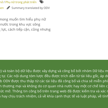
mở
/
Phụ nữ trong phát triển
en
Summary translated by ODV
 mong muốn tìm hiểu phụ nữ
c nước trong khu vực sông
lực, cách tiếp cận, cũng nhưng
và toàn bộ dữ liệu được xây dựng và công bố bởi nhóm Dữ liệu mở
tự. Các nội dung tóm lược đều được trích dẫn từ tài liêu gốc, áp 
eb ODV được thu thập từ các tài liệu đã công bố và chia sẻ miễn phí
nh thương mại và không do cơ quan nhà nước hay một cơ chế liên 
thức mở. Thông tin công bố trên trang web đã được kiểm tra và xác
ay chịu trách nhiệm, cả về khía cạnh thực tế và luật pháp, về tính