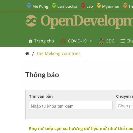
Mê Kông
Campuchia
Lào
Myanmar
Th
OpenDevelopm
Trang chủ
COVID-19
SDG
Ch
/
the Mekong countries
Thông báo
Tìm văn bản
Chuyên 
Phụ nữ tiếp cận xu hướng dữ liệu mở như thế nà