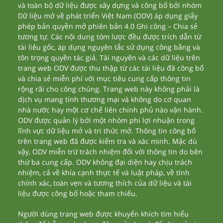
và toàn bộ dữ liệu được xây dựng và công bố bởi nhóm
Dữ liệu mở về phát triển Việt Nam (ODV) áp dụng giấy
phép bản quyền mở phiên bản 4.0 Ghi công – Chia sẻ
tương tự. Các nội dung tóm lược đều được trích dẫn từ
tài liêu gốc, áp dụng nguyên tắc sử dụng công bằng và
tôn trọng quyền tác giả. Tài nguyên và các dữ liệu trên
trang web ODV được thu thập từ các tài liệu đã công bố
và chia sẻ miễn phí với mục tiêu cung cấp thông tin
rộng rãi cho công chúng. Trang web này không phải là
dịch vụ mang tính thương mại và không do cơ quan
nhà nước hay một cơ chế liên chính phủ nào vận hành.
ODV được quản lý bởi một nhóm phi lợi nhuận trong
lĩnh vực dữ liệu mở và tri thức mở. Thông tin công bố
trên trang web đã được kiểm tra và xác minh. Mặc dù
vậy, ODV miễn trừ trách nhiệm đối với thông tin do bên
thứ ba cung cấp. ODV không đại diện hay chịu trách
nhiệm, cả về khía cạnh thực tế và luật pháp, về tính
chính xác, toàn vẹn và tương thích của dữ liệu và tài
liệu được công bố hoặc tham chiếu.
Người dùng trang web được khuyến khích tìm hiểu