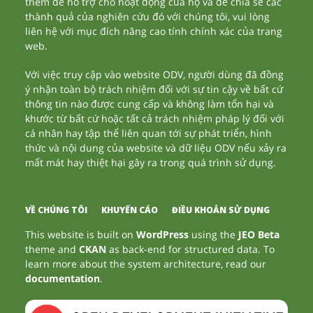
thêm để hỗ trợ cho hoạt động của họ và để chia sẻ các
thành quả của nghiên cứu đó với chúng tôi, vui lòng
liên hệ với mục đích nâng cao tính chính xác của trang
web.
Với việc truy cập vào website ODV, người dùng đã đồng
ý nhận toàn bộ trách nhiệm đối với sự tin cậy về bất cứ
thông tin nào được cung cấp và không làm tổn hại và
khước từ bất cứ hoặc tất cả trách nhiệm pháp lý đối với
cá nhân hay tập thể liên quan tới sự phát triển, hình
thức và nội dung của website và dữ liệu ODV nếu xảy ra
mất mát hay thiệt hại gây ra trong quá trình sử dụng.
VỀ CHÚNG TÔI
KHUYẾN CÁO
ĐIỀU KHOẢN SỬ DỤNG
This website is built on
WordPress
using the
JEO Beta
theme and
CKAN
as back-end for structured data. To
learn more about the system architecture, read our
documentation
.