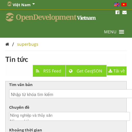
Việt Nam
OpenDevelopment
Vietnam
MENU
/
superbugs
Tin tức
RSS Feed
Get GeoJSON
Tải về
Tìm văn bản
Chuyên đề
Khoảng thời gian