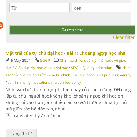
Clear filter
Mặt trái của tự chủ đại học - Bài 1: Choáng ngợp học phí!
6 May 2024
SGGP
Chinh sách và quản lý nhà nước về giáo
dục
/
Giáo dục đại học và sau đại học
/
SDG 4 Quality education
chính
sách về học phí
/
cơ sở tự chủ tài chính
/
đại học công lập
/
public university
/
self-financing institutions
/
tuition fee policy
Nhìn vào bức tranh học phí hiện nay của các trường ĐH công
lập tự chủ, người học không khỏi choáng ngợp khi học phí
không chỉ cao hơn gấp nhiều lần so với trường chưa tự chủ
mà giữa các hệ đào tạo, nhất
...

Translated by Anh Quan
Trang 1 of 1