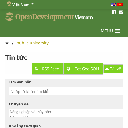
Việt Nam
OpenDevelopment
Vietnam
MENU
/
public university
Tin tức
RSS Feed
Get GeoJSON
Tải về
Tìm văn bản
Chuyên đề
Khoảng thời gian