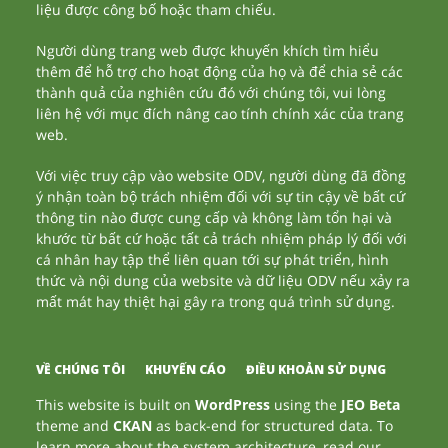
liệu được công bố hoặc tham chiếu.
Người dùng trang web được khuyến khích tìm hiểu
thêm để hỗ trợ cho hoạt động của họ và để chia sẻ các
thành quả của nghiên cứu đó với chúng tôi, vui lòng
liên hệ với mục đích nâng cao tính chính xác của trang
web.
Với việc truy cập vào website ODV, người dùng đã đồng
ý nhận toàn bộ trách nhiệm đối với sự tin cậy về bất cứ
thông tin nào được cung cấp và không làm tổn hại và
khước từ bất cứ hoặc tất cả trách nhiệm pháp lý đối với
cá nhân hay tập thể liên quan tới sự phát triển, hình
thức và nội dung của website và dữ liệu ODV nếu xảy ra
mất mát hay thiệt hại gây ra trong quá trình sử dụng.
VỀ CHÚNG TÔI
KHUYẾN CÁO
ĐIỀU KHOẢN SỬ DỤNG
This website is built on
WordPress
using the
JEO Beta
theme and
CKAN
as back-end for structured data. To
learn more about the system architecture, read our