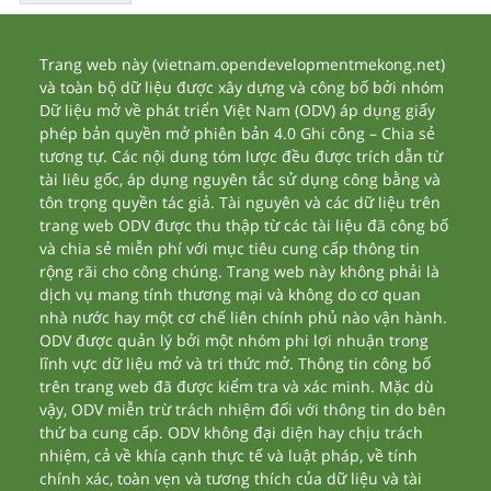
Trang web này (vietnam.opendevelopmentmekong.net)
và toàn bộ dữ liệu được xây dựng và công bố bởi nhóm
Dữ liệu mở về phát triển Việt Nam (ODV) áp dụng giấy
phép bản quyền mở phiên bản 4.0 Ghi công – Chia sẻ
tương tự. Các nội dung tóm lược đều được trích dẫn từ
tài liêu gốc, áp dụng nguyên tắc sử dụng công bằng và
tôn trọng quyền tác giả. Tài nguyên và các dữ liệu trên
trang web ODV được thu thập từ các tài liệu đã công bố
và chia sẻ miễn phí với mục tiêu cung cấp thông tin
rộng rãi cho công chúng. Trang web này không phải là
dịch vụ mang tính thương mại và không do cơ quan
nhà nước hay một cơ chế liên chính phủ nào vận hành.
ODV được quản lý bởi một nhóm phi lợi nhuận trong
lĩnh vực dữ liệu mở và tri thức mở. Thông tin công bố
trên trang web đã được kiểm tra và xác minh. Mặc dù
vậy, ODV miễn trừ trách nhiệm đối với thông tin do bên
thứ ba cung cấp. ODV không đại diện hay chịu trách
nhiệm, cả về khía cạnh thực tế và luật pháp, về tính
chính xác, toàn vẹn và tương thích của dữ liệu và tài