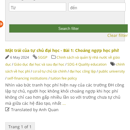
Clear filter
Mặt trái của tự chủ đại học - Bài 1: Choáng ngợp học phí!
6 May 2024
SGGP
Chinh sách và quản lý nhà nước về giáo
dục
/
Giáo dục đại học và sau đại học
/
SDG 4 Quality education
chính
sách về học phí
/
cơ sở tự chủ tài chính
/
đại học công lập
/
public university
/
self-financing institutions
/
tuition fee policy
Nhìn vào bức tranh học phí hiện nay của các trường ĐH công
lập tự chủ, người học không khỏi choáng ngợp khi học phí
không chỉ cao hơn gấp nhiều lần so với trường chưa tự chủ
mà giữa các hệ đào tạo, nhất
...

Translated by Anh Quan
Trang 1 of 1