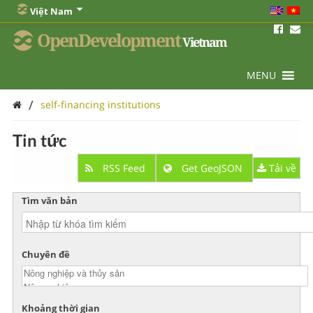
Việt Nam
OpenDevelopment
Vietnam
MENU
/
self-financing institutions
Tin tức
RSS Feed
Get GeoJSON
Tải về
Tìm văn bản
Chuyên đề
Khoảng thời gian