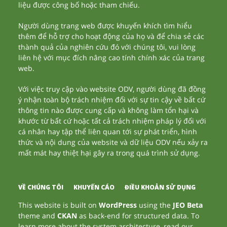
liệu được công bố hoặc tham chiếu.
Người dùng trang web được khuyến khích tìm hiểu
thêm để hỗ trợ cho hoạt động của họ và để chia sẻ các
thành quả của nghiên cứu đó với chúng tôi, vui lòng
liên hệ với mục đích nâng cao tính chính xác của trang
web.
Với việc truy cập vào website ODV, người dùng đã đồng
ý nhận toàn bộ trách nhiệm đối với sự tin cậy về bất cứ
thông tin nào được cung cấp và không làm tổn hại và
khước từ bất cứ hoặc tất cả trách nhiệm pháp lý đối với
cá nhân hay tập thể liên quan tới sự phát triển, hình
thức và nội dung của website và dữ liệu ODV nếu xảy ra
mất mát hay thiệt hại gây ra trong quá trình sử dụng.
VỀ CHÚNG TÔI
KHUYẾN CÁO
ĐIỀU KHOẢN SỬ DỤNG
This website is built on
WordPress
using the
JEO Beta
theme and
CKAN
as back-end for structured data. To
learn more about the system architecture, read our