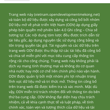
Trang web này (vietnam.opendevelopmentmekong.net)
và toàn bộ dữ liệu được xây dựng và công bố bởi nhóm
Dữ liệu mở về phát triển Việt Nam (ODV) áp dụng giấy
phép bản quyền mở phiên bản 4.0 Ghi công – Chia sẻ
tương tự. Các nội dung tóm lược đều được trích dẫn từ
tài liêu gốc, áp dụng nguyên tắc sử dụng công bằng và
tôn trọng quyền tác giả. Tài nguyên và các dữ liệu trên
trang web ODV được thu thập từ các tài liệu đã công bố
và chia sẻ miễn phí với mục tiêu cung cấp thông tin
rộng rãi cho công chúng. Trang web này không phải là
dịch vụ mang tính thương mại và không do cơ quan
nhà nước hay một cơ chế liên chính phủ nào vận hành.
ODV được quản lý bởi một nhóm phi lợi nhuận trong
lĩnh vực dữ liệu mở và tri thức mở. Thông tin công bố
trên trang web đã được kiểm tra và xác minh. Mặc dù
vậy, ODV miễn trừ trách nhiệm đối với thông tin do bên
thứ ba cung cấp. ODV không đại diện hay chịu trách
nhiệm, cả về khía cạnh thực tế và luật pháp, về tính
chính xác, toàn vẹn và tương thích của dữ liệu và tài