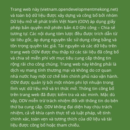
Trang web này (vietnam.opendevelopmentmekong.net)
và toàn bộ dữ liệu được xây dựng và công bố bởi nhóm
Dữ liệu mở về phát triển Việt Nam (ODV) áp dụng giấy
phép bản quyền mở phiên bản 4.0 Ghi công – Chia sẻ
tương tự. Các nội dung tóm lược đều được trích dẫn từ
tài liêu gốc, áp dụng nguyên tắc sử dụng công bằng và
tôn trọng quyền tác giả. Tài nguyên và các dữ liệu trên
trang web ODV được thu thập từ các tài liệu đã công bố
và chia sẻ miễn phí với mục tiêu cung cấp thông tin
rộng rãi cho công chúng. Trang web này không phải là
dịch vụ mang tính thương mại và không do cơ quan
nhà nước hay một cơ chế liên chính phủ nào vận hành.
ODV được quản lý bởi một nhóm phi lợi nhuận trong
lĩnh vực dữ liệu mở và tri thức mở. Thông tin công bố
trên trang web đã được kiểm tra và xác minh. Mặc dù
vậy, ODV miễn trừ trách nhiệm đối với thông tin do bên
thứ ba cung cấp. ODV không đại diện hay chịu trách
nhiệm, cả về khía cạnh thực tế và luật pháp, về tính
chính xác, toàn vẹn và tương thích của dữ liệu và tài
liệu được công bố hoặc tham chiếu.