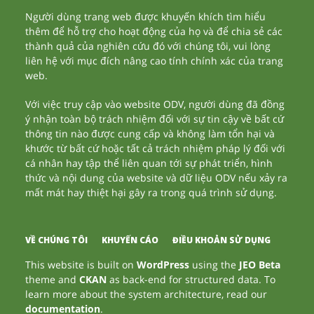
Người dùng trang web được khuyến khích tìm hiểu
thêm để hỗ trợ cho hoạt động của họ và để chia sẻ các
thành quả của nghiên cứu đó với chúng tôi, vui lòng
liên hệ với mục đích nâng cao tính chính xác của trang
web.
Với việc truy cập vào website ODV, người dùng đã đồng
ý nhận toàn bộ trách nhiệm đối với sự tin cậy về bất cứ
thông tin nào được cung cấp và không làm tổn hại và
khước từ bất cứ hoặc tất cả trách nhiệm pháp lý đối với
cá nhân hay tập thể liên quan tới sự phát triển, hình
thức và nội dung của website và dữ liệu ODV nếu xảy ra
mất mát hay thiệt hại gây ra trong quá trình sử dụng.
VỀ CHÚNG TÔI
KHUYẾN CÁO
ĐIỀU KHOẢN SỬ DỤNG
This website is built on
WordPress
using the
JEO Beta
theme and
CKAN
as back-end for structured data. To
learn more about the system architecture, read our
documentation
.