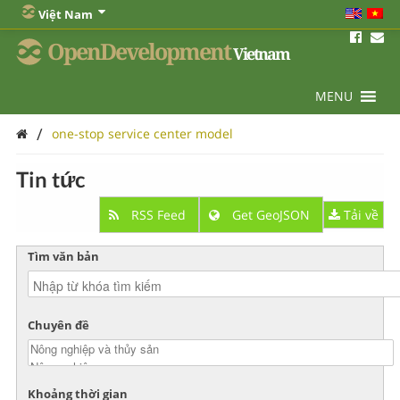
Việt Nam
OpenDevelopment
Vietnam
MENU
/
one-stop service center model
Tin tức
RSS Feed
Get GeoJSON
Tải về
Tìm văn bản
Chuyên đề
Khoảng thời gian