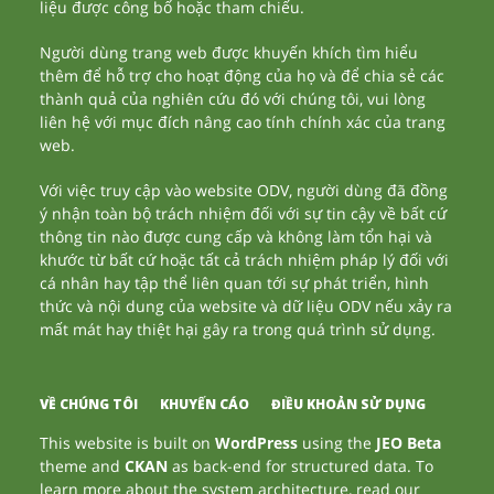
liệu được công bố hoặc tham chiếu.
Người dùng trang web được khuyến khích tìm hiểu
thêm để hỗ trợ cho hoạt động của họ và để chia sẻ các
thành quả của nghiên cứu đó với chúng tôi, vui lòng
liên hệ với mục đích nâng cao tính chính xác của trang
web.
Với việc truy cập vào website ODV, người dùng đã đồng
ý nhận toàn bộ trách nhiệm đối với sự tin cậy về bất cứ
thông tin nào được cung cấp và không làm tổn hại và
khước từ bất cứ hoặc tất cả trách nhiệm pháp lý đối với
cá nhân hay tập thể liên quan tới sự phát triển, hình
thức và nội dung của website và dữ liệu ODV nếu xảy ra
mất mát hay thiệt hại gây ra trong quá trình sử dụng.
VỀ CHÚNG TÔI
KHUYẾN CÁO
ĐIỀU KHOẢN SỬ DỤNG
This website is built on
WordPress
using the
JEO Beta
theme and
CKAN
as back-end for structured data. To
learn more about the system architecture, read our