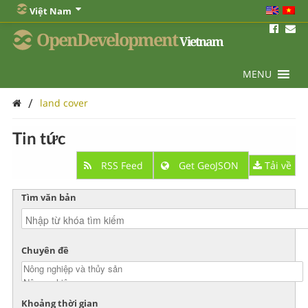
Việt Nam
OpenDevelopment
Vietnam
MENU
/
land cover
Tin tức
RSS Feed
Get GeoJSON
Tải về
Tìm văn bản
Chuyên đề
Khoảng thời gian