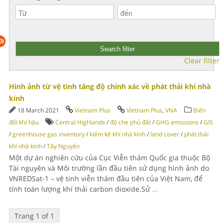
Clear filter
Hình ảnh từ vệ tinh tăng độ chính xác về phát thải khí nhà
kính
18 March 2021
Vietnam Plus
Vietnam Plus
,
VNA
Biến
đổi khí hậu
Central Highlands
/
độ che phủ đất
/
GHG emissions
/
GIS
/
greenhouse gas inventory
/
kiểm kê khí nhà kính
/
land cover
/
phát thải
khí nhà kính
/
Tây Nguyên
Một dự án nghiên cứu của Cục Viễn thám Quốc gia thuộc Bộ
Tài nguyên và Môi trường lần đầu tiên sử dụng hình ảnh do
VNREDSat-1 – vệ tinh viễn thám đầu tiên của Việt Nam, để
tính toán lượng khí thải carbon dioxide.Sử
...
Trang 1 of 1