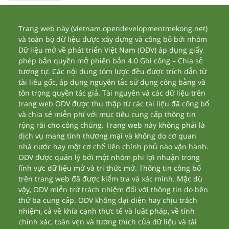
Trang web này (vietnam.opendevelopmentmekong.net)
và toàn bộ dữ liệu được xây dựng và công bố bởi nhóm
Dữ liệu mở về phát triển Việt Nam (ODV) áp dụng giấy
phép bản quyền mở phiên bản 4.0 Ghi công – Chia sẻ
tương tự. Các nội dung tóm lược đều được trích dẫn từ
tài liêu gốc, áp dụng nguyên tắc sử dụng công bằng và
tôn trọng quyền tác giả. Tài nguyên và các dữ liệu trên
trang web ODV được thu thập từ các tài liệu đã công bố
và chia sẻ miễn phí với mục tiêu cung cấp thông tin
rộng rãi cho công chúng. Trang web này không phải là
dịch vụ mang tính thương mại và không do cơ quan
nhà nước hay một cơ chế liên chính phủ nào vận hành.
ODV được quản lý bởi một nhóm phi lợi nhuận trong
lĩnh vực dữ liệu mở và tri thức mở. Thông tin công bố
trên trang web đã được kiểm tra và xác minh. Mặc dù
vậy, ODV miễn trừ trách nhiệm đối với thông tin do bên
thứ ba cung cấp. ODV không đại diện hay chịu trách
nhiệm, cả về khía cạnh thực tế và luật pháp, về tính
chính xác, toàn vẹn và tương thích của dữ liệu và tài