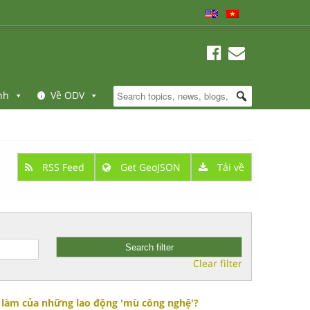
nh
Về ODV
RSS Feed
Get GeoJSON
Tải về
Clear filter
ệc làm của những lao động 'mù công nghệ'?