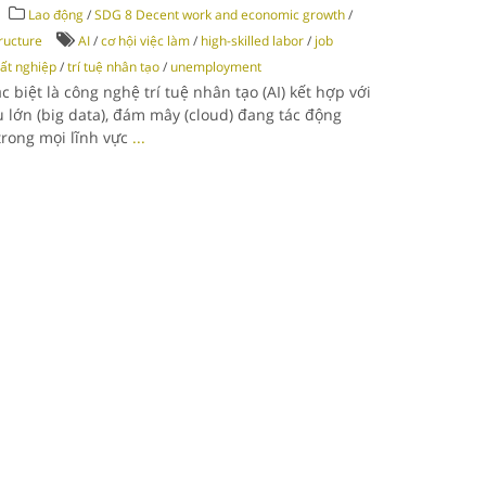
Lao động
/
SDG 8 Decent work and economic growth
/
tructure
AI
/
cơ hội việc làm
/
high-skilled labor
/
job
hất nghiệp
/
trí tuệ nhân tạo
/
unemployment
 biệt là công nghệ trí tuệ nhân tạo (AI) kết hợp với
u lớn (big data), đám mây (cloud) đang tác động
rong mọi lĩnh vực
...