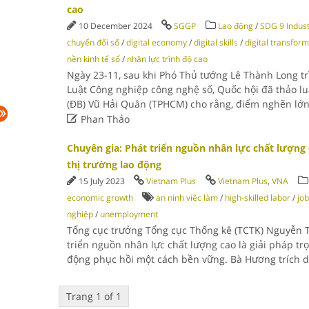
cao
10 December 2024
SGGP
Lao động
/
SDG 9 Indust
chuyển đổi số
/
digital economy
/
digital skills
/
digital transfor
nền kinh tế số
/
nhân lực trình độ cao
Ngày 23-11, sau khi Phó Thủ tướng Lê Thành Long tr
Luật Công nghiệp công nghệ số, Quốc hội đã thảo lu
(ĐB) Vũ Hải Quân (TPHCM) cho rằng, điểm nghẽn lớ

Phan Thảo
Chuyên gia: Phát triển nguồn nhân lực chất lượn
thị trường lao động
15 July 2023
Vietnam Plus
Vietnam Plus
,
VNA
economic growth
an ninh việc làm
/
high-skilled labor
/
job
nghiệp
/
unemployment
Tổng cục trưởng Tổng cục Thống kê (TCTK) Nguyễn 
triển nguồn nhân lực chất lượng cao là giải pháp tr
động phục hồi một cách bền vững. Bà Hương trích d
Trang 1 of 1