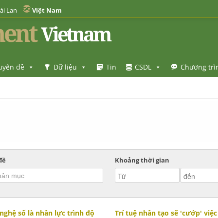
ái Lan
Việt Nam
ent
Vietnam
uyên đề
Dữ liệu
Tin
CSDL
Chương trì
đề
Khoảng thời gian
ghệ số là nhân lực trình độ
Trí tuệ nhân tạo sẽ 'cướp' vi