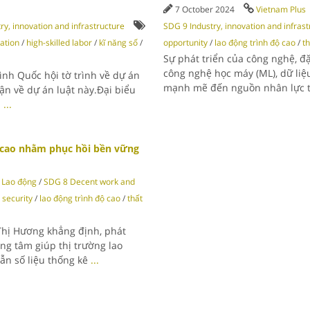
7 October 2024
Vietnam Plus
ry, innovation and infrastructure
SDG 9 Industry, innovation and infras
mation
/
high-skilled labor
/
kĩ năng số
/
opportunity
/
lao động trình độ cao
/
t
Sự phát triển của công nghệ, đặc
công nghệ học máy (ML), dữ liệ
ình Quốc hội tờ trình về dự án
mạnh mẽ đến nguồn nhân lực t
ận về dự án luật này.Đại biểu
n
...
g cao nhằm phục hồi bền vững
Lao động
/
SDG 8 Decent work and
 security
/
lao động trình độ cao
/
thất
Thị Hương khẳng định, phát
ọng tâm giúp thị trường lao
ẫn số liệu thống kê
...