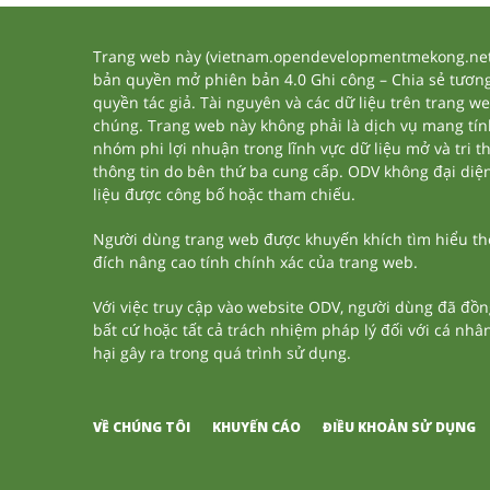
Trang web này (vietnam.opendevelopmentmekong.net) 
bản quyền mở phiên bản 4.0 Ghi công – Chia sẻ tương 
quyền tác giả. Tài nguyên và các dữ liệu trên trang w
chúng. Trang web này không phải là dịch vụ mang tí
nhóm phi lợi nhuận trong lĩnh vực dữ liệu mở và tri 
thông tin do bên thứ ba cung cấp. ODV không đại diện h
liệu được công bố hoặc tham chiếu.
Người dùng trang web được khuyến khích tìm hiểu thêm
đích nâng cao tính chính xác của trang web.
Với việc truy cập vào website ODV, người dùng đã đồn
bất cứ hoặc tất cả trách nhiệm pháp lý đối với cá nhâ
hại gây ra trong quá trình sử dụng.
VỀ CHÚNG TÔI
KHUYẾN CÁO
ĐIỀU KHOẢN SỬ DỤNG