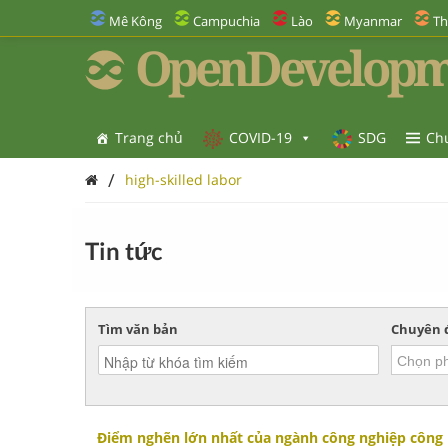
Mê Kông
Campuchia
Lào
Myanmar
Th
OpenDevelopm
Trang chủ
COVID-19
SDG
Ch
/
high-skilled labor
Tin tức
Tìm văn bản
Chuyên 
Điểm nghẽn lớn nhất của ngành công nghiệp công n