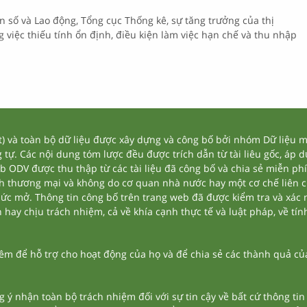
 số và Lao động, Tổng cục Thống kê, sự tăng trưởng của thị
 việc thiếu tính ổn định, điều kiện làm việc hạn chế và thu nhập
và toàn bộ dữ liệu được xây dựng và công bố bởi nhóm Dữ liệu mở
tự. Các nội dung tóm lược đều được trích dẫn từ tài liêu gốc, áp 
eb ODV được thu thập từ các tài liệu đã công bố và chia sẻ miễn phí
nh thương mại và không do cơ quan nhà nước hay một cơ chế liên 
thức mở. Thông tin công bố trên trang web đã được kiểm tra và xác
ay chịu trách nhiệm, cả về khía cạnh thực tế và luật pháp, về tính
 để hỗ trợ cho hoạt động của họ và để chia sẻ các thành quả của 
g ý nhận toàn bộ trách nhiệm đối với sự tin cậy về bất cứ thông ti