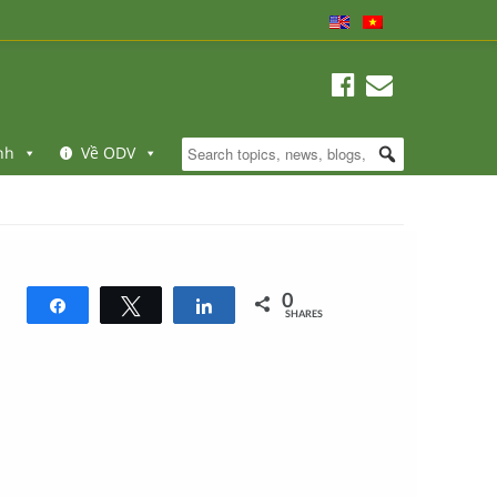
nh
Về ODV
0
Share
Tweet
Share
SHARES