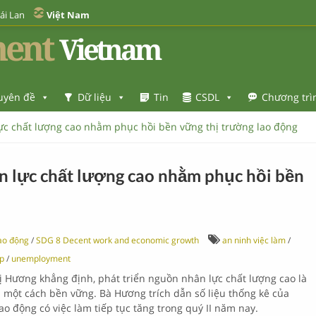
ái Lan
Việt Nam
ent
Vietnam
uyên đề
Dữ liệu
Tin
CSDL
Chương trì
ực chất lượng cao nhằm phục hồi bền vững thị trường lao động
n lực chất lượng cao nhằm phục hồi bền
ao động
/
SDG 8 Decent work and economic growth
an ninh việc làm
/
p
/
unemployment
 Hương khẳng định, phát triển nguồn nhân lực chất lượng cao là
i một cách bền vững. Bà Hương trích dẫn số liệu thống kê của
ao động có việc làm tiếp tục tăng trong quý II năm nay.