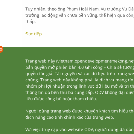
Tuy nhiên, theo ông Phạm Hoài Nam, Vụ trưởng Vụ Dân
trường lao động vẫn chưa bền vững, thể hiện qua công
thấp.
Đọc tiếp…
Trang web này (vietnam.opendevelopmentmekong.net) 
bản quyền mở phiên bản 4.0 Ghi công – Chia sẻ tương 
quyền tác giả. Tài nguyên và các dữ liệu trên trang w
chúng. Trang web này không phải là dịch vụ mang tí
nhóm phi lợi nhuận trong lĩnh vực dữ liệu mở và tri 
thông tin do bên thứ ba cung cấp. ODV không đại diện h
liệu được công bố hoặc tham chiếu.
Người dùng trang web được khuyến khích tìm hiểu thêm
đích nâng cao tính chính xác của trang web.
Với việc truy cập vào website ODV, người dùng đã đồn