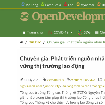
Mê Kông
Campuchia
Lào
Myanmar
Th
OpenDevelopm
Trang chủ
COVID-19
SDG
Ch
/
/
Tin tức
Chuyên gia: Phát triển nguồn nhân l
Chuyên gia: Phát triển nguồn nhâ
vững thị trường lao động
15 July 2023
Vietnam Plus
Vietnam Plus
,
VNA
L
high-skilled labor
/
job security
/
lao động trình độ cao
/
thất nghiệ
Tổng cục trưởng Tổng cục Thống kê (TCTK) Nguyễn Thị
giải pháp trọng tâm giúp thị trường lao động phục hồ
Tổng cục Thống kê cho thấy lực lượng lao động và số l