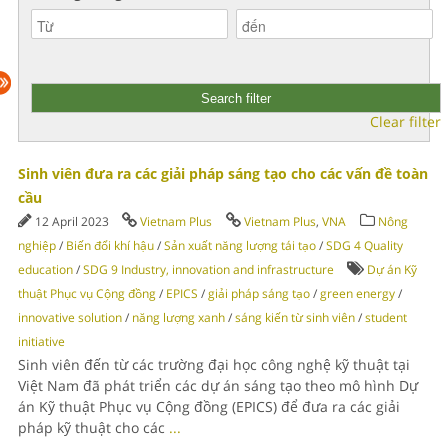
Clear filter
Sinh viên đưa ra các giải pháp sáng tạo cho các vấn đề toàn
cầu
12 April 2023
Vietnam Plus
Vietnam Plus
,
VNA
Nông
nghiệp
/
Biến đổi khí hậu
/
Sản xuất năng lượng tái tạo
/
SDG 4 Quality
education
/
SDG 9 Industry, innovation and infrastructure
Dự án Kỹ
thuật Phục vụ Cộng đồng
/
EPICS
/
giải pháp sáng tạo
/
green energy
/
innovative solution
/
năng lượng xanh
/
sáng kiến từ sinh viên
/
student
initiative
Sinh viên đến từ các trường đại học công nghệ kỹ thuật tại
Việt Nam đã phát triển các dự án sáng tạo theo mô hình Dự
án Kỹ thuật Phục vụ Cộng đồng (EPICS) để đưa ra các giải
pháp kỹ thuật cho các
...