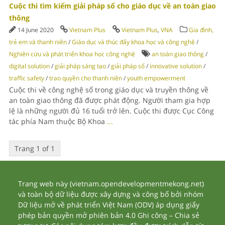
Cuộc thi tìm kiếm giải pháp số cho giáo dục về an toàn giao
thông
14 June 2020
Vietnam Plus
Vietnam Plus
,
VNA
Gia đình,
trẻ em và thanh niên
/
Giáo dục và thúc đẩy khoa học và công nghệ
/
Nghiên cứu và phát triển khoa học công nghệ
an toàn giao thông
/
digital solution
/
giải pháp sáng tạo
/
giải pháp số
/
innovative solution
/
traffic safety
/
trao quyền cho thanh niên
/
youth empowerment
Cuộc thi về công nghệ số trong giáo dục và truyền thông về
an toàn giao thông đã được phát động. Người tham gia hợp
lệ là những người đủ 16 tuổi trở lên. Cuộc thi được Cục Công
tác phía Nam thuộc Bộ Khoa
...
Trang 1 of 1
Trang web này (vietnam.opendevelopmentmekong.net)
và toàn bộ dữ liệu được xây dựng và công bố bởi nhóm
Dữ liệu mở về phát triển Việt Nam (ODV) áp dụng giấy
phép bản quyền mở phiên bản 4.0 Ghi công – Chia sẻ