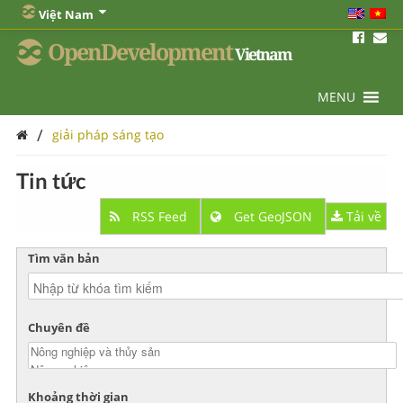
Việt Nam
OpenDevelopment
Vietnam
MENU
/
giải pháp sáng tạo
Tin tức
RSS Feed
Get GeoJSON
Tải về
Tìm văn bản
Chuyên đề
Khoảng thời gian