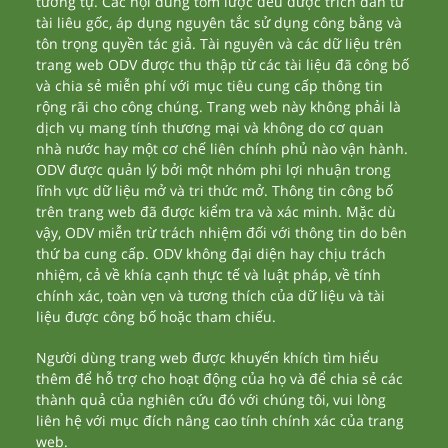
tương tự. Các nội dung tóm lược đều được trích dẫn từ
tài liêu gốc, áp dụng nguyên tắc sử dụng công bằng và
tôn trọng quyền tác giả. Tài nguyên và các dữ liệu trên
trang web ODV được thu thập từ các tài liệu đã công bố
và chia sẻ miễn phí với mục tiêu cung cấp thông tin
rộng rãi cho công chúng. Trang web này không phải là
dịch vụ mang tính thương mại và không do cơ quan
nhà nước hay một cơ chế liên chính phủ nào vận hành.
ODV được quản lý bởi một nhóm phi lợi nhuận trong
lĩnh vực dữ liệu mở và tri thức mở. Thông tin công bố
trên trang web đã được kiểm tra và xác minh. Mặc dù
vậy, ODV miễn trừ trách nhiệm đối với thông tin do bên
thứ ba cung cấp. ODV không đại diện hay chịu trách
nhiệm, cả về khía cạnh thực tế và luật pháp, về tính
chính xác, toàn vẹn và tương thích của dữ liệu và tài
liệu được công bố hoặc tham chiếu.
Người dùng trang web được khuyến khích tìm hiểu
thêm để hỗ trợ cho hoạt động của họ và để chia sẻ các
thành quả của nghiên cứu đó với chúng tôi, vui lòng
liên hệ với mục đích nâng cao tính chính xác của trang
web.