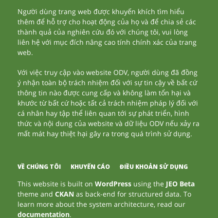
Người dùng trang web được khuyến khích tìm hiểu
thêm để hỗ trợ cho hoạt động của họ và để chia sẻ các
thành quả của nghiên cứu đó với chúng tôi, vui lòng
liên hệ với mục đích nâng cao tính chính xác của trang
web.
Với việc truy cập vào website ODV, người dùng đã đồng
ý nhận toàn bộ trách nhiệm đối với sự tin cậy về bất cứ
thông tin nào được cung cấp và không làm tổn hại và
khước từ bất cứ hoặc tất cả trách nhiệm pháp lý đối với
cá nhân hay tập thể liên quan tới sự phát triển, hình
thức và nội dung của website và dữ liệu ODV nếu xảy ra
mất mát hay thiệt hại gây ra trong quá trình sử dụng.
VỀ CHÚNG TÔI
KHUYẾN CÁO
ĐIỀU KHOẢN SỬ DỤNG
This website is built on
WordPress
using the
JEO Beta
theme and
CKAN
as back-end for structured data. To
learn more about the system architecture, read our
documentation
.