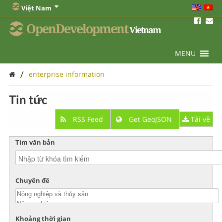
Việt Nam
OpenDevelopment
Vietnam
MENU
/
enterprise information
Tin tức
RSS Feed
Get GeoJSON
Tải về
Tìm văn bản
Chuyên đề
Khoảng thời gian