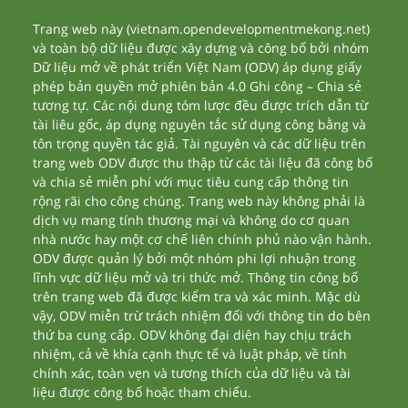
Trang web này (vietnam.opendevelopmentmekong.net)
và toàn bộ dữ liệu được xây dựng và công bố bởi nhóm
Dữ liệu mở về phát triển Việt Nam (ODV) áp dụng giấy
phép bản quyền mở phiên bản 4.0 Ghi công – Chia sẻ
tương tự. Các nội dung tóm lược đều được trích dẫn từ
tài liêu gốc, áp dụng nguyên tắc sử dụng công bằng và
tôn trọng quyền tác giả. Tài nguyên và các dữ liệu trên
trang web ODV được thu thập từ các tài liệu đã công bố
và chia sẻ miễn phí với mục tiêu cung cấp thông tin
rộng rãi cho công chúng. Trang web này không phải là
dịch vụ mang tính thương mại và không do cơ quan
nhà nước hay một cơ chế liên chính phủ nào vận hành.
ODV được quản lý bởi một nhóm phi lợi nhuận trong
lĩnh vực dữ liệu mở và tri thức mở. Thông tin công bố
trên trang web đã được kiểm tra và xác minh. Mặc dù
vậy, ODV miễn trừ trách nhiệm đối với thông tin do bên
thứ ba cung cấp. ODV không đại diện hay chịu trách
nhiệm, cả về khía cạnh thực tế và luật pháp, về tính
chính xác, toàn vẹn và tương thích của dữ liệu và tài
liệu được công bố hoặc tham chiếu.