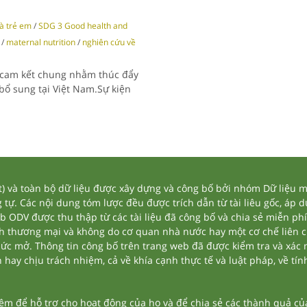
à trẻ em
/
SDG 3 Good health and
/
maternal nutrition
/
nghiên cứu về
 cam kết chung nhằm thúc đẩy
bổ sung tại Việt Nam.Sự kiện
và toàn bộ dữ liệu được xây dựng và công bố bởi nhóm Dữ liệu mở
tự. Các nội dung tóm lược đều được trích dẫn từ tài liêu gốc, áp 
eb ODV được thu thập từ các tài liệu đã công bố và chia sẻ miễn phí
nh thương mại và không do cơ quan nhà nước hay một cơ chế liên 
thức mở. Thông tin công bố trên trang web đã được kiểm tra và xác
ay chịu trách nhiệm, cả về khía cạnh thực tế và luật pháp, về tính
 để hỗ trợ cho hoạt động của họ và để chia sẻ các thành quả của 