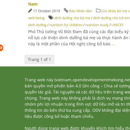
Nam
17 October 2019
Báo Nhân dân
Sức khỏe bà mẹ v
well-being
dinh dưỡng cho bà mẹ
/
dinh dưỡng cho trẻ em
dinh dưỡng
/
nutrition for children
/
nutrition study
/
UNICEF
Phó Thủ tướng Vũ Đức Đam đã cùng các đại biểu ký
nỗ lực cải thiện dinh dưỡng bà mẹ và thực hành ăn 
này là một phần của Hội nghị công bố báo
...
Trang 1 of 1
Trang web này (vietnam.opendevelopmentmekong.net) 
bản quyền mở phiên bản 4.0 Ghi công – Chia sẻ tương 
quyền tác giả. Tài nguyên và các dữ liệu trên trang w
chúng. Trang web này không phải là dịch vụ mang tí
nhóm phi lợi nhuận trong lĩnh vực dữ liệu mở và tri 
thông tin do bên thứ ba cung cấp. ODV không đại diện h
liệu được công bố hoặc tham chiếu.
Người dùng trang web được khuyến khích tìm hiểu thêm