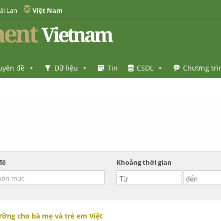
ái Lan
Việt Nam
ent
Vietnam
uyên đề
Dữ liệu
Tin
CSDL
Chương trì
đề
Khoảng thời gian
ưỡng cho bà mẹ và trẻ em Việt