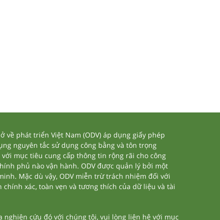
 về phát triển Việt Nam (ODV) áp dụng giấy phép
dụng nguyên tắc sử dụng công bằng và tôn trọng
 với mục tiêu cung cấp thông tin rộng rãi cho công
chính phủ nào vận hành. ODV được quản lý bởi một
 minh. Mặc dù vậy, ODV miễn trừ trách nhiệm đối với
 chính xác, toàn vẹn và tương thích của dữ liệu và tài
nghiên cứu đó với chúng tôi, vui lòng liên hệ với mục