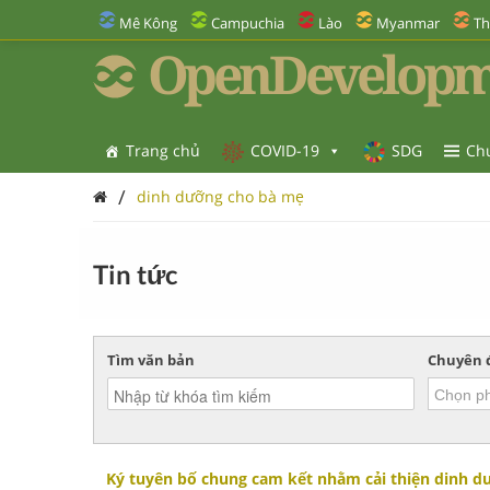
Mê Kông
Campuchia
Lào
Myanmar
Th
OpenDevelopm
Trang chủ
COVID-19
SDG
Ch
/
dinh dưỡng cho bà mẹ
Tin tức
Tìm văn bản
Chuyên 
Ký tuyên bố chung cam kết nhằm cải thiện dinh d