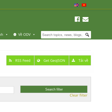
nh
Về ODV
RSS Feed
Get GeoJSON
Tải về
Clear filter