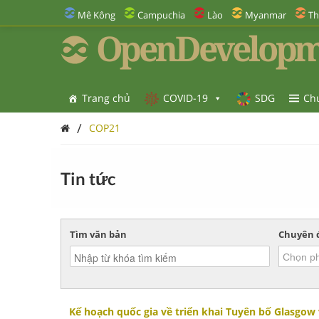
Mê Kông
Campuchia
Lào
Myanmar
Th
OpenDevelopm
Trang chủ
COVID-19
SDG
Ch
/
COP21
Tin tức
Tìm văn bản
Chuyên 
Kế hoạch quốc gia về triển khai Tuyên bố Glasgow