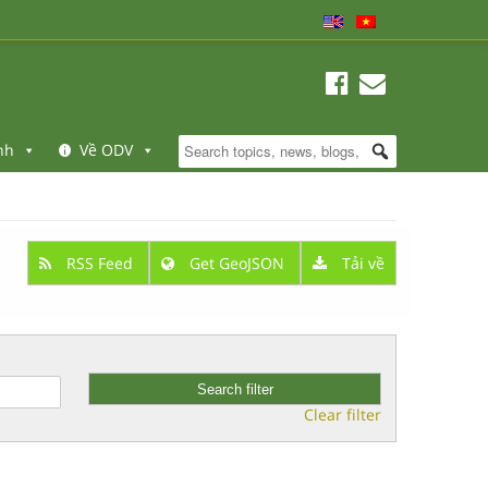
nh
Về ODV
RSS Feed
Get GeoJSON
Tải về
Clear filter