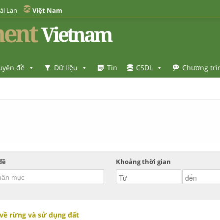
ái Lan
Việt Nam
ent
Vietnam
uyên đề
Dữ liệu
Tin
CSDL
Chương trì
đề
Khoảng thời gian
 về rừng và sử dụng đất