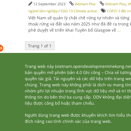
12 September 2023
Vietnam Plus
Vietnam Plus
,
V
ngành lâm nghiệp
/
SDG 13 Climate action
COP21
/
đất r
Việt Nam sẽ quản lý chặt chẽ rừng tự nhiên và từng 
thoái rừng và đất vào năm 2025 như đã đề ra trong
phê duyệt về triển khai Tuyên bố Glasgow về
...
Trang 1 of 1
Trang web này (vietnam.opendevelopmentmekong.net) 
bản quyền mở phiên bản 4.0 Ghi công – Chia sẻ tương 
quyền tác giả. Tài nguyên và các dữ liệu trên trang w
chúng. Trang web này không phải là dịch vụ mang tí
nhóm phi lợi nhuận trong lĩnh vực dữ liệu mở và tri 
thông tin do bên thứ ba cung cấp. ODV không đại diện h
liệu được công bố hoặc tham chiếu.
Người dùng trang web được khuyến khích tìm hiểu thêm
đích nâng cao tính chính xác của trang web.