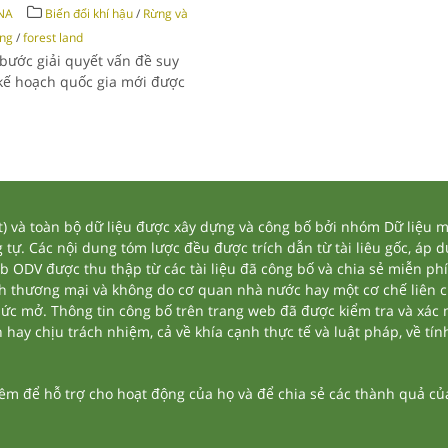
NA
Biến đổi khí hậu
/
Rừng và
ừng
/
forest land
bước giải quyết vấn đề suy
 kế hoạch quốc gia mới được
và toàn bộ dữ liệu được xây dựng và công bố bởi nhóm Dữ liệu mở
tự. Các nội dung tóm lược đều được trích dẫn từ tài liêu gốc, áp 
eb ODV được thu thập từ các tài liệu đã công bố và chia sẻ miễn phí
nh thương mại và không do cơ quan nhà nước hay một cơ chế liên 
thức mở. Thông tin công bố trên trang web đã được kiểm tra và xác
ay chịu trách nhiệm, cả về khía cạnh thực tế và luật pháp, về tính
 để hỗ trợ cho hoạt động của họ và để chia sẻ các thành quả của 