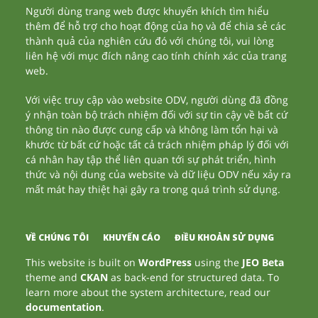
Người dùng trang web được khuyến khích tìm hiểu
thêm để hỗ trợ cho hoạt động của họ và để chia sẻ các
thành quả của nghiên cứu đó với chúng tôi, vui lòng
liên hệ với mục đích nâng cao tính chính xác của trang
web.
Với việc truy cập vào website ODV, người dùng đã đồng
ý nhận toàn bộ trách nhiệm đối với sự tin cậy về bất cứ
thông tin nào được cung cấp và không làm tổn hại và
khước từ bất cứ hoặc tất cả trách nhiệm pháp lý đối với
cá nhân hay tập thể liên quan tới sự phát triển, hình
thức và nội dung của website và dữ liệu ODV nếu xảy ra
mất mát hay thiệt hại gây ra trong quá trình sử dụng.
VỀ CHÚNG TÔI
KHUYẾN CÁO
ĐIỀU KHOẢN SỬ DỤNG
This website is built on
WordPress
using the
JEO Beta
theme and
CKAN
as back-end for structured data. To
learn more about the system architecture, read our
documentation
.