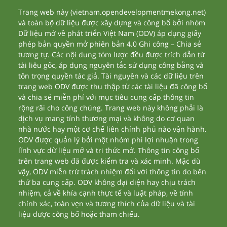
Trang web này (vietnam.opendevelopmentmekong.net)
và toàn bộ dữ liệu được xây dựng và công bố bởi nhóm
Dữ liệu mở về phát triển Việt Nam (ODV) áp dụng giấy
phép bản quyền mở phiên bản 4.0 Ghi công – Chia sẻ
tương tự. Các nội dung tóm lược đều được trích dẫn từ
tài liêu gốc, áp dụng nguyên tắc sử dụng công bằng và
tôn trọng quyền tác giả. Tài nguyên và các dữ liệu trên
trang web ODV được thu thập từ các tài liệu đã công bố
và chia sẻ miễn phí với mục tiêu cung cấp thông tin
rộng rãi cho công chúng. Trang web này không phải là
dịch vụ mang tính thương mại và không do cơ quan
nhà nước hay một cơ chế liên chính phủ nào vận hành.
ODV được quản lý bởi một nhóm phi lợi nhuận trong
lĩnh vực dữ liệu mở và tri thức mở. Thông tin công bố
trên trang web đã được kiểm tra và xác minh. Mặc dù
vậy, ODV miễn trừ trách nhiệm đối với thông tin do bên
thứ ba cung cấp. ODV không đại diện hay chịu trách
nhiệm, cả về khía cạnh thực tế và luật pháp, về tính
chính xác, toàn vẹn và tương thích của dữ liệu và tài
liệu được công bố hoặc tham chiếu.