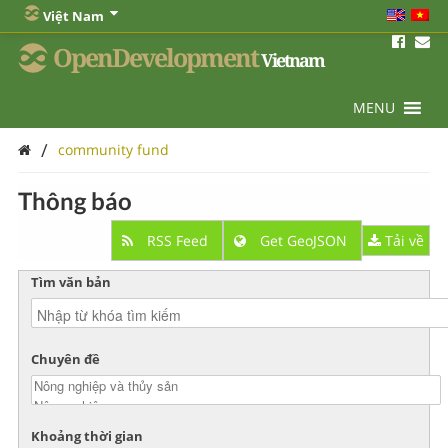
Việt Nam
OpenDevelopment
Vietnam
MENU
/
community fund
Thông báo
RSS Feed
Get GeoJSON
Tải về
Tìm văn bản
Chuyên đề
Khoảng thời gian