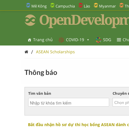
Mê Kông
Campuchia
Lào
Myanmar
Th
OpenDevelopm
Trang chủ
COVID-19
SDG
Ch
/
ASEAN Scholarships
Thông báo
Tìm văn bản
Chuyên 
Bắt đầu nhận hồ sơ dự thi học bổng ASEAN dành c