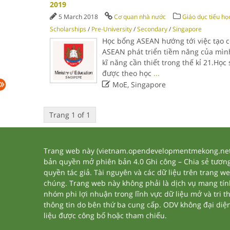
2019
5 March 2018
Cơ quan nhà nước
Giáo dục tiểu họ
Scholarships
/
Pre-University
/
Secondary
/
Singapore
Học bổng ASEAN hướng tới việc tạo cơ
ASEAN phát triển tiềm năng của mìn
kĩ năng cần thiết trong thế kỉ 21.Họ
được theo học
...

MoE, Singapore
Trang 1 of 1
Trang web này (vietnam.opendevelopmentmekong.net) 
bản quyền mở phiên bản 4.0 Ghi công – Chia sẻ tương 
quyền tác giả. Tài nguyên và các dữ liệu trên trang w
chúng. Trang web này không phải là dịch vụ mang tí
nhóm phi lợi nhuận trong lĩnh vực dữ liệu mở và tri 
thông tin do bên thứ ba cung cấp. ODV không đại diện h
liệu được công bố hoặc tham chiếu.