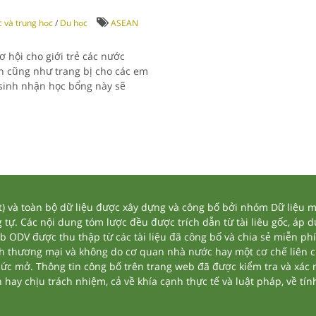
c và trung học
/
Du học
ASEAN
 hội cho giới trẻ các nước
h cũng như trang bị cho các em
c sinh nhận học bổng này sẽ
và toàn bộ dữ liệu được xây dựng và công bố bởi nhóm Dữ liệu mở
tự. Các nội dung tóm lược đều được trích dẫn từ tài liêu gốc, áp 
eb ODV được thu thập từ các tài liệu đã công bố và chia sẻ miễn phí
nh thương mại và không do cơ quan nhà nước hay một cơ chế liên 
thức mở. Thông tin công bố trên trang web đã được kiểm tra và xác
ay chịu trách nhiệm, cả về khía cạnh thực tế và luật pháp, về tính