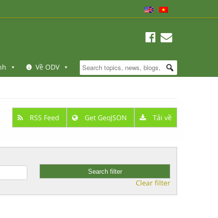
nh
Về ODV
RSS Feed
Get GeoJSON
Tải về
Clear filter