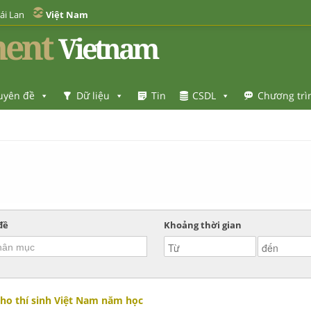
ái Lan
Việt Nam
ent
Vietnam
uyên đề
Dữ liệu
Tin
CSDL
Chương trì
đề
Khoảng thời gian
ho thí sinh Việt Nam năm học