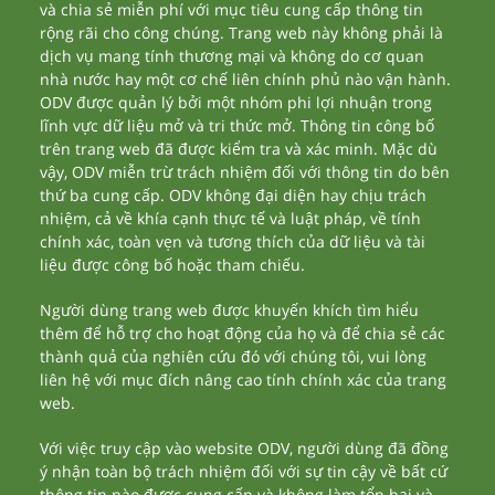
và chia sẻ miễn phí với mục tiêu cung cấp thông tin
rộng rãi cho công chúng. Trang web này không phải là
dịch vụ mang tính thương mại và không do cơ quan
nhà nước hay một cơ chế liên chính phủ nào vận hành.
ODV được quản lý bởi một nhóm phi lợi nhuận trong
lĩnh vực dữ liệu mở và tri thức mở. Thông tin công bố
trên trang web đã được kiểm tra và xác minh. Mặc dù
vậy, ODV miễn trừ trách nhiệm đối với thông tin do bên
thứ ba cung cấp. ODV không đại diện hay chịu trách
nhiệm, cả về khía cạnh thực tế và luật pháp, về tính
chính xác, toàn vẹn và tương thích của dữ liệu và tài
liệu được công bố hoặc tham chiếu.
Người dùng trang web được khuyến khích tìm hiểu
thêm để hỗ trợ cho hoạt động của họ và để chia sẻ các
thành quả của nghiên cứu đó với chúng tôi, vui lòng
liên hệ với mục đích nâng cao tính chính xác của trang
web.
Với việc truy cập vào website ODV, người dùng đã đồng
ý nhận toàn bộ trách nhiệm đối với sự tin cậy về bất cứ
thông tin nào được cung cấp và không làm tổn hại và