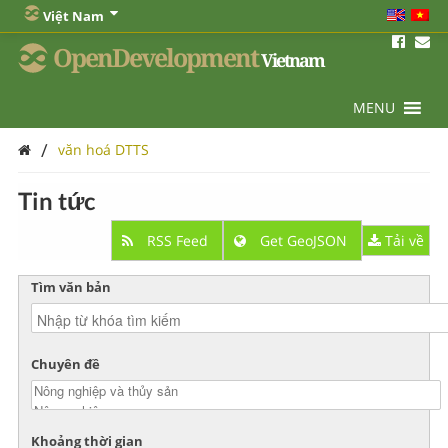
Việt Nam
OpenDevelopment
Vietnam
MENU
/
văn hoá DTTS
Tin tức
RSS Feed
Get GeoJSON
Tải về
Tìm văn bản
Chuyên đề
Khoảng thời gian