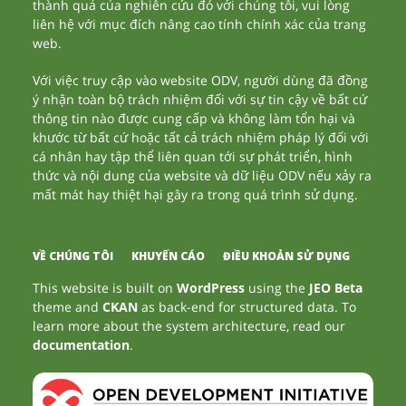
thành quả của nghiên cứu đó với chúng tôi, vui lòng
liên hệ với mục đích nâng cao tính chính xác của trang
web.
Với việc truy cập vào website ODV, người dùng đã đồng
ý nhận toàn bộ trách nhiệm đối với sự tin cậy về bất cứ
thông tin nào được cung cấp và không làm tổn hại và
khước từ bất cứ hoặc tất cả trách nhiệm pháp lý đối với
cá nhân hay tập thể liên quan tới sự phát triển, hình
thức và nội dung của website và dữ liệu ODV nếu xảy ra
mất mát hay thiệt hại gây ra trong quá trình sử dụng.
VỀ CHÚNG TÔI
KHUYẾN CÁO
ĐIỀU KHOẢN SỬ DỤNG
This website is built on
WordPress
using the
JEO Beta
theme and
CKAN
as back-end for structured data. To
learn more about the system architecture, read our
documentation
.