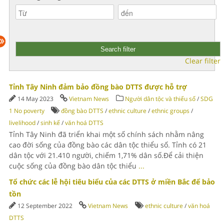
Clear filter
Tỉnh Tây Ninh đảm bảo đồng bào DTTS được hỗ trợ
14 May 2023
Vietnam News
Người dân tộc và thiểu số
/
SDG
1 No poverty
đồng bào DTTS
/
ethnic culture
/
ethnic groups
/
livelihood
/
sinh kế
/
văn hoá DTTS
Tỉnh Tây Ninh đã triển khai một số chính sách nhằm nâng
cao đời sống của đồng bào các dân tộc thiểu số. Tỉnh có 21
dân tộc với 21.410 người, chiếm 1,71% dân số.Để cải thiện
cuộc sống của đồng bào dân tộc thiểu
...
Tổ chức các lễ hội tiêu biểu của các DTTS ở miền Bắc để bảo
tồn
12 September 2022
Vietnam News
ethnic culture
/
văn hoá
DTTS