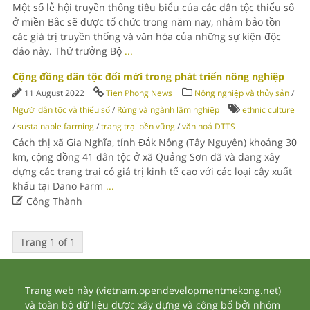
Một số lễ hội truyền thống tiêu biểu của các dân tộc thiểu số
ở miền Bắc sẽ được tổ chức trong năm nay, nhằm bảo tồn
các giá trị truyền thống và văn hóa của những sự kiện độc
đáo này. Thứ trưởng Bộ
...
Cộng đồng dân tộc đổi mới trong phát triển nông nghiệp
11 August 2022
Tien Phong News
Nông nghiệp và thủy sản
/
Người dân tộc và thiểu số
/
Rừng và ngành lâm nghiệp
ethnic culture
/
sustainable farming
/
trang trại bền vững
/
văn hoá DTTS
Cách thị xã Gia Nghĩa, tỉnh Đắk Nông (Tây Nguyên) khoảng 30
km, cộng đồng 41 dân tộc ở xã Quảng Sơn đã và đang xây
dựng các trang trại có giá trị kinh tế cao với các loại cây xuất
khẩu tại Dano Farm
...

Công Thành
Trang 1 of 1
Trang web này (vietnam.opendevelopmentmekong.net)
và toàn bộ dữ liệu được xây dựng và công bố bởi nhóm