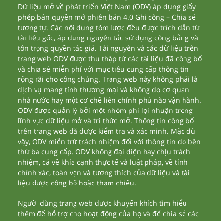
Dữ liệu mở về phát triển Việt Nam (ODV) áp dụng giấy
phép bản quyền mở phiên bản 4.0 Ghi công – Chia sẻ
tương tự. Các nội dung tóm lược đều được trích dẫn từ
tài liêu gốc, áp dụng nguyên tắc sử dụng công bằng và
tôn trọng quyền tác giả. Tài nguyên và các dữ liệu trên
trang web ODV được thu thập từ các tài liệu đã công bố
và chia sẻ miễn phí với mục tiêu cung cấp thông tin
rộng rãi cho công chúng. Trang web này không phải là
dịch vụ mang tính thương mại và không do cơ quan
nhà nước hay một cơ chế liên chính phủ nào vận hành.
ODV được quản lý bởi một nhóm phi lợi nhuận trong
lĩnh vực dữ liệu mở và tri thức mở. Thông tin công bố
trên trang web đã được kiểm tra và xác minh. Mặc dù
vậy, ODV miễn trừ trách nhiệm đối với thông tin do bên
thứ ba cung cấp. ODV không đại diện hay chịu trách
nhiệm, cả về khía cạnh thực tế và luật pháp, về tính
chính xác, toàn vẹn và tương thích của dữ liệu và tài
liệu được công bố hoặc tham chiếu.
Người dùng trang web được khuyến khích tìm hiểu
thêm để hỗ trợ cho hoạt động của họ và để chia sẻ các